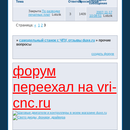
Тема
Ответов
Просмотров
сообщение
Закрыта
По разводке
2007-11-17
3
1409
печатных плат
Lobzik
10:08:51
Lobzik
Страница:
«
1
2
3
»
самодельный станок с ЧПУ, отзывы duxe.ru
»
прочие
вопросы
создать форум
форум
переехал на vri-
cnc.ru