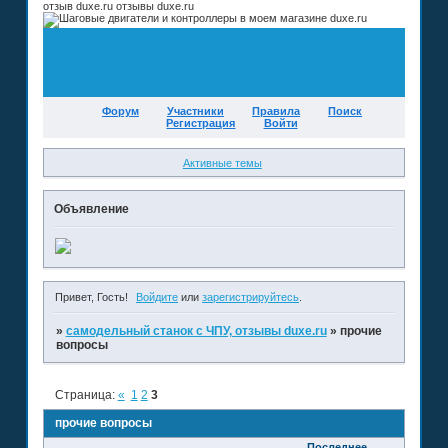
отзыв duxe.ru отзывы duxe.ru
Форум
Участники
Правила
Поиск
Регистрация
Войти
Активные темы
Объявление
Привет, Гость!
Войдите
или
зарегистрируйтесь
.
»
самодельный станок с ЧПУ, отзывы duxe.ru
»
прочие
вопросы
Страница:
«
1
2
3
прочие вопросы
Последнее