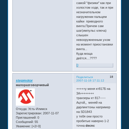
самой "физики" как при
холостом ходе, так и при
незначительном
нагружении пальцем
кайки приводного
винта.Причем сам
шаг(импульс ключа)
слышен
невооружненным ухом
на момент приостановки
винта...
Куда моща
деётся....????
0
18
Поделиться
stepmotor
2007-11-16 17:11:12
малоразговорчивый
+++++у меня кт817Б на
3А++++++++
транзеры кт 817-----
Ацтой,, меняй на
дарлингтоны например
Откуда:
Усть-Илимск
на SD1843
Зарегистрирован
: 2007-11-07
у тебя они просто
Приглашений:
0
пробитые наверно 1-2
Сообщений:
55
точна
decnc
Уважение:
[+2/-0]