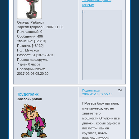
ключам
0
Откуда:
Рыбинск
Зарегистрирован
: 2007-11-03
Приглашений:
0
Сообщений:
496
Уважение:
[+23/-0]
Позитив:
[+8/-10]
Пол:
Мужской
Возраст:
51
[1975-04-11]
Провел на форуме:
7 дней 0 часов
Последний визит:
2017-02-08 08:20:20
24
Поделиться
Трудоголик
2007-11-18 09:55:18
Заблокирован
ПРоверь блок питания,
мне кажется, что не
хватает его
мощности.Отключи все
движки , кроме одного и
посмотри, как он
крутится, потом
подключи второй,