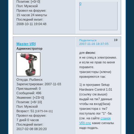
Позитив:
[+0/-0]
0
Пол:
Мужской
Провел на форуме:
15 часов 24 минуты
Последний визит:
2008-10-11 19:04:48
19
Поделиться
Master-VRI
2007-11-16 18:37:05
Администратор
для
decnc
:
я не спец в электронике.
и если не прав по меня
поравите.
транзисторы (ключи)
проверяются так:
Откуда:
Рыбинск
Зарегистрирован
: 2007-11-03
1) в програме Setup
Приглашений:
0
Hardware Control 1.01
Сообщений:
496
(ссылку см.выше)
Уважение:
[+23/-0]
выдай на тм7 данные
Позитив:
[+8/-10]
чтобы на вход(база)
Пол:
Мужской
транзистора с тм7
Возраст:
51
[1975-04-11]
поступало лог "1" -5в.
Провел на форуме:
(см. на сайте
станок
7 дней 0 часов
VRI-cnc
какие сигналы
Последний визит:
надо подать.
2017-02-08 08:20:20