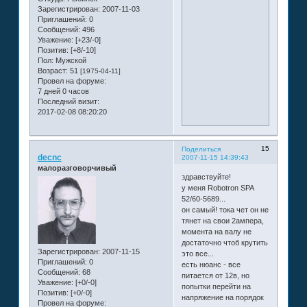
Зарегистрирован
: 2007-11-03
Приглашений:
0
Сообщений:
496
Уважение:
[+23/-0]
Позитив:
[+8/-10]
Пол:
Мужской
Возраст:
51
[1975-04-11]
Провел на форуме:
7 дней 0 часов
Последний визит:
2017-02-08 08:20:20
15
Поделиться
decnc
2007-11-15 14:39:43
малоразговорчивый
здравствуйте!
у меня Robotron SPA
52/60-5689...
он самый! тока чет он не
тянет на свои 2ампера,
момента на валу не
достаточно чтоб крутить
Зарегистрирован
: 2007-11-15
это все...
Приглашений:
0
есть нюанс - все
Сообщений:
68
питается от 12в, но
Уважение:
[+0/-0]
попытки перейти на
Позитив:
[+0/-0]
напряжение на порядок
Провел на форуме: