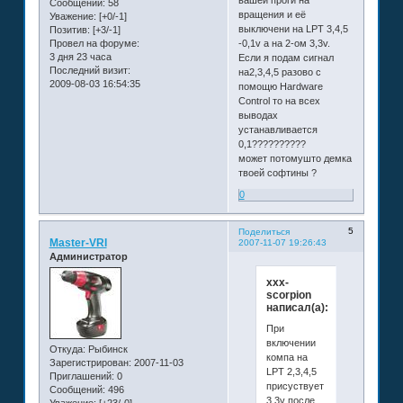
вашей проги на
Сообщений:
58
вращения и её
Уважение:
[+0/-1]
выключени на LPT 3,4,5
Позитив:
[+3/-1]
Провел на форуме:
-0,1v а на 2-ом 3,3v.
3 дня 23 часа
Если я подам сигнал
Последний визит:
на2,3,4,5 разово с
2009-08-03 16:54:35
помощю Hardware
Control то на всех
выводах
устанавливается
0,1??????????
может потомушто демка
твоей софтины ?
0
5
Поделиться
Master-VRI
2007-11-07 19:26:43
Администратор
xxx-
scorpion
написал(а):
При
включении
Откуда:
Рыбинск
компа на
Зарегистрирован
: 2007-11-03
LPT 2,3,4,5
Приглашений:
0
присуствует
Сообщений:
496
3,3v после