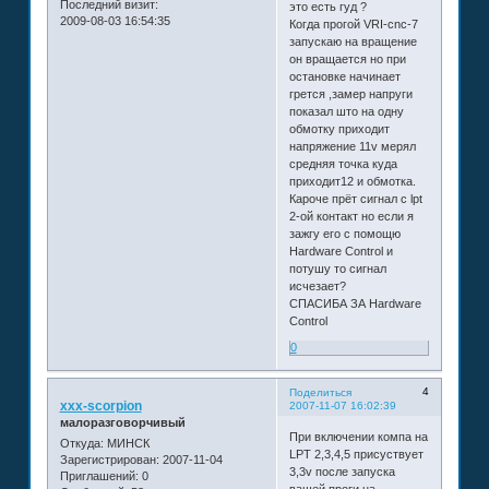
Последний визит:
это есть гуд ?
2009-08-03 16:54:35
Когда прогой VRI-cnc-7
запускаю на вращение
он вращается но при
остановке начинает
грется ,замер напруги
показал што на одну
обмотку приходит
напряжение 11v мерял
средняя точка куда
приходит12 и обмотка.
Кароче прёт сигнал с lpt
2-ой контакт но если я
зажгу его с помощю
Hardware Control и
потушу то сигнал
исчезает?
СПАСИБА ЗА Hardware
Control
0
4
Поделиться
xxx-scorpion
2007-11-07 16:02:39
малоразговорчивый
При включении компа на
Откуда:
МИНСК
LPT 2,3,4,5 присуствует
Зарегистрирован
: 2007-11-04
3,3v после запуска
Приглашений:
0