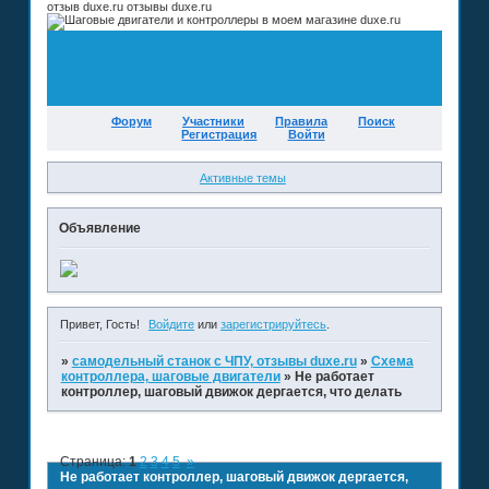
отзыв duxe.ru отзывы duxe.ru
Форум
Участники
Правила
Поиск
Регистрация
Войти
Активные темы
Объявление
Привет, Гость!
Войдите
или
зарегистрируйтесь
.
»
самодельный станок с ЧПУ, отзывы duxe.ru
»
Схема
контроллера, шаговые двигатели
»
Не работает
контроллер, шаговый движок дергается, что делать
Страница:
1
2
3
4
5
»
Не работает контроллер, шаговый движок дергается,