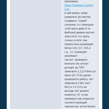
программу
Setup Hardware Control
1.01
в ней можно также
управлять lpt портом.
создавать "серии"
сигналов. я с помощью
этой проги даже 6-ти
файзный движок крутил.
запустите эту прогу,
только учтите там
перепутана нумерация
битов 1=8, 2=7, 3=5 и
т.д. т.е. нумерция
наооборот.
так вот: проверьте
вначале как сигнал
доходит до ТМ7:
зажигаете 1,2,3,4 биты (в
проге (8.7.6.5)) далее
проверяете работу тм7
зажигаете 5 бит (тм7
№1) и 1.2.3.4 и на
выходе тм7 должно
появится +5. тутже
проверьте как открылся
соответствующий
транзистор. естественно