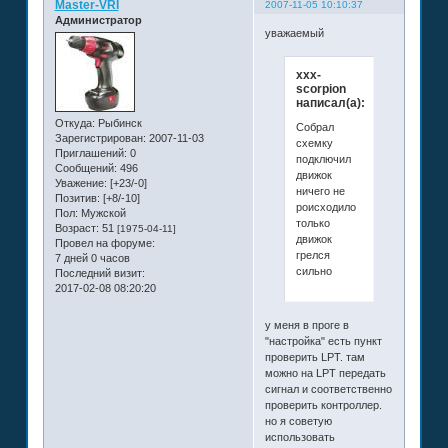
Master-VRI
2007-11-05 10:10:37
Администратор
уважаемый
xxx-
scorpion
написал(а):
Откуда:
Рыбинск
Собрал
Зарегистрирован
: 2007-11-03
схемку
Приглашений:
0
подключил
Сообщений:
496
движок
Уважение:
[+23/-0]
ничего не
Позитив:
[+8/-10]
роисходило
Пол:
Мужской
только
Возраст:
51
[1975-04-11]
движок
Провел на форуме:
грелся
7 дней 0 часов
сильно
Последний визит:
2017-02-08 08:20:20
у меня в проге в
"настройка" есть пункт
проверить LPT. там
можно на LPT передать
сигнал и соответственно
проверить контроллер.
но я советую
использовать