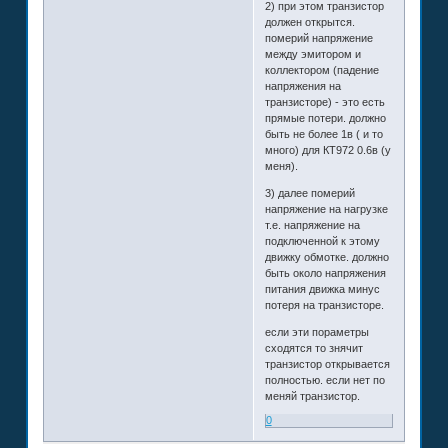
2) при этом транзистор
должен открытся.
померий напряжение
между эмитором и
коллектором (падение
напряжения на
транзисторе) - это есть
прямые потери. должно
быть не более 1в ( и то
много) для КТ972 0.6в (у
меня).
3) далее померий
напряжение на нагрузке
т.е. напряжение на
подключенной к этому
движку обмотке. должно
быть около напряжения
питания движка минус
потеря на транзисторе.
если эти пораметры
сходятся то знячит
транзистор открывается
полностью. если нет по
меняй транзистор.
0