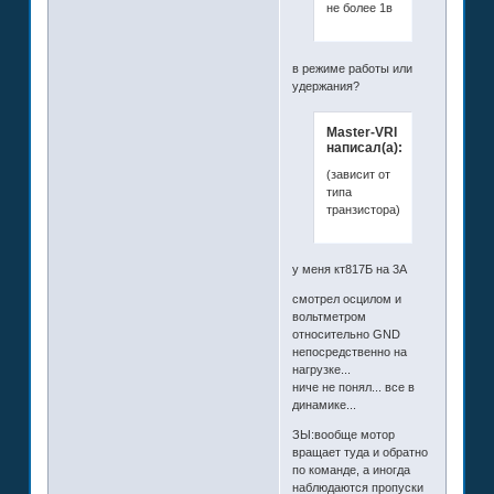
не более 1в
в режиме работы или
удержания?
Master-VRI
написал(а):
(зависит от
типа
транзистора)
у меня кт817Б на 3А
смотрел осцилом и
вольтметром
относительно GND
непосредственно на
нагрузке...
ниче не понял... все в
динамике...
ЗЫ:вообще мотор
вращает туда и обратно
по команде, а иногда
наблюдаются пропуски