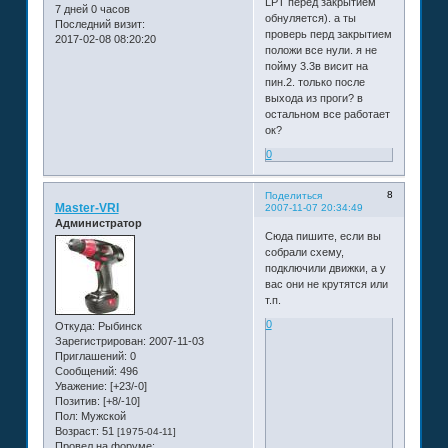
LPT перед закрытием
7 дней 0 часов
обнуляется). а ты
Последний визит:
проверь перд закрытием
2017-02-08 08:20:20
положи все нули. я не
пойму 3.3в висит на
пин.2. только после
выхода из проги? в
остальном все работает
ок?
0
8
Поделиться
Master-VRI
2007-11-07 20:34:49
Администратор
Сюда пишите, если вы
собрали схему,
подключили движки, а у
вас они не крутятся или
т.п.
0
Откуда:
Рыбинск
Зарегистрирован
: 2007-11-03
Приглашений:
0
Сообщений:
496
Уважение:
[+23/-0]
Позитив:
[+8/-10]
Пол:
Мужской
Возраст:
51
[1975-04-11]
Провел на форуме: