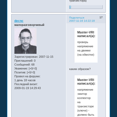
транзистора)
0
17
Поделиться
decnc
2007-11-16 14:22:18
малоразговорчивый
Master-VRI
написал(а):
проверь
напряжение
на движке
(на обмотке)
Зарегистрирован
: 2007-11-15
Приглашений:
0
Сообщений:
68
Уважение:
[+0/-0]
каким образом?
Позитив:
[+0/-0]
Провел на форуме:
Master-VRI
1 день 18 часов
написал(а):
Последний визит:
2009-01-19 14:29:43
напряжение
эмитор
коллектор
на
транзисторе
(ключе) -
должно быть