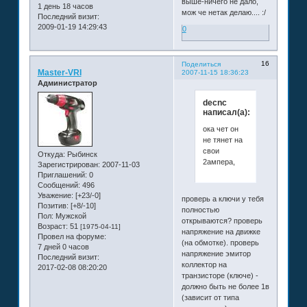
выше-ничего не дало,
1 день 18 часов
мож че нетак делаю.... :/
Последний визит:
2009-01-19 14:29:43
0
16
Поделиться
Master-VRI
2007-11-15 18:36:23
Администратор
decnc
написал(а):
ока чет он
не тянет на
свои
Откуда:
Рыбинск
2ампера,
Зарегистрирован
: 2007-11-03
Приглашений:
0
Сообщений:
496
Уважение:
[+23/-0]
проверь а ключи у тебя
Позитив:
[+8/-10]
полностью
Пол:
Мужской
открываются? проверь
Возраст:
51
[1975-04-11]
напряжение на движке
Провел на форуме:
(на обмотке). проверь
7 дней 0 часов
напряжение эмитор
Последний визит:
коллектор на
2017-02-08 08:20:20
транзисторе (ключе) -
должно быть не более 1в
(зависит от типа