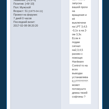
Уважение:
[+23/-0]
запуска
Позитив:
[+8/-10]
вашей проги
Пол:
Мужской
на
Возраст:
51
[1975-04-11]
Провел на форуме:
вращения и
7 дней 0 часов
её
Последний визит:
выключени
2017-02-08 08:20:20
на LPT 3,4,5
-0,1v а на 2-
ом 3,3v.
Если я
подам
сигнал
на2,3,4,5
разово с
помощю
Hardware
Control то на
всех
выводах
устанавливается
0,1??????????
может
потомушто
демка твоей
софтины ?