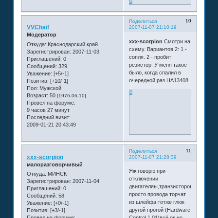
0
10
Поделиться
VVChaif
2007-11-07 21:10:19
Модератор
xxx-scorpion
Смотри на
Откуда:
Краснодарский край
схему. Вариантов 2: 1 -
Зарегистрирован
: 2007-11-03
сопля. 2 - пробит
Приглашений:
0
резистор. У меня такое
Сообщений:
329
было, когда спалил в
Уважение:
[+5/-1]
очередной раз НА13408
Позитив:
[+10/-1]
Пол:
Мужской
0
Возраст:
50
[1976-06-10]
Провел на форуме:
9 часов 27 минут
Последний визит:
2009-01-21 20:43:49
11
Поделиться
xxx-scorpion
2007-11-07 21:28:39
малоразговорчивый
Яж говорю при
Откуда:
МИНСК
отключении
Зарегистрирован
: 2007-11-04
двигателяы,транзисторов,микрухи
Приглашений:
0
просто провода торчат
Сообщений:
58
из шлейфа тотже глюк
Уважение:
[+0/-1]
другой прогой (Hardware
Позитив:
[+3/-1]
Провел на форуме:
Control 1.01)всё ок но