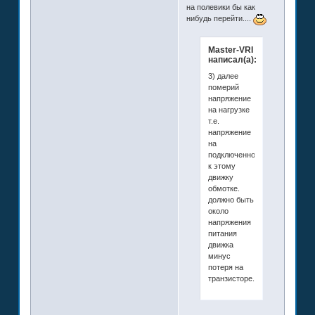
на полевики бы как
нибудь перейти....
Master-VRI
написал(а):
3) далее
померий
напряжение
на нагрузке
т.е.
напряжение
на
подключенной
к этому
движку
обмотке.
должно быть
около
напряжения
питания
движка
минус
потеря на
транзисторе.