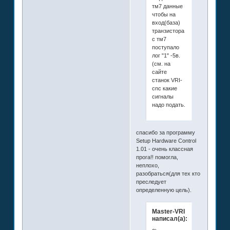
тм7 данные
чтобы на
вход(база)
транзистора
с тм7
поступало
лог "1" -5в.
(см. на
сайте
станок VRI-
cnc какие
сигналы
надо подать.
спасибо за программу
Setup Hardware Control
1.01 - очень классная
прога!! помогла,
неплохо,
разобраться(для тех кто
преследует
определенную цель).
Master-VRI
написал(а):