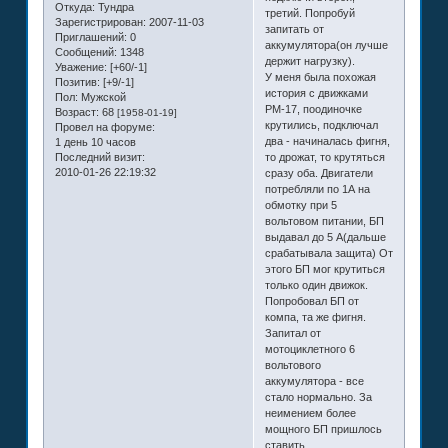
Откуда:
Тундра
третий. Попробуй
Зарегистрирован
: 2007-11-03
запитать от
Приглашений:
0
аккумулятора(он лучше
Сообщений:
1348
держит нагрузку).
Уважение:
[+60/-1]
У меня была похожая
Позитив:
[+9/-1]
история с движками
Пол:
Мужской
РМ-17, поодиночке
Возраст:
68
[1958-01-19]
крутились, подключал
Провел на форуме:
два - начиналась фигня,
1 день 10 часов
Последний визит:
то дрожат, то крутяться
2010-01-26 22:19:32
сразу оба. Двигатели
потребляли по 1А на
обмотку при 5
вольтовом питании, БП
выдавал до 5 А(дальше
срабатывала защита) От
этого БП мог крутиться
только один движок.
Попробовал БП от
компа, та же фигня.
Запитал от
мотоциклетного 6
вольтового
аккумулятора - все
стало нормально. За
неимением более
мощного БП пришлось
ставить