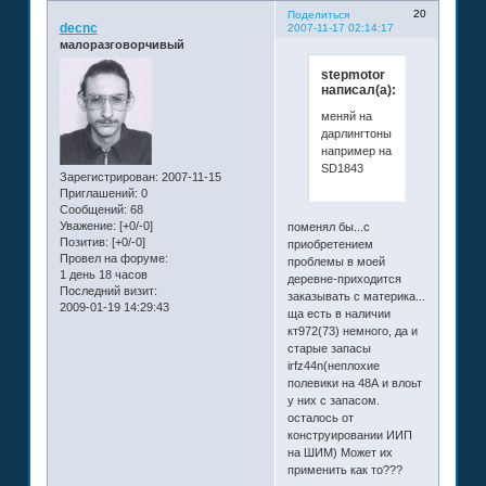
20
Поделиться
decnc
2007-11-17 02:14:17
малоразговорчивый
stepmotor
написал(а):
меняй на
дарлингтоны
например на
SD1843
Зарегистрирован
: 2007-11-15
Приглашений:
0
Сообщений:
68
Уважение:
[+0/-0]
поменял бы...с
Позитив:
[+0/-0]
приобретением
Провел на форуме:
проблемы в моей
1 день 18 часов
деревне-приходится
Последний визит:
заказывать с материка...
2009-01-19 14:29:43
ща есть в наличии
кт972(73) немного, да и
старые запасы
irfz44n(неплохие
полевики на 48А и влоьт
у них с запасом.
осталось от
конструировании ИИП
на ШИМ) Может их
применить как то???