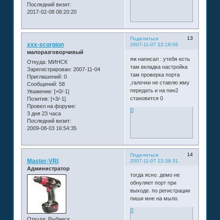
Последний визит:
2017-02-08 08:20:20
13
Поделиться
xxx-scorpion
2007-11-07 22:18:06
малоразговорчивый
яж написал : утебя есть
Откуда:
МИНСК
там вкладка настройка
Зарегистрирован
: 2007-11-04
там проверка порта
Приглашений:
0
,галочки не ставлю жму
Сообщений:
58
передать и на пин2
Уважение:
[+0/-1]
становится 0
Позитив:
[+3/-1]
Провел на форуме:
0
3 дня 23 часа
Последний визит:
2009-08-03 16:54:35
14
Поделиться
Master-VRI
2007-11-07 22:38:31
Администратор
тогда ясно. демо не
обнуляет порт при
выходе. по регистрации
пиши мне на мыло.
0
Откуда:
Рыбинск