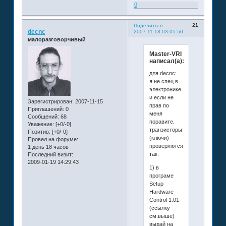
0
21
Поделиться
decnc
2007-11-18 03:05:50
малоразговорчивый
Master-VRI
написал(а):
для decnc:
я не спец в
электронике.
и если не
Зарегистрирован
: 2007-11-15
прав по
Приглашений:
0
меня
Сообщений:
68
поравите.
Уважение:
[+0/-0]
транзисторы
Позитив:
[+0/-0]
(ключи)
Провел на форуме:
проверяются
1 день 18 часов
так:
Последний визит:
2009-01-19 14:29:43
1) в
програме
Setup
Hardware
Control 1.01
(ссылку
см.выше)
выдай на