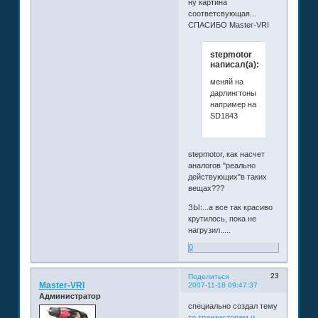
ну картина
соответсвующая...
СПАСИБО Master-VRI
stepmotor
написал(а):
меняй на
дарлингтоны
например на
SD1843
stepmotor, как насчет
аналогов "реально
действующих"в таких
вещах???
ЗЫ:...а все так красиво
крутилось, пока не
нагрузил.....
0
23
Поделиться
Master-VRI
2007-11-18 09:47:37
Администратор
специально создал тему
то транзисторам и