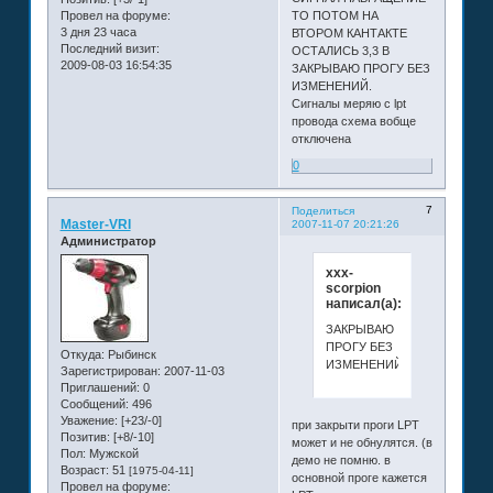
Провел на форуме:
ТО ПОТОМ НА
3 дня 23 часа
ВТОРОМ КАНТАКТЕ
Последний визит:
ОСТАЛИСЬ 3,3 В
2009-08-03 16:54:35
ЗАКРЫВАЮ ПРОГУ БЕЗ
ИЗМЕНЕНИЙ.
Сигналы меряю с lpt
провода схема вобще
отключена
0
7
Поделиться
Master-VRI
2007-11-07 20:21:26
Администратор
xxx-
scorpion
написал(а):
ЗАКРЫВАЮ
ПРОГУ БЕЗ
Откуда:
Рыбинск
ИЗМЕНЕНИЙ.
Зарегистрирован
: 2007-11-03
Приглашений:
0
Сообщений:
496
Уважение:
[+23/-0]
при закрыти проги LPT
Позитив:
[+8/-10]
может и не обнулятся. (в
Пол:
Мужской
демо не помню. в
Возраст:
51
[1975-04-11]
основной проге кажется
Провел на форуме: