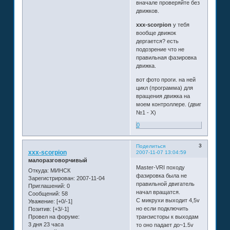
вначале проверяйте без
движков.
xxx-scorpion
у тебя
вообще движок
дергается? есть
подозрение что не
правильная фазировка
движка.
вот фото проги. на ней
цикл (программа) для
вращения движка на
моем контроллере. (двиг
№1 - Х)
0
3
Поделиться
xxx-scorpion
2007-11-07 13:04:59
малоразговорчивый
Master-VRI походу
Откуда:
МИНСК
фазировка была не
Зарегистрирован
: 2007-11-04
правильной двигатель
Приглашений:
0
начал вращатся.
Сообщений:
58
С микрухи выходит 4,5v
Уважение:
[+0/-1]
но если подключить
Позитив:
[+3/-1]
Провел на форуме:
транзисторы к выходам
3 дня 23 часа
то оно падает до~1.5v