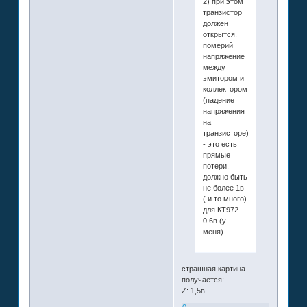
2) при этом
транзистор
должен
открытся.
померий
напряжение
между
эмитором и
коллектором
(падение
напряжения
на
транзисторе)
- это есть
прямые
потери.
должно быть
не более 1в
( и то много)
для КТ972
0.6в (у
меня).
страшная картина
получается:
Z: 1,5в