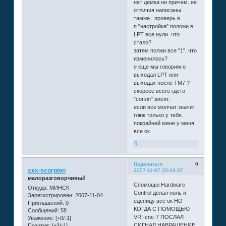
нет демка ни причем. ее
отличия написаны
тамже. проверь в
п."настройка" положи в
LPT все нули. что
стало?
затем полжи все "1", что
изменилось?
е еще мы говорим о
выходал LPT или
выходах после ТМ7 ?
скореее всего гдето
"сопля" висит.
если все молчат значит
глюк только у тебя.
покрайней мене у меня
все ок.
0
6
Поделиться
xxx-scorpion
2007-11-07 20:04:37
малоразговорчивый
Спомощю Hardware
Откуда:
МИНСК
Control делал ноль и
Зарегистрирован
: 2007-11-04
еденицу всё ок НО
Приглашений:
0
КОГДА С ПОМОЩЬЮ
Сообщений:
58
VRI-cnc-7 ПОСЛАЛ
Уважение:
[+0/-1]
СИГНАЛ НАВРАЩЕНИЕ
Позитив:
[+3/-1]