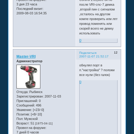
3 дня 23 часа
после VRI-cnc-7 демка
Последний визит:
,второй пин с сигналом
2009-08-03 16:54:35
,осталось на другом
компе проверить или лпт
провод поменять или
скорей всего не демку
использовать
0
12
Поделиться
Master-VRI
2007-11-07 21:52:17
Администратор
обнулял порт в
п."настройка" ? положи
все нули (без галок)
0
Откуда:
Рыбинск
Зарегистрирован
: 2007-11-03
Приглашений:
0
Сообщений:
496
Уважение:
[+23/-0]
Позитив:
[+8/-10]
Пол:
Мужской
Возраст:
51
[1975-04-11]
Провел на форуме:
7 дней 0 часов