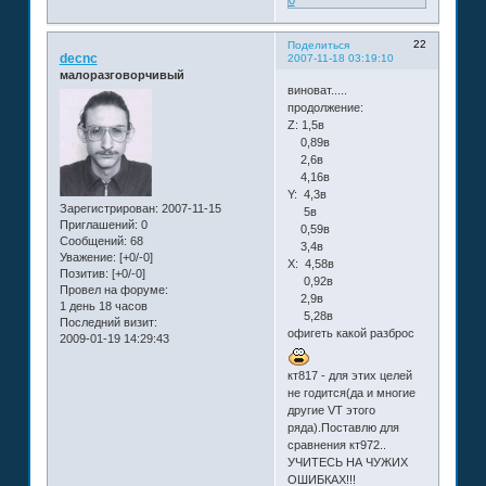
0
22
Поделиться
decnc
2007-11-18 03:19:10
малоразговорчивый
виноват.....
продолжение:
Z: 1,5в
0,89в
2,6в
4,16в
Y: 4,3в
Зарегистрирован
: 2007-11-15
5в
Приглашений:
0
0,59в
Сообщений:
68
3,4в
Уважение:
[+0/-0]
X: 4,58в
Позитив:
[+0/-0]
0,92в
Провел на форуме:
2,9в
1 день 18 часов
5,28в
Последний визит:
офигеть какой разброс
2009-01-19 14:29:43
кт817 - для этих целей
не годится(да и многие
другие VT этого
ряда).Поставлю для
сравнения кт972..
УЧИТЕСЬ НА ЧУЖИХ
ОШИБКАХ!!!