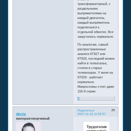
трансформаторный, с
раздельными
выпрямителями на
каждый двигатель,
каждый выпрямитель
подключался к
отдельной обмотке. Все
закрутилось нормально.
По аналогам, самый
распространенные
аналоги КТ827 или
КТ829, последний можно
найти в телеаталье,
стояли в старых
телевизорах. У меня на
КТ829 - работает
нормально.
Микросхемы стоят даже
155-й серии.
0
25
Поделиться
decnc
2007-11-18 11:59:57
малоразговорчивый
Трудоголик
написал(а):