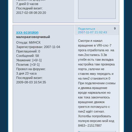
7 дней 0 часов
Последний визит:
2017-02-08 08:20:20
9
Поделиться
xxx-scorpion
2007-11-07 21:02:43
малоразговорчивый
Смотри я нажал
Откуда:
МИНСК
вращение в VRI-cnc-7
Зарегистрирован
: 2007-11-04
прога отработала но на
Приглашений:
0
пин.2остались 3.3в
Сообщений:
58
утебя есть там вкладка
Уважение:
[+0/-1]
настройка там проверка
Позитив:
[+3/-1]
Провел на форуме:
порта ,галочки не
3 дня 23 часа
ставлю жму передать и
Последний визит:
на пин2 становится 0
2009-08-03 16:54:35
При подключении схемы
и движка вращение
вроде нармальное но
как тока закончилось
вращение движок
греется потомушто с
пин2 идёт сигнал.
Хотелбы попробовать
полную версию мой код
8463--21517887