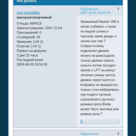
что делать
1
Поделиться
xxx-scorpion
2007-11-04 23:02:43
малоразговорчивый
Уважаемый Master-VRI я
Откуда:
МИНСК
начал собирать станок
Зарегистрирован
: 2007-11-04
по вашей схеме и
Приглашений:
0
черчежу какие диоды и
Сообщений:
58
зачем они там ?
Уважение:
[+0/-1]
Собрал схемку
Позитив:
[+3/-1]
Провел на форуме:
подключил движок
3 дня 23 часа
ничего не роисходило
Последний визит:
только движок грелся
2009-08-03 16:54:35
сильно потом посодил
землю с LPT на минус
питания схемы грется
движок перестался но
всёравно не вращается
только стал вибрировать
при подаче сигнала
упровления с ручного
режима проги.Вчём
может быть причина или
кривые руки ?
0
2
Поделиться