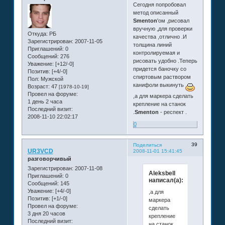
Сегодня попробовал
метод описанный
Smenton
'ом ,рисовал
вручную ,для проверки
Откуда:
РБ
качества ,отлично .И
Зарегистрирован
: 2007-11-05
толщина линий
Приглашений:
0
контролируемая и
Сообщений:
276
рисовать удобно .Теперь
Уважение:
[+12/-0]
придется баночку со
Позитив:
[+4/-0]
спиртовым раствором
Пол:
Мужской
канифоли выкинуть
Возраст:
47
[1978-10-19]
Провел на форуме:
,а для маркера сделать
1 день 2 часа
крепление на станок
Последний визит:
.
Smenton
- респект .
2008-11-10 22:02:17
0
39
Поделиться
UR3VCD
2008-11-01 15:41:45
разговорчивый
Зарегистрирован
: 2007-11-08
Aleksbell
Приглашений:
0
написал(а):
Сообщений:
145
Уважение:
[+4/-0]
,а для
Позитив:
[+1/-0]
маркера
Провел на форуме:
сделать
3 дня 20 часов
крепление
Последний визит:
на станок