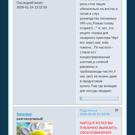
Последний визит:
росе,стоя лицом
2009-01-24 19:32:59
обязательно на восток и
читая в слух
руководство по(напишу
VRI-cnc,Роман голову
оторвёт)..." А, нет, это
рецепт тонера для
лазерного принтера.Чёрт
его знает,чем тебе
помочь...По кислоте -
стекло ест
концентрированная
азотная,а соляной
раковины и
трубопроводы чистят.У
нас (во!) её можно даже
в продуктовом
купить.Там где моющие
для посуды продают.
0
35
Поделиться
Smenton
2008-09-20 01:34:50
разговорчивый
НАРОД Я ХОТЕЛ БЫ
ПУБЛИЧНО ВЫРАЗИТЬ
СВОИ ИЗВИНЕНИЯ