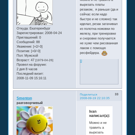
вырезать платы
резаком, я раньше (да и
сейчас если надо
быстро и не сложно) так
иделал, резак затачивал
Откуда:
Екатеренбург
из полотна ножовки по
Зарегистрирован
: 2008-04-24
железу, при тренеровке
Приглашений:
0
и сноровке получается
Сообщений:
88
не хуже чем рисованная
Уважение:
[+2/-0]
лаком с помощю
Позитив:
[+0/-0]
ресфейдера.
Пол:
Мужской
Возраст:
47
[1979-04-26]
0
Провел на форуме:
2 дня 8 часов
Последний визит:
2008-11-09 15:16:11
33
Поделиться
Smenton
2008-09-19 22:10:35
разговорчивый
Ivan
написал(а):
Можно и не
травить а
вырезать