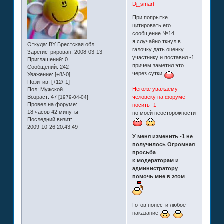
Dj_smart
При попрытке
цитировать его
сообщение №14
я случайно ткнул в
Откуда:
BY Брестская обл.
галочку дать оценку
Зарегистрирован
: 2008-03-13
участнику и поставил -1
Приглашений:
0
причем заметил это
Сообщений:
242
через сутки
Уважение:
[+8/-0]
Позитив:
[+12/-1]
Негоже уважаему
Пол:
Мужской
человеку на форуме
Возраст:
47
[1979-04-04]
Провел на форуме:
носить -1
18 часов 42 минуты
по моей неосторожности
Последний визит:
2009-10-26 20:43:49
У меня изменить -1 не
получилось Огромная
просьба
к модераторам и
администратору
помочь мне в этом
Готов понести любое
наказание