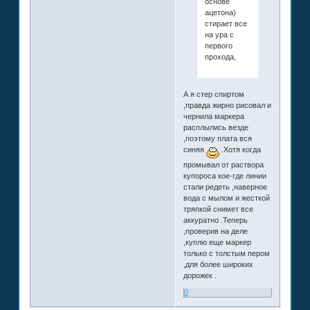
основе
ацетона)
стирает все
на ура с
первого
прохода,
А я стер спиртом
,правда жирно рисовал и
чернила маркера
расплылись везде
,поэтому плата вся
синяя
.Хотя когда
промывал от раствора
купороса кое-где линии
стали редеть ,наверное
вода с мылом и жесткой
тряпкой снимет все
аккуратно .Теперь
,проверив на деле
,куплю еще маркер
только с толстым пером
,для более широких
дорожек .
0