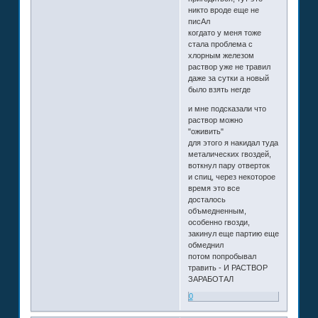
никто вроде еще не
писАл
когдато у меня тоже
стала проблема с
хлорным железом
раствор уже не травил
даже за сутки а новый
было взять негде
и мне подсказали что
раствор можно
"оживить"
для этого я накидал туда
металических гвоздей,
воткнул пару отверток
и спиц, через некоторое
время это все
досталось
объмедненным,
особенно гвозди,
закинул еще партию еще
обмеднил
потом попробывал
травить - И РАСТВОР
ЗАРАБОТАЛ
0