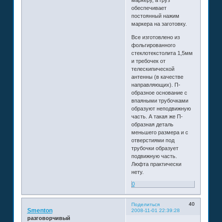
обеспечивает
постоянный нажим
маркера на заготовку.
Все изготовлено из
фольгированного
стеклотекстолита 1,5мм
и требочек от
телескипической
антенны (в качестве
направляющих). П-
образное основание с
впаяными трубочками
образуют неподвижную
часть. А такая же П-
образная деталь
меньшего размера и с
отверстиями под
трубочки образует
подвижную часть.
Люфта практически
нету.
0
40
Поделиться
Smenton
2008-11-01 22:39:28
разговорчивый