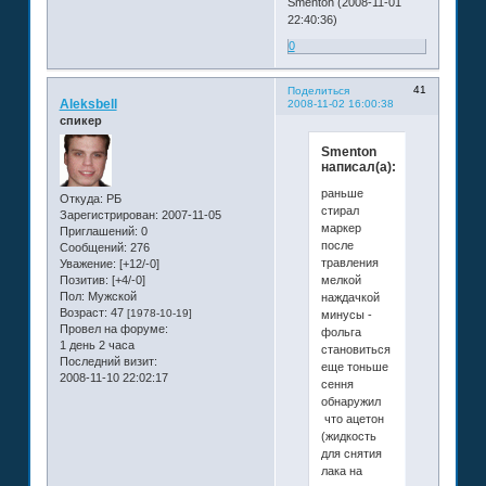
Smenton (2008-11-01
22:40:36)
0
41
Поделиться
Aleksbell
2008-11-02 16:00:38
спикер
Smenton
написал(а):
раньше
Откуда:
РБ
стирал
Зарегистрирован
: 2007-11-05
маркер
Приглашений:
0
после
Сообщений:
276
травления
Уважение:
[+12/-0]
мелкой
Позитив:
[+4/-0]
Пол:
Мужской
наждачкой
Возраст:
47
[1978-10-19]
минусы -
Провел на форуме:
фольга
1 день 2 часа
становиться
Последний визит:
еще тоньше
2008-11-10 22:02:17
сення
обнаружил
что ацетон
(жидкость
для снятия
лака на