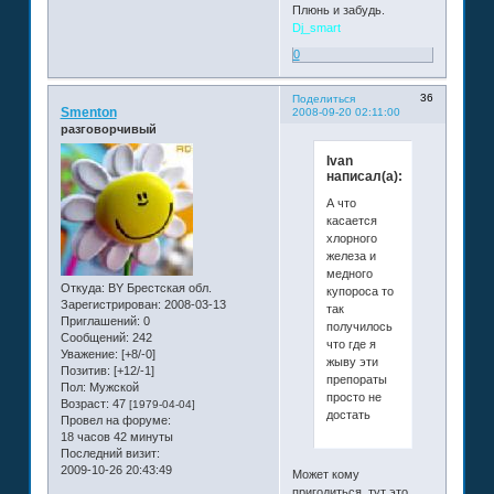
Плюнь и забудь.
Dj_smart
0
36
Поделиться
Smenton
2008-09-20 02:11:00
разговорчивый
Ivan
написал(а):
А что
касается
хлорного
железа и
медного
Откуда:
BY Брестская обл.
купороса то
Зарегистрирован
: 2008-03-13
так
Приглашений:
0
получилось
Сообщений:
242
что где я
Уважение:
[+8/-0]
жыву эти
Позитив:
[+12/-1]
препораты
Пол:
Мужской
просто не
Возраст:
47
[1979-04-04]
достать
Провел на форуме:
18 часов 42 минуты
Последний визит:
2009-10-26 20:43:49
Может кому
пригодиться, тут это