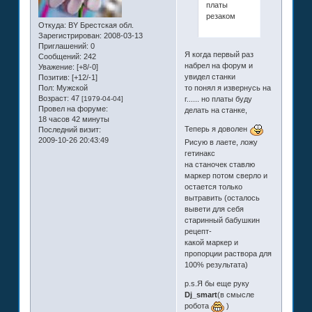
платы
резаком
Откуда:
BY Брестская обл.
Зарегистрирован
: 2008-03-13
Приглашений:
0
Я когда первый раз
Сообщений:
242
набрел на форум и
Уважение:
[+8/-0]
увидел станки
Позитив:
[+12/-1]
то понял я извернусь на
Пол:
Мужской
Возраст:
47
г...... но платы буду
[1979-04-04]
Провел на форуме:
делать на станке,
18 часов 42 минуты
Теперь я доволен
Последний визит:
2009-10-26 20:43:49
Рисую в лаете, ложу
гетинакс
на станочек ставлю
маркер потом сверло и
остается только
вытравить (осталось
вывети для себя
старинный бабушкин
рецепт-
какой маркер и
пропорции раствора для
100% результата)
p.s.Я бы еще руку
Dj_smart
(в смысле
робота
)