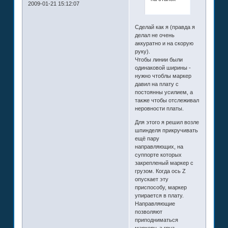
2009-01-21 15:12:07
Сделай как я (правда я
делал не очень
аккуратно и на скорую
руку).
Чтобы линии были
одинаковой ширины -
нужно чтоблы маркер
давил на плату с
постоянны усилием, а
также чтобы отслеживал
неровности платы.
Для этого я решил возле
шпинделя прикручивать
ещё пару
направляющих, на
суппорте которых
закрепленый маркер с
грузом. Когда ось Z
опускает эту
приспособу, маркер
упирается в плату.
Направляющие
позволяют
приподниматься
маркеру, а груз