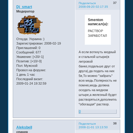
37
Поделиться
Dj_smart
2008-09-20 02:17:35
Модератор
Smenton
написал(а):
РАСТВОР
ЗАРАБОТАЛ
Откуда:
Украина :)
Зарегистрирован
: 2008-02-19
Приглашений:
0
А если воткнуть медный
Сообщений:
677
и стальной штыри(в
Уважение:
[+20/-1]
Позитив:
[+10/-0]
литровой
Пол:
Мужской
банке,подальше друг от
Провел на форуме:
друга),да подать на них
1 день 1 час
5в,То можно "забрать"
Последний визит:
всю медь.Полярность не
2009-01-24 19:32:59
помню,медь должна
оседать на медном
штыре,а железный будет
растворяться,дополнительно
"обогащая" раствор.
0
38
Поделиться
Aleksbell
2008-11-01 13:13:50
спикер