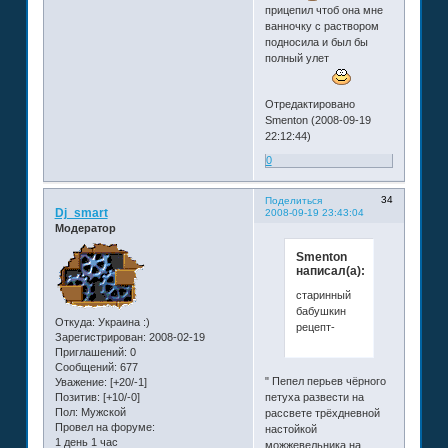
прицепил чтоб она мне
ванночку с раствором
подносила и был бы
полный улет
Отредактировано
Smenton (2008-09-19
22:12:44)
0
34
Поделиться
Dj_smart
2008-09-19 23:43:04
Модератор
Smenton
написал(а):
старинный
бабушкин
Откуда:
Украина :)
рецепт-
Зарегистрирован
: 2008-02-19
Приглашений:
0
Сообщений:
677
" Пепел перьев чёрного
Уважение:
[+20/-1]
Позитив:
[+10/-0]
петуха развести на
Пол:
Мужской
рассвете трёхдневной
Провел на форуме:
настойкой
1 день 1 час
можжевельника на