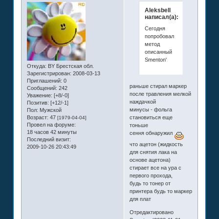
Aleksbell
написал(а):
Сегодня
попробовал
метод
описанный
Smenton'
Откуда:
BY Брестская обл.
Зарегистрирован
: 2008-03-13
Приглашений:
0
раньше стирал маркер
Сообщений:
242
после травления мелкой
Уважение:
[+8/-0]
наждачкой
Позитив:
[+12/-1]
минусы - фольга
Пол:
Мужской
Возраст:
47
становиться еще
[1979-04-04]
Провел на форуме:
тоньше
18 часов 42 минуты
сення обнаружил
Последний визит:
что ацетон (жидкость
2009-10-26 20:43:49
для снятия лака на
основе ацетона)
стирает все на ура с
первого прохода,
будь то тонер от
принтера будь то маркер
для плат
Отредактировано