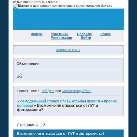
отзыв duxe.ru отзывы duxe.ru
Форум
Участники
Правила
Поиск
Регистрация
Войти
Активные темы
Объявление
Привет, Гость!
Войдите
или
зарегистрируйтесь
.
»
самодельный станок с ЧПУ, отзывы duxe.ru
»
прочие
вопросы
»
Возможно ли отказаться от ЛУТ и
фоторезиста?
Страница:
«
1
2
Возможно ли отказаться от ЛУТ и фоторезиста?