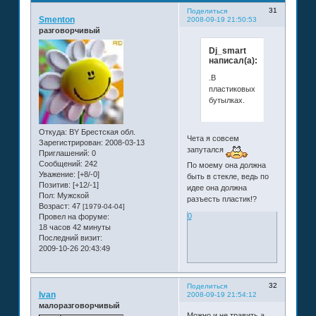
31
Поделиться
Smenton
2008-09-19 21:50:53
разговорчивый
Dj_smart
написал(а):
.В
пластиковых
бутылках.
Откуда:
BY Брестская обл.
Чета я совсем
Зарегистрирован
: 2008-03-13
запутался
Приглашений:
0
Сообщений:
242
По моему она должна
Уважение:
[+8/-0]
быть в стекле, ведь по
Позитив:
[+12/-1]
идее она должна
Пол:
Мужской
разъесть пластик!?
Возраст:
47
[1979-04-04]
0
Провел на форуме:
18 часов 42 минуты
Последний визит:
2009-10-26 20:43:49
32
Поделиться
Ivan
2008-09-19 21:54:12
малоразговорчивый
Можно и не травить а