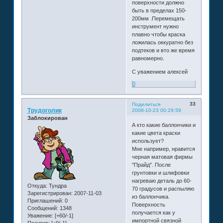
поверхности должно
быть в пределах 150-
200мм .Перемещать
инструмент нужно
плавно чтобы краска
ложилась оккуратно без
подтеков и вто же время
равномерно.
С уважением алексей
0
33
Поделиться
Трудоголик
2008-10-23 00:29:59
Заблокирован
А кто какие баллончики и
какие цвета краски
использует?
Мне например, нравится
черная матовая фирмы
"Прайд". После
грунтовки и шлифовки
нагреваю деталь до 60-
Откуда:
Тундра
70 градусов и распыляю
Зарегистрирован
: 2007-11-03
из баллончика.
Приглашений:
0
Поверхность
Сообщений:
1348
получается как у
Уважение:
[+60/-1]
импортной связной
Позитив:
[+9/-1]