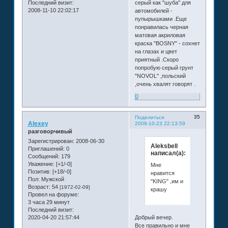
Последний визит:
серый как "шуба" для
2008-11-10 22:02:17
автомобилей -
пупырышками .Еще
понравилась черная
матовая акриловая
краска "BOSNY" - сохнет
на глазах и цвет
приятный .Скоро
попробую серый грунт
"NOVOL" ,польский
,очень хвалят говорят .
0
35
Поделиться
Alexey
2008-10-23 22:13:59
разговорчивый
Зарегистрирован
: 2008-06-30
Aleksbell
Приглашений:
0
написал(а):
Сообщений:
179
Уважение:
[+1/-0]
Мне
Позитив:
[+18/-0]
нравится
Пол:
Мужской
"KING" ,им и
Возраст:
54
[1972-02-09]
крашу
Провел на форуме:
3 часа 29 минут
Последний визит:
Добрый вечер.
2020-04-20 21:57:44
Все правильно и мне