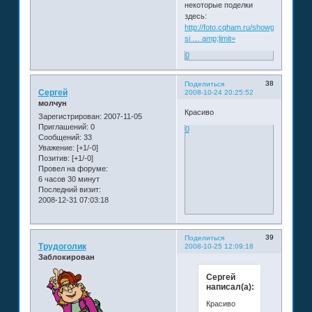
некоторые поделки
здесь:
http://foto.cqham.ru/showgallery.php?
si … amp;limit=
0
38
Поделиться
Сергей
2008-10-24 20:25:52
молчун
Красиво
Зарегистрирован
: 2007-11-05
Приглашений:
0
0
Сообщений:
33
Уважение:
[+1/-0]
Позитив:
[+1/-0]
Провел на форуме:
6 часов 30 минут
Последний визит:
2008-12-31 07:03:18
39
Поделиться
Трудоголик
2008-10-25 12:09:18
Заблокирован
Сергей
написал(а):
Красиво