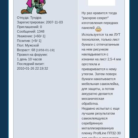
Ну раз нравится тогда
Откуда:
Тундра
"раскрою секрет"
Зарегистрирован
: 2007-11-03
изготовления передних
Приглашений:
0
панелей
Сообщений:
1348
Используется та же ЛУТ
Уважение:
[+60/-1]
технология, только лист
Позитив:
[+9/-1]
бумаги с отпечатанным
Пол:
Мужской
на нем рисунком
Возраст:
68
[1958-01-19]
накладывается с
Провел на форуме:
1 день 10 часов
изнанки на лист 2,5-4 мм
Последний визит:
оргстекла и
2010-01-26 22:19:32
приваривается к нему
утюгом. Затем поверх
бумаги накатывается
мебельная самоклейка,
для защиты, а потом
аккуратно делается
механическая
обработка.
Недавно испытал с еще
лучшим результатом
самоклеящуюся
серебрянную
металлизированную
пленку ProfiLine ПП32-30
для стуйных принтеров.