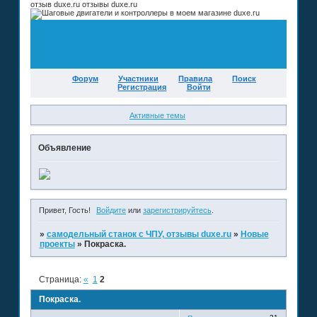
отзыв duxe.ru отзывы duxe.ru
Форум
Участники
Правила
Поиск
Регистрация
Войти
Активные темы
Объявление
Привет, Гость!
Войдите
или
зарегистрируйтесь
.
»
самодельный станок с ЧПУ, отзывы duxe.ru
»
Новые
проекты
»
Покраска.
Страница:
«
1
2
Покраска.