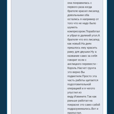
она понравилась с
первого раза когда
брателе красил лисапед
довольными оба
остались я например от
того что не надо было
шуметь
компресором.Поработал
и убрал в далекий угол.А
брателя что его лисапед
как новый.На днях
пришлось ему красить
раму для двушки.Ну а
название само за себя
говорит если с
англицкого перевести -
Король.Насчет грунта
это верно Вы
подметили.Просто эта
часть работы щитается
подготовительной
операцией и я чегото
упустил из
виду.Извините.Так как
раньше работал на
покраске это само сабой
подразумевалось.Вот и
пропустил.