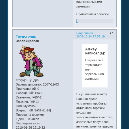
или зеркальными
лампами
С уважением алексей
0
37
Поделиться
Трудоголик
2008-10-24 17:51:19
Заблокирован
Alexey
написал(а):
Нагревали в
термостате
или
зеркальными
лампами
Откуда:
Тундра
Зарегистрирован
: 2007-11-03
Приглашений:
0
Сообщений:
1348
В сушильном шкафу.
Уважение:
[+60/-1]
Раньше делал
Позитив:
[+9/-1]
усилители, пробовал
Пол:
Мужской
автоэмали горячей
Возраст:
68
[1958-01-19]
сушки, но
Провел на форуме:
заморачиваться не стал,
1 день 10 часов
аэрозолью получалось
Последний визит:
не хуже. кому интересно
2010-01-26 22:19:32