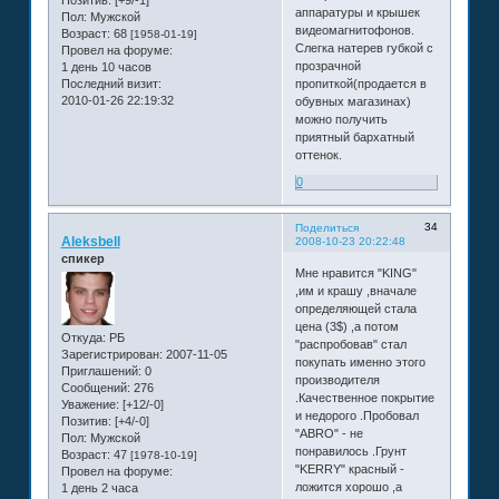
аппаратуры и крышек
Пол:
Мужской
видеомагнитофонов.
Возраст:
68
[1958-01-19]
Слегка натерев губкой с
Провел на форуме:
прозрачной
1 день 10 часов
Последний визит:
пропиткой(продается в
2010-01-26 22:19:32
обувных магазинах)
можно получить
приятный бархатный
оттенок.
0
34
Поделиться
Aleksbell
2008-10-23 20:22:48
спикер
Мне нравится "KING"
,им и крашу ,вначале
определяющей стала
цена (3$) ,а потом
Откуда:
РБ
"распробовав" стал
Зарегистрирован
: 2007-11-05
покупать именно этого
Приглашений:
0
производителя
Сообщений:
276
.Качественное покрытие
Уважение:
[+12/-0]
и недорого .Пробовал
Позитив:
[+4/-0]
"ABRO" - не
Пол:
Мужской
понравилось .Грунт
Возраст:
47
[1978-10-19]
"KERRY" красный -
Провел на форуме:
ложится хорошо ,а
1 день 2 часа