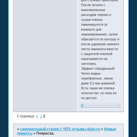
После печати с
максимальным
расходом чернил и
сушки пленка
ламинируется (в
конверте для
ламинирования), затем
обрезается по контуру и
после удаления нижнего
листа ламината вместе
с защитной пленкой
накатывается на
заготовку.
Эффект обалденный!
Четко видны
серебрянные линии
даже 0,2 мм шириной.
Есть такая же пленка
золотистая, но пока ее
не достал.
0
Страница:
«
1
2
»
самодельный станок с ЧПУ, отзывы duxe.ru
»
Новые
проекты
»
Покраска.