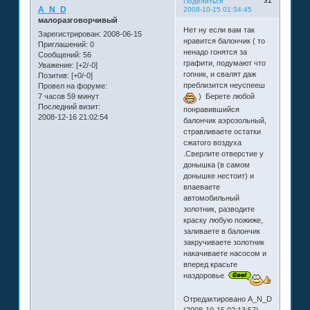
31
Поделиться
A_N_D
2008-10-15 01:34:45
малоразговорчивый
Нет ну если вам так
Зарегистрирован
: 2008-06-15
нравится балончик ( то
Приглашений:
0
ненадо гонятся за
Сообщений:
56
графити, подумают что
Уважение:
[+2/-0]
гопник, и свалят даж
Позитив:
[+0/-0]
преблизится неуспееш
Провел на форуме:
7 часов 59 минут
) Берете любой
Последний визит:
понравившийся
2008-12-16 21:02:54
балончик аэрозольный,
стравливаете остатки
сжатого воздуха
.Сверлите отверстие у
донышка (в самом
донышке нестоит) и
впаеваете
автомобильный
золотник, разводите
краску любую пожиже,
заливаете в балончик
закручиваете золотник
накачиваете насосом и
вперед красьте
наздоровье
Отредактировано A_N_D
(2008-10-15 02:13:57)