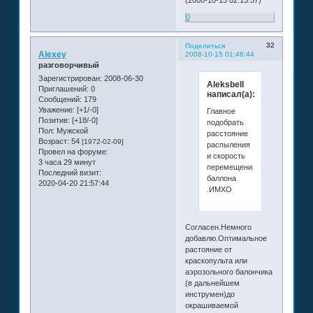
0
32
Поделиться
Alexey
2008-10-15 01:46:44
разговорчивый
Зарегистрирован
: 2008-06-30
Aleksbell
Приглашений:
0
написал(а):
Сообщений:
179
Уважение:
[+1/-0]
Главное
Позитив:
[+18/-0]
подобрать
Пол:
Мужской
расстояние
Возраст:
54
[1972-02-09]
распыления
Провел на форуме:
и скорость
3 часа 29 минут
перемещения
Последний визит:
баллона
2020-04-20 21:57:44
.ИМХО
Согласен.Немного
добавлю.Оптимальное
растояние от
краскопульта или
аэрозольного балончика
(в дальнейшем
инструмен)до
окрашиваемой