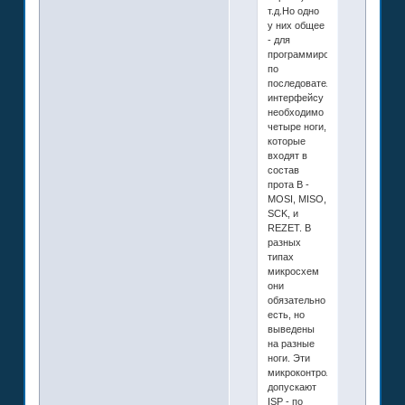
т.д.Но одно
у них общее
- для
программирования
по
последовательному
интерфейсу
необходимо
четыре ноги,
которые
входят в
состав
прота В -
MOSI, MISO,
SCK, и
REZET. В
разных
типах
микросхем
они
обязательно
есть, но
выведены
на разные
ноги. Эти
микроконтроллеры
допускают
ISP - по