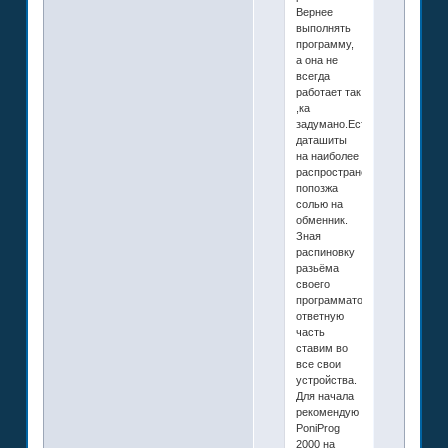
Вернее
выполнять
программу,
а она не
всегда
работает так
,ка
задумано.Есть
даташиты
на наиболее
распространённые,
попозжа
солью на
обменник.
Зная
распиновку
разьёма
своего
программатора,
ответную
часть
ставим во
все свои
устройства.
Для начала
рекомендую
PoniProg
2000 на