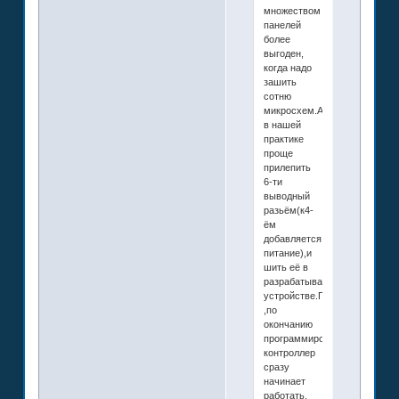
множеством
панелей
более
выгоден,
когда надо
зашить
сотню
микросхем.А
в нашей
практике
проще
прилепить
6-ти
выводный
разьём(к4-
ём
добавляется
питание),и
шить её в
разрабатываемом
устройстве.Причем
,по
окончанию
программирования,
контроллер
сразу
начинает
работать.