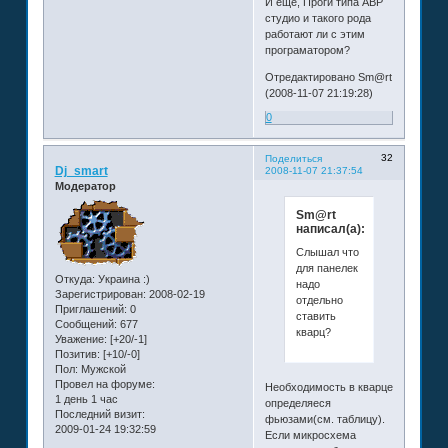
И еще, Проги типа АВР
студио и такого рода
работают ли с этим
програматором?
Отредактировано Sm@rt
(2008-11-07 21:19:28)
0
32
Поделиться
Dj_smart
2008-11-07 21:37:54
Модератор
Sm@rt
написал(а):
Слышал что
для панелек
Откуда:
Украина :)
надо
Зарегистрирован
: 2008-02-19
отдельно
Приглашений:
0
ставить
Сообщений:
677
кварц?
Уважение:
[+20/-1]
Позитив:
[+10/-0]
Пол:
Мужской
Провел на форуме:
Необходимость в кварце
1 день 1 час
определяеся
Последний визит:
фьюзами(см. таблицу).
2009-01-24 19:32:59
Если микросхема