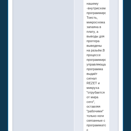
нашему
-внутрисхемное
программирование.
Тоесть,
микросхема
запаяна в
плату, а
выводы для
проггера
выведены
на разьём.В
процессе
программирования,
управляющая
программа
выдаёт
сигнал
REZET и
микруха
"отрубается
от мира
сего",
оставляя
"рабочими"
только ноги
связанные с
программатором.Программа
с