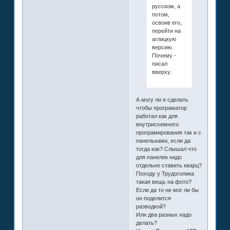
русском, а
потом,
освоив его,
перейти на
аглицкую
версию.
Почему -
писал
вверху.
А могу ли я сделать
чтобы програматор
работал как для
внутрисхемного
програмирования так и с
панельками, если да
тогда как? Слышал что
для панелек надо
отдельно ставить кварц?
Походу у Трудоголика
такая вещь на фото?
Если да то не мог ли бы
он поделится
разводкой?
Или два разных надо
делать?