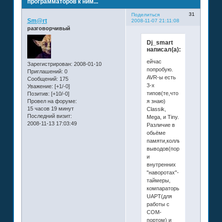
программаторов к ним...
31
Поделиться
Sm@rt
2008-11-07 21:11:08
разговорчивый
Dj_smart
написал(а):
ейчас
Зарегистрирован
: 2008-01-10
попробую.
Приглашений:
0
AVR-ы есть
Сообщений:
175
3-х
Уважение:
[+1/-0]
типов(те,что
Позитив:
[+10/-0]
я знаю)
Провел на форуме:
15 часов 19 минут
Classik,
Последний визит:
Mega, и Tiny.
2008-11-13 17:03:49
Различие в
обьёме
памяти,колличестве
выводов(портов),
и
внутренних
"наворотах"-
таймеры,
компараторы,наличие
UAPT(для
работы с
СОМ-
портом) и