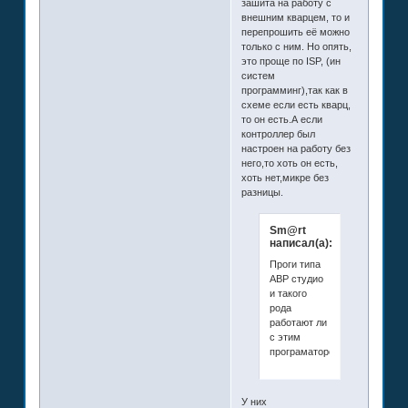
зашита на работу с
внешним кварцем, то и
перепрошить её можно
только с ним. Но опять,
это проще по ISP, (ин
систем
программинг),так как в
схеме если есть кварц,
то он есть.А если
контроллер был
настроен на работу без
него,то хоть он есть,
хоть нет,микре без
разницы.
Sm@rt
написал(а):
Проги типа
АВР студио
и такого
рода
работают ли
с этим
програматором?
У них