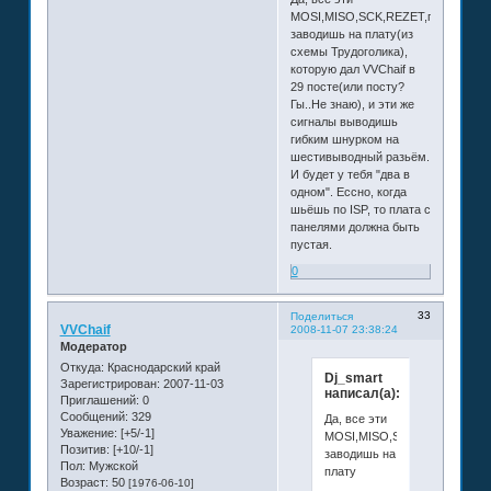
MOSI,MISO,SCK,REZET,питание
заводишь на плату(из
схемы Трудоголика),
которую дал VVChaif в
29 посте(или посту?
Гы..Не знаю), и эти же
сигналы выводишь
гибким шнурком на
шестивыводный разьём.
И будет у тебя "два в
одном". Ессно, когда
шьёшь по ISP, то плата с
панелями должна быть
пустая.
0
33
Поделиться
VVChaif
2008-11-07 23:38:24
Модератор
Откуда:
Краснодарский край
Dj_smart
Зарегистрирован
: 2007-11-03
написал(а):
Приглашений:
0
Сообщений:
329
Да, все эти
Уважение:
[+5/-1]
MOSI,MISO,SCK,REZET,пита
Позитив:
[+10/-1]
заводишь на
Пол:
Мужской
плату
Возраст:
50
[1976-06-10]