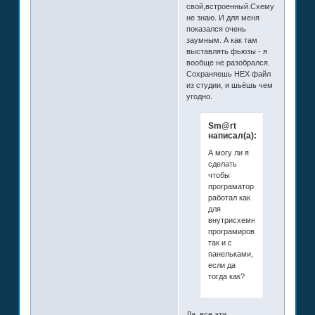
свой,встроенный.Схему
не знаю. И для меня
показался очень
заумным. А как там
выставлять фьюзы - я
вообще не разобрался.
Сохраняешь НЕХ файл
из студии, и шьёшь чем
угодно.
Sm@rt
написал(а):
А могу ли я
сделать
чтобы
програматор
работал как
для
внутрисхемного
програмирования
так и с
панельками,
если да
тогда как?
Да, все эти