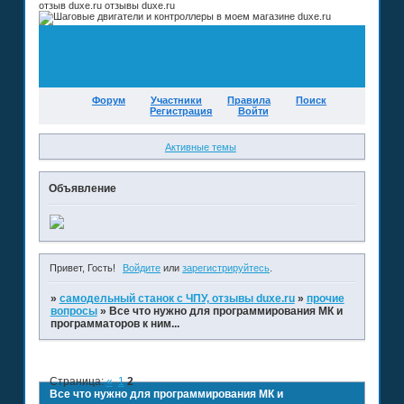
отзыв duxe.ru отзывы duxe.ru
Форум
Участники
Правила
Поиск
Регистрация
Войти
Активные темы
Объявление
Привет, Гость!
Войдите
или
зарегистрируйтесь
.
»
самодельный станок с ЧПУ, отзывы duxe.ru
»
прочие
вопросы
»
Все что нужно для программирования МК и
программаторов к ним...
Страница:
«
1
2
Все что нужно для программирования МК и