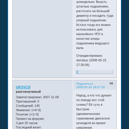
шпиндельки. Вынуть
штатные подшипники,
расточить на больший
диаметр и посадить туда
упорный подшипник.
Кстати тогда его можно
использовать для
маленбкого ЧПУ в
качестве опоры
подшипника ведущего
вала.
Отредактировано
Aerobus (2008-05-15
17:26:06)
0
66
Поделиться
UR3VCD
2008-05-16 18:07:24
разговорчивый
Народ, а кто что думает
Зарегистрирован
: 2007-11-08
по поводу вот этой
Приглашений:
0
схемы? Её суть в
Сообщений:
145
быстром
Уважение:
[+4/-0]
(динамическом)
Позитив:
[+1/-0]
торможении двигателя
Провел на форуме:
3 дня 20 часов
шпинделя во время
Последний визит:
сверления.