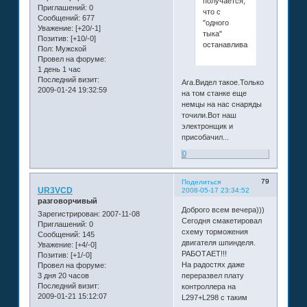
получается,
Приглашений:
0
что с
Сообщений:
677
"одного
Уважение:
[+20/-1]
тыка"
Позитив:
[+10/-0]
останавливают
Пол:
Мужской
Провел на форуме:
1 день 1 час
Последний визит:
Ага.Видел такое.Только
2009-01-24 19:32:59
на том станке еще
немцы на нас снаряды
точили.Вот наш
электронщик и
присобачил...
0
79
Поделиться
UR3VCD
2008-05-17 23:34:52
разговорчивый
Доброго всем вечера)))
Зарегистрирован
: 2007-11-08
Сегодня смакетировал
Приглашений:
0
схему торможения
Сообщений:
145
двигателя шпинделя.
Уважение:
[+4/-0]
РАБОТАЕТ!!!
Позитив:
[+1/-0]
На радостях даже
Провел на форуме:
3 дня 20 часов
переразвел плату
Последний визит:
контроллера на
2009-01-21 15:12:07
L297+L298 с таким