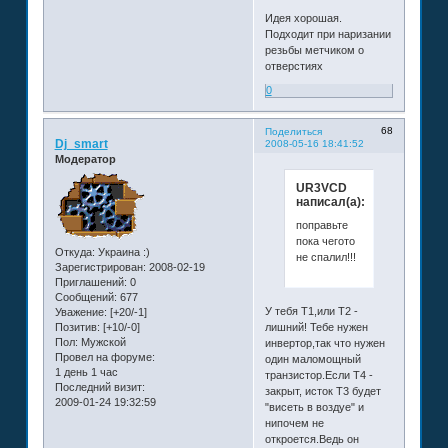
Идея хорошая.
Подходит при наризании
резьбы метчиком о
отверстиях
0
68
Поделиться
Dj_smart
2008-05-16 18:41:52
Модератор
UR3VCD
написал(а):
поправьте
пока чегото
Откуда:
Украина :)
не спалил!!!
Зарегистрирован
: 2008-02-19
Приглашений:
0
Сообщений:
677
У тебя Т1,или Т2 -
Уважение:
[+20/-1]
Позитив:
[+10/-0]
лишний! Тебе нужен
Пол:
Мужской
инвертор,так что нужен
Провел на форуме:
один маломощный
1 день 1 час
транзистор.Если Т4 -
Последний визит:
закрыт, исток Т3 будет
2009-01-24 19:32:59
"висеть в воздуе" и
нипочем не
откроется.Ведь он