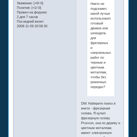
Уважение:
[+0/-0]
Никто не
Позитив:
[+1/-0]
подскажет,
Провел на форуме:
какой лучше
2 дня 7 часов
использовать
Последний визит:
готовый
2008-11-09 20:58:30
движок или
шпиндель
для
фрезерных
и
сверлильных
работ по
черным и
цветным
металлам,
чтобы без
ременных
передач?
DW. Наберите поиск в
инете - фрезерная
голова. Я купил
фрезерную голову
Proxxon, она по дереву и
цветным металлам,
имеет электронную