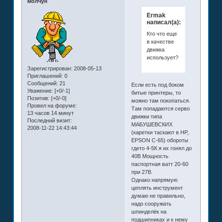
молчун
Ermak
написал(а):
Кто что еще
в качестве
движка
использует?
Зарегистрирован
: 2008-05-13
Приглашений:
0
Сообщений:
21
Если есть под боком
Уважение:
[+0/-1]
битые принтеры, то
Позитив:
[+0/-0]
можно там покопаться.
Провел на форуме:
Там попадаются серво
13 часов 14 минут
движки типа
Последний визит:
МАБУШЕВСКИХ
2008-11-22 14:43:44
(каретки таскают в HP,
EPSON C-65) обороты
гдето 4-5К я их гонял до
40В Мощность
паспортная ватт 20-60
при 27В.
Однако напрямую
цеплять инструмент
думаю не правильно,
надо сооружать
шпинделёк на
подшипниках и к нему