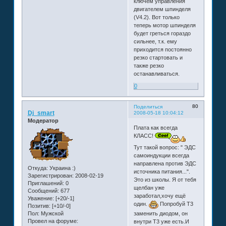
ключем управления
двигателем шпинделя
(V4.2). Вот только
теперь мотор шпинделя
будет греться гораздо
сильнее, т.к. ему
приходится постоянно
резко стартовать и
также резко
останавливаться.
0
80
Поделиться
Dj_smart
2008-05-18 10:04:12
Модератор
Плата как всегда
КЛАСС!
Тут такой вопрос: " ЭДС
самоиндукции всегда
направлена против ЭДС
Откуда:
Украина :)
источника питания...".
Зарегистрирован
: 2008-02-19
Это из школы. Я от тебя
Приглашений:
0
щелбан уже
Сообщений:
677
заработал,хочу ещё
Уважение:
[+20/-1]
один.
Попробуй Т3
Позитив:
[+10/-0]
Пол:
Мужской
заменить диодом, он
Провел на форуме:
внутри Т3 уже есть.И