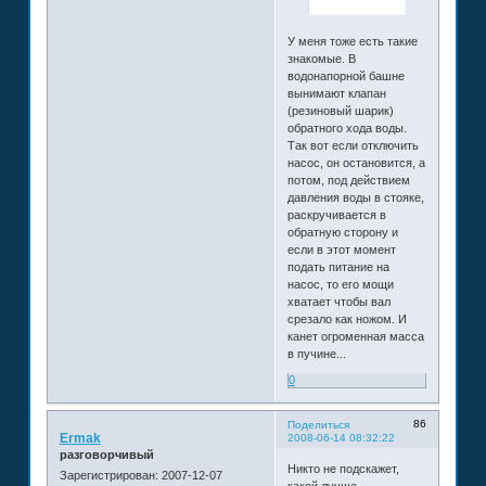
У меня тоже есть такие
знакомые. В
водонапорной башне
вынимают клапан
(резиновый шарик)
обратного хода воды.
Так вот если отключить
насос, он остановится, а
потом, под действием
давления воды в стояке,
раскручивается в
обратную сторону и
если в этот момент
подать питание на
насос, то его мощи
хватает чтобы вал
срезало как ножом. И
канет огроменная масса
в пучине...
0
86
Поделиться
Ermak
2008-06-14 08:32:22
разговорчивый
Никто не подскажет,
Зарегистрирован
: 2007-12-07