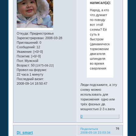
написал(а):
Народ, а кто
что думает
по поводу
вот этой
схемы? Её
Откуда:
Приднестровье
суть в
Зарегистрирован
: 2008-03-28
быстром
Приглашений:
0
(динамическом)
Сообщений:
12
торможении
Уважение:
[+0/-0]
двигателя
Позитив:
[+0/-0]
шпинделя
Пол:
Мужской
во время
Возраст:
50
[1975-08-22]
сверления
Провел на форуме:
22 часа 1 минуту
Последний визит:
2008-09-14 18:50:47
Люди подскажите, а эту
схему можно
использовать для
торможения одно или
трёх фазных дв.
мощностью 2-3 к.вата
0
76
Поделиться
Dj_smart
2008-05-16 23:03:34