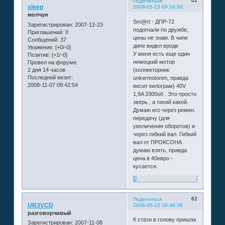
61
Поделиться
sleep
2008-05-15 09:16:00
молчун
Sm@rt - ДПР-72
Зарегистрирован
: 2007-12-23
подогнали по дружбе,
Приглашений:
0
цены не знаю. В чипе
Сообщений:
37
дипе видел вроде
Уважение:
[+0/-0]
У меня есть еще один
Позитив:
[+1/-0]
немецкий мотор
Провел на форуме:
2 дня 14 часов
(коллекторник
Последний визит:
unkermotoren, правда
2008-11-07 09:42:54
весит килограм) 40V
1,9A 3300об . Это просто
зверь , а тихий какой.
Думаю его через ремен.
передачу (для
увеличения оборотов) и
через гибкий вал. Гибкий
вал от ПРОКСОНА
думаю взять, правда
цена в 40евро -
кусается.
0
62
Поделиться
UR3VCD
2008-05-15 09:48:39
разговорчивый
К стати в голову пришла
Зарегистрирован
: 2007-11-08