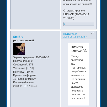
ошибаюсь - поправьте
пока чегото не спалил!!!
Отредактировано
UR3VCD (2008-05-17
23:50:06)
0
67
Поделиться
Sm@rt
2008-05-16 18:29:57
разговорчивый
UR3VCD
написал(а):
Схему
Зарегистрирован
: 2008-01-10
придумал
Приглашений:
0
сам.
Сообщений:
175
Постараюсь
Уважение:
[+1/-0]
попробовать
Позитив:
[+10/-0]
на макетке.
Провел на форуме:
15 часов 19 минут
Но если я в
Последний визит:
чемто
2008-11-13 17:03:49
ошибаюсь -
поправьте
пока чегото
не спалил!!!