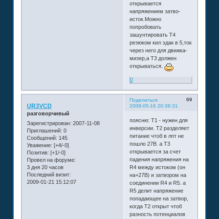
открывается
напряжением затво-
исток.Можно
попробовать
зашунтировать Т4
резюком кил эдак в 5,ток
через него для движка-
мизер,а Т3 должен
открываться.
0
69
Поделиться
UR3VCD
2008-05-16 20:38:31
разговорчивый
поясню: Т1 - нужен для
Зарегистрирован
: 2007-11-08
инверсии. Т2 разделяет
Приглашений:
0
питание чтоб в лпт не
Сообщений:
145
пошло 27В. а Т3
Уважение:
[+4/-0]
открывается за счет
Позитив:
[+1/-0]
падения напряжения на
Провел на форуме:
3 дня 20 часов
R4 между истоком (он
Последний визит:
на+27В) и затвором на
2009-01-21 15:12:07
соединении R4 и R5. а
R5 делит напряжение
попадающее на затвор,
когда Т2 открыт чтоб
разность потенциалов