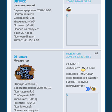
UR3VCD
2008-05-19 08:53:16
разговорчивый
Зарегистрирован
: 2007-11-08
Приглашений:
0
0
Сообщений:
145
Уважение:
[+4/-0]
Позитив:
[+1/-0]
Провел на форуме:
3 дня 20 часов
Последний визит:
2009-01-21 15:12:07
83
Поделиться
Dj_smart
2008-05-22 21:33:51
Модератор
к UR3VCD
Лыбишся?
А если
серьёзно - ипытывал
свое творение в работе?
Плюсы - минусы
Откуда:
Украина :)
наблюдаются?
Зарегистрирован
: 2008-02-19
Приглашений:
0
0
Сообщений:
677
Уважение:
[+20/-1]
Позитив:
[+10/-0]
Пол:
Мужской
Провел на форуме: