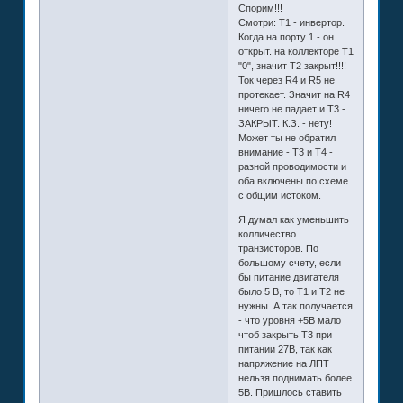
Спорим!!!
Смотри: Т1 - инвертор.
Когда на порту 1 - он
открыт. на коллекторе Т1
"0", значит Т2 закрыт!!!!
Ток через R4 и R5 не
протекает. Значит на R4
ничего не падает и Т3 -
ЗАКРЫТ. К.З. - нету!
Может ты не обратил
внимание - Т3 и Т4 -
разной проводимости и
оба включены по схеме
с общим истоком.
Я думал как уменьшить
колличество
транзисторов. По
большому счету, если
бы питание двигателя
было 5 В, то Т1 и Т2 не
нужны. А так получается
- что уровня +5В мало
чтоб закрыть Т3 при
питании 27В, так как
напряжение на ЛПТ
нельзя поднимать более
5В. Пришлось ставить