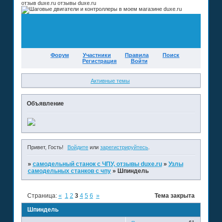
отзыв duxe.ru отзывы duxe.ru
Форум
Участники
Правила
Поиск
Регистрация
Войти
Активные темы
Объявление
Привет, Гость!
Войдите
или
зарегистрируйтесь
.
»
самодельный станок с ЧПУ, отзывы duxe.ru
»
Узлы
самодельных станков с чпу
»
Шпиндель
Страница:
«
1
2
3
4
5
6
»
Тема закрыта
Шпиндель