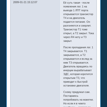
2009-01-21 15:12:07
Её суть такая - после
появления лог. 1 на
выводе 1 ЛПТ порта
открывается транзистор
Т4 и на двигатель
подается питание. Он
разгоняется и сверлит.
Транзистор Т1 тоже
открыт, а Т2 закрыт. Тока
через R4 нету и Т3
закрыт.
После пропадания лог. 1
Т4 закрывается. Т1
закрывается, а Т2
открывается и вслед за
ним Т3 открывается.
Двигатель вращаясь по
инерции вырабатывает
ЭДС, которая коротится
открытым Т3, что
приводит к быстрой
остановке двигателя.
Схему придумал сам.
Постараюсь
попробовать на макетке.
Но если я в чемто