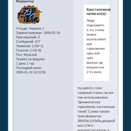
Модератор
Константинов
написал(а):
Люди
подскажите,
Откуда:
Украина :)
а эту схему
Зарегистрирован
: 2008-02-19
можно
Приглашений:
0
использовать
Сообщений:
677
для
Уважение:
[+20/-1]
торможения
Позитив:
[+10/-0]
одно или
Пол:
Мужской
трёх
Провел на форуме:
фазных дв.
1 день 1 час
мощностью
Последний визит:
2-3 к.вата
2009-01-24 19:32:59
На работе стоял
токарный станок,так вот
там использовалось
"Динамическое
торможение постоянным
током".Схема такова-
трансформатор
380/42в,0,63кВа,диодный
мост,(Чёто
мощное),пускатель и