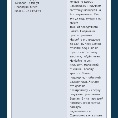
концов по такому
13 часов 14 минут
шпиндельку. Получаем
Последний визит:
заготовку шпинделя на
2008-11-22 14:43:44
4-х подшипниках. Вал
тут уж надо мудрить по
месту.
там нет посадочного
натяга. Подшипник
просто приклеен.
Нагрейте его градусов
до 130 - ну чтоб шипел
от капли воды , но не
горел - и потихоньку
выстучи, пойдёт легко.
Не бейте по оси.
Если есть маленикий
съёмник - вообще
красота. Только
подождите, чтобы клей
размягчился. Я кладу
это дело на
электроплиту и сверху
поддуваю промфеном.
Вариант 2 - на пару дней
положить его в толуол,
пальцем
выдавливается.
Еще можно взять этиже