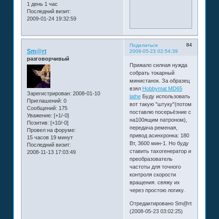
1 день 1 час
Последний визит:
2009-01-24 19:32:59
84
Поделиться
Sm@rt
2008-05-23 02:54:39
разговорчивый
Прижало силная нужда
собрать токарный
министанок. За образец
взял
Hobbymat MD65
Зарегистрирован
: 2008-01-10
lathe
Буду использовать
Приглашений:
0
вот такую "штуку"(потом
Сообщений:
175
поставлю посерьёзние с
Уважение:
[+1/-0]
на100ящим патроном),
Позитив:
[+10/-0]
передача ременая,
Провел на форуме:
привод асинхронка: 180
15 часов 19 минут
Вт, 3600 мин-1. Но буду
Последний визит:
ставить тахогенератор и
2008-11-13 17:03:49
преобразователь
частоты для точного
контроля скорости
вращения. свяжу их
через простою логику.
Отредактировано Sm@rt
(2008-05-23 03:02:25)