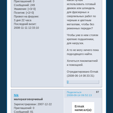
какой лучше
Приглашений:
0
использовать готовый
Сообщений:
249
движок или шпиндель
Уважение:
[+3/-0]
для фрезерных и
Позитив:
[+2/-0]
сверлильных работ по
Провел на форуме:
3 дня 22 часа
черным и цветным
Последний визит:
металлам, чтобы без
2008-11-11 12:33:10
ременных передач?
Чтобы уже в нем стояли
крепкие подшипники,
для нагрузок.
А то не могу ничего пока
подходящего найти.
Хочеться покомпактней
и помощней.
Отредактировано Ermak
(2008-06-14 08:33:31)
0
87
Поделиться
Nik
2008-06-14 09:52:13
малоразговорчивый
Зарегистрирован
: 2007-12-22
Ermak
Приглашений:
0
написал(а):
Сообщений:
81