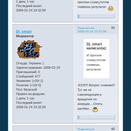
1 день 1 час
прогони схему,потом
Последний визит:
скажешь результат.
2009-01-24 19:32:59
0
81
Поделиться
Dj_smart
2008-05-18 10:27:06
Модератор
Dj_smart
написал(а):
И прогони
схему,потом
Откуда:
Украина :)
скажешь
Зарегистрирован
: 2008-02-19
результат
Приглашений:
0
Сообщений:
677
Уважение:
[+20/-1]
Позитив:
[+10/-0]
ЭЭЭ!!!! Вопрос снимаю!!!
Пол:
Мужской
Тут же не
Провел на форуме:
самоиндукция,а
1 день 1 час
вращение по
Последний визит:
инерции....Опять
2009-01-24 19:32:59
щелбан...
0
82
Поделиться