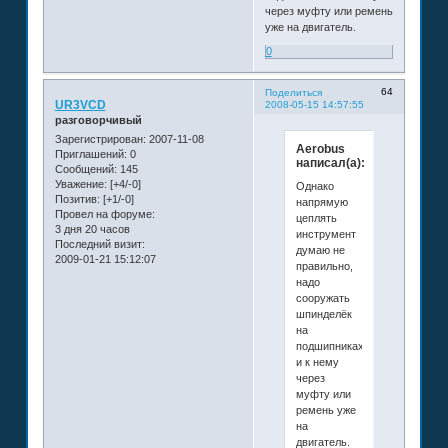
через муфту или ремень
уже на двигатель.
0
64
Поделиться
UR3VCD
2008-05-15 14:57:55
разговорчивый
Зарегистрирован
: 2007-11-08
Aerobus
Приглашений:
0
написал(а):
Сообщений:
145
Уважение:
[+4/-0]
Однако
Позитив:
[+1/-0]
напрямую
Провел на форуме:
цеплять
3 дня 20 часов
инструмент
Последний визит:
думаю не
2009-01-21 15:12:07
правильно,
надо
сооружать
шпинделёк
на
подшипниках
и к нему
через
муфту или
ремень уже
на
двигатель.