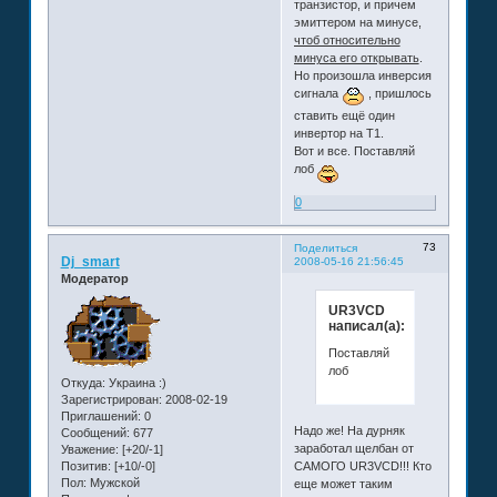
транзистор, и причем
эмиттером на минусе,
чтоб относительно
минуса его открывать
.
Но произошла инверсия
сигнала
, пришлось
ставить ещё один
инвертор на Т1.
Вот и все. Поставляй
лоб
0
73
Поделиться
Dj_smart
2008-05-16 21:56:45
Модератор
UR3VCD
написал(а):
Поставляй
лоб
Откуда:
Украина :)
Зарегистрирован
: 2008-02-19
Приглашений:
0
Надо же! На дурняк
Сообщений:
677
заработал щелбан от
Уважение:
[+20/-1]
Позитив:
[+10/-0]
САМОГО UR3VCD!!! Кто
Пол:
Мужской
еще может таким