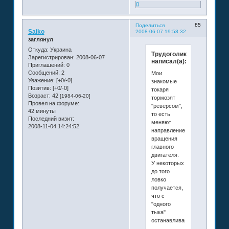
0
85
Поделиться
Saiko
2008-06-07 19:58:32
заглянул
Откуда:
Украина
Трудоголик
Зарегистрирован
: 2008-06-07
написал(а):
Приглашений:
0
Сообщений:
2
Мои
Уважение:
[+0/-0]
знакомые
Позитив:
[+0/-0]
токаря
Возраст:
42
[1984-06-20]
тормозят
Провел на форуме:
"реверсом",
42 минуты
то есть
Последний визит:
меняют
2008-11-04 14:24:52
направление
вращения
главного
двигателя.
У некоторых
до того
ловко
получается,
что с
"одного
тыка"
останавливают.