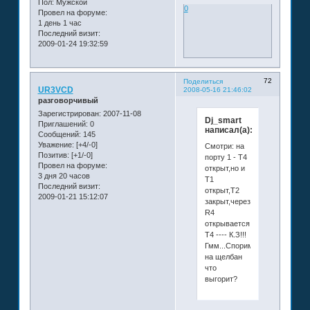
Пол:
Мужской
0
Провел на форуме:
1 день 1 час
Последний визит:
2009-01-24 19:32:59
72
Поделиться
UR3VCD
2008-05-16 21:46:02
разговорчивый
Зарегистрирован
: 2007-11-08
Dj_smart
Приглашений:
0
написал(а):
Сообщений:
145
Уважение:
[+4/-0]
Смотри: на
Позитив:
[+1/-0]
порту 1 - Т4
Провел на форуме:
открыт,но и
3 дня 20 часов
Т1
Последний визит:
открыт,Т2
2009-01-21 15:12:07
закрыт,через
R4
открывается
Т4 ---- К.З!!!
Гмм...Спорим
на щелбан
что
выгорит?