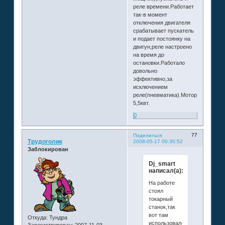
реле времени.Работает
так-в момент
отключения двигателя
срабатывает пускатель
и подает постоянку на
двигун,реле настроено
на время до
остановки.Работало
довольно
эффективно,за
исключением
реле(пневматика).Мотор
5,5квт.
0
77
Поделиться
Трудоголик
2008-05-17 00:30:52
Заблокирован
Dj_smart
написал(а):
На работе
стоял
токарный
станок,так
вот там
Откуда:
Тундра
использовалось
Зарегистрирован
: 2007-11-03