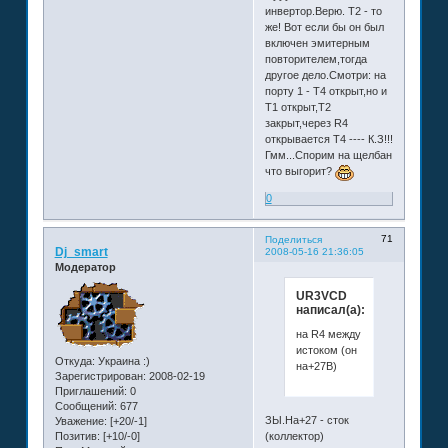
инвертор.Верю. Т2 - то
же! Вот если бы он был
включен эмитерным
повторителем,тогда
другое дело.Смотри: на
порту 1 - Т4 открыт,но и
Т1 открыт,Т2
закрыт,через R4
открывается Т4 ---- К.З!!!
Гмм...Спорим на щелбан
что выгорит?
0
71
Поделиться
Dj_smart
2008-05-16 21:36:05
Модератор
UR3VCD
написал(а):
на R4 между
истоком (он
Откуда:
Украина :)
на+27В)
Зарегистрирован
: 2008-02-19
Приглашений:
0
Сообщений:
677
ЗЫ.На+27 - сток
Уважение:
[+20/-1]
Позитив:
[+10/-0]
(коллектор)