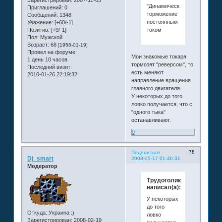
"Динамическое
Приглашений:
0
торможение
Сообщений:
1348
постоянным
Уважение:
[+60/-1]
током
Позитив:
[+9/-1]
Пол:
Мужской
Возраст:
68
[1958-01-19]
Провел на форуме:
Мои знакомые токаря
1 день 10 часов
тормозят "реверсом", то
Последний визит:
есть меняют
2010-01-26 22:19:32
направление вращения
главного двигателя.
У некоторых до того
ловко получается, что с
"одного тыка"
останавливают.
0
78
Поделиться
Dj_smart
2008-05-17 01:46:31
Модератор
Трудоголик
написал(а):
У некоторых
до того
Откуда:
Украина :)
ловко
Зарегистрирован
: 2008-02-19