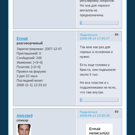
регулировку оборотов.
Но она для черного
металла не
предназначена.
0
88
Поделиться
Ermak
2008-06-14 17:50:27
разговорчивый
Так мне как раз для
Зарегистрирован
: 2007-12-07
черных в основном и
Приглашений:
0
нужно.
Сообщений:
249
Уважение:
[+3/-0]
Есть еще головки у
Позитив:
[+2/-0]
Креста, они подешевле
Провел на форуме:
около 5 тыс.
3 дня 22 часа
Последний визит:
Но все пластик и с
2008-11-11 12:33:10
подшипниками не ясно,
что там внутри.
0
89
Поделиться
Aleksbell
2008-06-14 23:06:38
спикер
Ermak
написал(а):