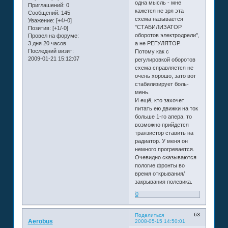
одна мысль - мне
Приглашений:
0
кажется не зря эта
Сообщений:
145
схема называется
Уважение:
[+4/-0]
"СТАБИЛИЗАТОР
Позитив:
[+1/-0]
оборотов электродрели",
Провел на форуме:
3 дня 20 часов
а не РЕГУЛЯТОР.
Последний визит:
Потому как с
2009-01-21 15:12:07
регулировкой оборотов
схема справляется не
очень хорошо, зато вот
стабилизирует боль-
мень.
И ещё, кто захочет
питать ею движки на ток
больше 1-го апера, то
возможно прийдется
транзистор ставить на
радиатор. У меня он
немного прогревается.
Очевидно сказываются
пологие фронты во
время открывания/
закрывания полевика.
0
63
Поделиться
Aerobus
2008-05-15 14:50:01