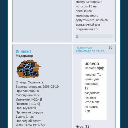
между затвором и
истоком Т3 не
превысила
максимального
допустимого. но была
достаточной для
открывания Т3
0
70
Поделиться
Dj_smart
2008-05-16 21:28:42
Модератор
UR3VCD
написал(а):
поясню: Т1 -
нужен для
Откуда:
Украина :)
инверсии.
Зарегистрирован
: 2008-02-19
Т2
Приглашений:
0
разделяет
Сообщений:
677
питание
Уважение:
[+20/-1]
чтоб в лпт
Позитив:
[+10/-0]
не пошло
Пол:
Мужской
27В
Провел на форуме:
1 день 1 час
Последний визит:
2009-01-24 19:32:59
Нууу...Т1 -