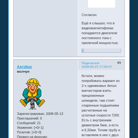
Согласен.
Ещё я слышал, что в
видеомагнитофонах
попадаются двигатели
постоянного тока с
приличной мощностью.
0
65
Поделиться
Aerobus
2008-05-15 17:00:07
молчун
Кстати, можно
попробовать вариант из
2-х одинвковых битых
винчестеров взять
прецизионные
шпиндели, там стоят
спаренные подшипники
расчитанные на
Зарегистрирован
: 2008-05-13
штатные скорости 7200.
Приглашений:
0
Есть с внутренним
Сообщений:
21
диаметром 5мм, а есть
Уважение:
[+0/-1]
и 6,32мм. Точим трубу и
Позитив:
[+0/-0]
вставляем в нее с двух
Провел на форуме: