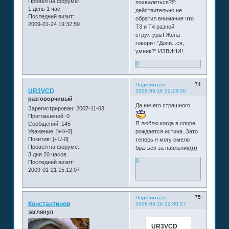
Провел на форуме:
похвалиться?Я
1 день 1 час
действительно не
Последний визит:
обратил внимание что
2009-01-24 19:32:59
Т3 и Т4 разной
структуры! Жена
говорит:"Допи...ся,
умник?" ИЗВИНИ!
0
74
Поделиться
UR3VCD
2008-05-16 22:13:30
разговорчивый
Да ничего страшного
Зарегистрирован
: 2007-11-08
Приглашений:
0
Я люблю когда в споре
Сообщений:
145
Уважение:
[+4/-0]
рождается истина. Зато
Позитив:
[+1/-0]
теперь я могу смело
Провел на форуме:
браться за паяльник))))
3 дня 20 часов
0
Последний визит:
2009-01-21 15:12:07
75
Поделиться
Константинов
2008-05-16 22:30:27
заглянул
UR3VCD