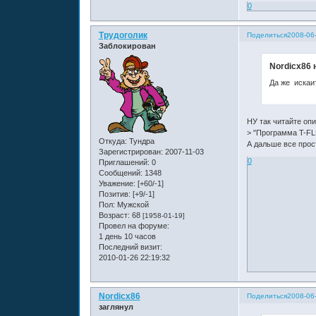
0
Трудоголик
Поделиться
2008-06
Заблокирован
Nordicx86 
Да же искаит
НУ так читайте оп
> "Программа T-FL
Откуда:
Тундра
А дальше все прос
Зарегистрирован
: 2007-11-03
0
Приглашений:
0
Сообщений:
1348
Уважение:
[+60/-1]
Позитив:
[+9/-1]
Пол:
Мужской
Возраст:
68
[1958-01-19]
Провел на форуме:
1 день 10 часов
Последний визит:
2010-01-26 22:19:32
Nordicx86
Поделиться
2008-06
заглянул