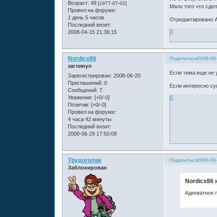
Возраст:
49
[1977-07-02]
Мало того что сдел
Провел на форуме:
1 день 5 часов
Отредактировано A
Последний визит:
0
2008-04-15 21:36:15
Nordicx86
Поделиться
2008-06
заглянул
Если тема еще не 
Зарегистрирован
: 2008-06-20
Приглашений:
0
Если интересно су
Сообщений:
7
Уважение:
[+0/-0]
0
Позитив:
[+0/-0]
Провел на форуме:
4 часа 42 минуты
Последний визит:
2008-06-29 17:50:08
Трудоголик
Поделиться
2008-06-
Заблокирован
Nordicx86 
Адекватное 