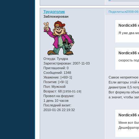
Трудоголик
Поделиться
2008-06
Заблокирован
Nordicx86 
Я уже два м
Nordicx86 
Откуда:
Тундра
скорость по
Зарегистрирован
: 2007-11-03
Приглашений:
0
Сообщений:
1348
Уважение:
[+60/-1]
Самое неприятное в
Позитив:
[+9/-1]
Если авторы этой к
Пол:
Мужской
диаметром 0,5 пот
Возраст:
68
[1958-01-19]
Вот формула объем
Провел на форуме:
а значит, чтобы з
1 день 10 часов
Последний визит:
2010-01-26 22:19:32
Nordicx86 
Меня вот бо
Дешифраторов