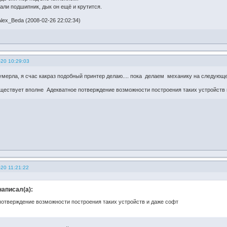
али подшипник, дык он ещё и крутится.
lex_Beda (2008-02-26 22:02:34)
-20 10:29:03
умерла, я счас какраз подобный принтер делаю.... пока делаем механику на следующе
ществует вполне Адекватное потверждение возможности построения таких устройств 
20 11:21:22
написал(а):
потверждение возможности построения таких устройств и даже софт