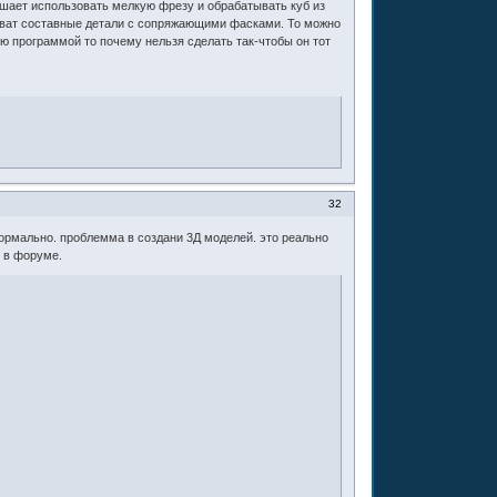
шает использовать мелкую фрезу и обрабатывать куб из
ыват составные детали с сопряжающими фасками. То можно
ию программой то почему нельзя сделать так-чтобы он тот
32
нормально. проблемма в создани 3Д моделей. это реально
е в форуме.