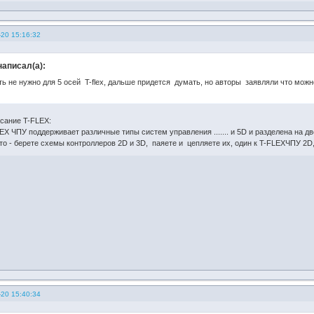
-20 15:16:32
написал(а):
ь не нужно для 5 осей T-flex, дальше придется думать, но авторы заявляли что можно 
исание T-FLEX:
EX ЧПУ поддерживает различные типы систем управления ....... и 5D и разделена на 
то - берете схемы контроллеров 2D и 3D, паяете и цепляете их, один к T-FLEXЧПУ 2D,
-20 15:40:34