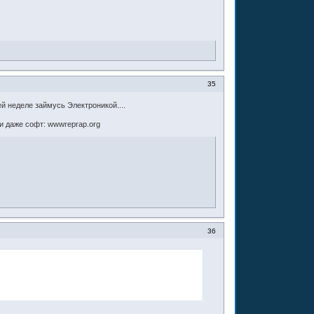
35
й неделе займусь Электроникой....
и даже софт: wwwreprap.org
36