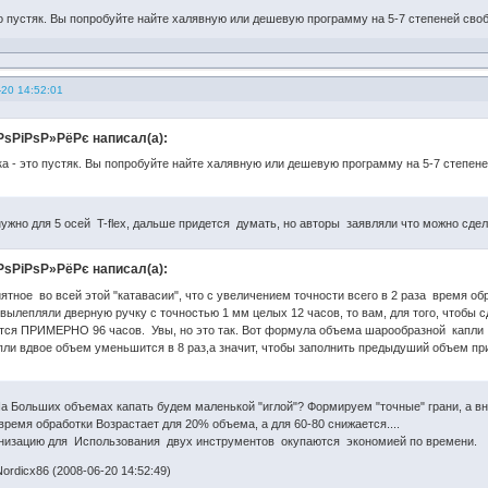
о пустяк. Вы попробуйте найте халявную или дешевую программу на 5-7 степеней сво
-20 14:52:01
ѕРіРѕР»РёРє написал(а):
а - это пустяк. Вы попробуйте найте халявную или дешевую программу на 5-7 степене
ужно для 5 осей T-flex, дальше придется думать, но авторы заявляли что можно сделат
ѕРіРѕР»РёРє написал(а):
тное во всей этой "катавасии", что с увеличением точности всего в 2 раза время обра
вылепляли дверную ручку с точностью 1 мм целых 12 часов, то вам, для того, чтобы с
ется ПРИМЕРНО 96 часов. Увы, но это так. Вот формула объема шарообразной капли V
пли вдвое объем уменьшится в 8 раз,а значит, чтобы заполнить предыдуший объем при
 На Больших объемах капать будем маленькой "иглой"? Формируем "точные" грани, а 
время обработки Возрастает для 20% объема, а для 60-80 снижается....
низацию для Использования двух инструментов окупаются экономией по времени.
rdicx86 (2008-06-20 14:52:49)