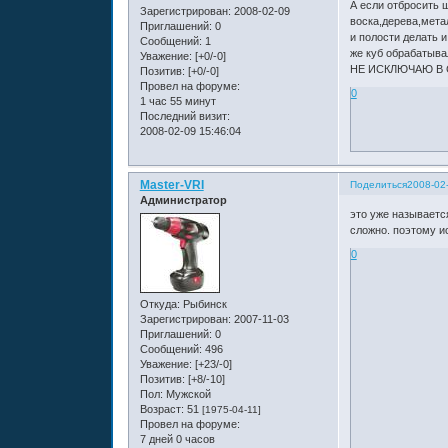
А если отбросить 
Зарегистрирован
: 2008-02-09
воска,дерева,мета
Приглашений:
0
и полости делать 
Сообщений:
1
же куб обрабатыва
Уважение:
[+0/-0]
НЕ ИСКЛЮЧАЮ В 
Позитив:
[+0/-0]
Провел на форуме:
0
1 час 55 минут
Последний визит:
2008-02-09 15:46:04
Master-VRI
Поделиться
2008-02
Администратор
это уже называетс
сложно. поэтому и
0
Откуда:
Рыбинск
Зарегистрирован
: 2007-11-03
Приглашений:
0
Сообщений:
496
Уважение:
[+23/-0]
Позитив:
[+8/-10]
Пол:
Мужской
Возраст:
51
[1975-04-11]
Провел на форуме:
7 дней 0 часов