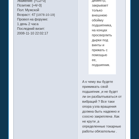
диаметр,
Уважение:
[+12/-0]
закрывает
Позитив:
[+4/-0]
Пол:
Мужской
только
Возраст:
47
[1978-10-19]
внешнюю
Провел на форуме:
обойму
1 день 2 часа
подшипника,
Последний визит:
на концах
2008-11-10 22:02:17
просверлить
дырки под
винты и
прижать с
помощью
ее,
подшипник.
А к чему вы будете
прижимать свой
подшипник ,и не будет
ли он разбалтываться от
вибраций ? Все таки
опора узла вращения
должна быть надежно и
соосно закреплена .Как
не крути ,а
определенные токарные
работы обязательны .