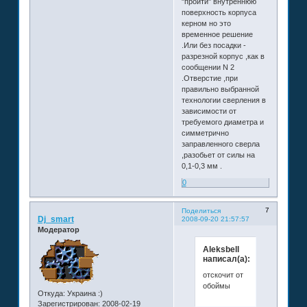
"пройти" внутреннюю
поверхность корпуса
керном но это
временное решение
.Или без посадки -
разрезной корпус ,как в
сообщении N 2
.Отверстие ,при
правильно выбранной
технологии сверления в
зависимости от
требуемого диаметра и
симметрично
заправленного сверла
,разобьет от силы на
0,1-0,3 мм .
0
7
Поделиться
Dj_smart
2008-09-20 21:57:57
Модератор
Aleksbell
написал(а):
отскочит от
обоймы
Откуда:
Украина :)
Зарегистрирован
: 2008-02-19