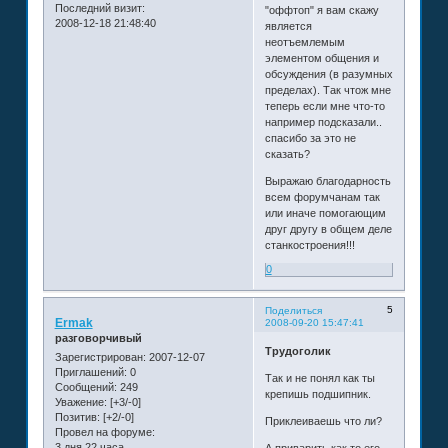
Последний визит:
"оффтоп" я вам скажу
2008-12-18 21:48:40
является
неотъемлемым
элементом общения и
обсуждения (в разумных
пределах). Так чтож мне
теперь если мне что-то
например подсказали..
спасибо за это не
сказать?
Выражаю благодарность
всем форумчанам так
или иначе помогающим
друг другу в общем деле
станкостроения!!!
0
5
Поделиться
Ermak
2008-09-20 15:47:41
разговорчивый
Трудоголик
Зарегистрирован
: 2007-12-07
Приглашений:
0
Так и не понял как ты
Сообщений:
249
крепишь подшипник.
Уважение:
[+3/-0]
Позитив:
[+2/-0]
Приклеиваешь что ли?
Провел на форуме:
3 дня 22 часа