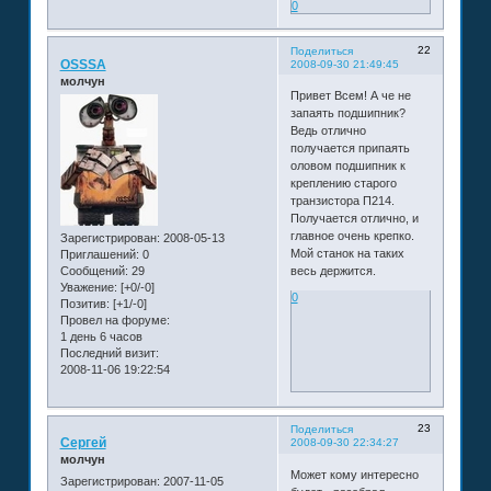
0
22
Поделиться
OSSSA
2008-09-30 21:49:45
молчун
Привет Всем! А че не
запаять подшипник?
Ведь отлично
получается припаять
оловом подшипник к
креплению старого
транзистора П214.
Получается отлично, и
главное очень крепко.
Зарегистрирован
: 2008-05-13
Мой станок на таких
Приглашений:
0
Сообщений:
29
весь держится.
Уважение:
[+0/-0]
0
Позитив:
[+1/-0]
Провел на форуме:
1 день 6 часов
Последний визит:
2008-11-06 19:22:54
23
Поделиться
Сергей
2008-09-30 22:34:27
молчун
Может кому интересно
Зарегистрирован
: 2007-11-05