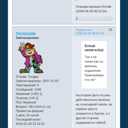
Отредактировано Ermak
(2008-09-28 08:10:54)
0
21
Поделиться
Трудоголик
2008-09-28 09:08:15
Заблокирован
Ermak
написал(а):
Так и не
понял как ты
крепишь
подшипник.
Приклеиваешь
Откуда:
Тундра
что ли?
Зарегистрирован
: 2007-11-03
Приглашений:
0
Сообщений:
1348
Уважение:
[+60/-1]
На втором фото втулка
Позитив:
[+9/-1]
действительно вклеена
Пол:
Мужской
на эпоксидной смоле, на
Возраст:
68
[1958-01-19]
первом просто
Провел на форуме:
упирается в буртик, а с
1 день 10 часов
другой стороны
Последний визит:
поджимается гайкой.
2010-01-26 22:19:32