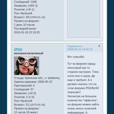
Сообщений:
1348
Уважение:
[+60/-1]
Позитив:
[+9/-1]
Пол:
Мужской
Возраст:
68
[1958-01-19]
Провел на форуме:
1 день 10 часов
Последний визит:
2010-01-26 22:19:32
4
Поделиться
ZPilot
2008-05-24 10:00:25
малоразговорчивый
Вот спасибо!
Тут на форуме народ
некоторый как-то
странно настроен. Типа
хотят все и сразу. Да
Откуда:
Брянская обл., п. Шибенец
еще и требуют. А я
Зарегистрирован
: 2008-05-22
должен сказать что на
Приглашений:
0
этом форуме РЕАЛЬНО
Сообщений:
57
помогают!
Уважение:
[+0/-0]
Несмотря на большое
Позитив:
[+1/-0]
количество "оффтопа",
Пол:
Мужской
на форуме можно найти
Возраст:
51
[1975-05-28]
Провел на форуме:
очень много полезной
12 часов 15 минут
информации. А