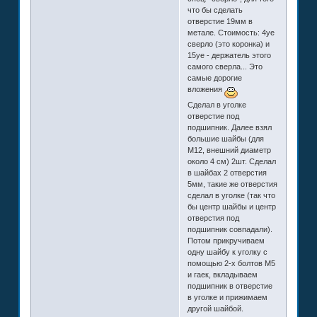
что бы сделать
отверстие 19мм в
метале. Стоимость: 4уе
сверло (это коронка) и
15уе - держатель этого
самого сверла... Это
самые дорогие
вложения
Сделал в уголке
отверстие под
подшипник. Далее взял
большие шайбы (для
М12, внешний диаметр
около 4 см) 2шт. Сделал
в шайбах 2 отверстия
5мм, такие же отверстия
сделал в уголке (так что
бы центр шайбы и центр
отверстия под
подшипник совпадали).
Потом прикручиваем
одну шайбу к уголку с
помощью 2-х болтов М5
и гаек, вкладываем
подшипник в отверстие
в уголке и прижимаем
другой шайбой.