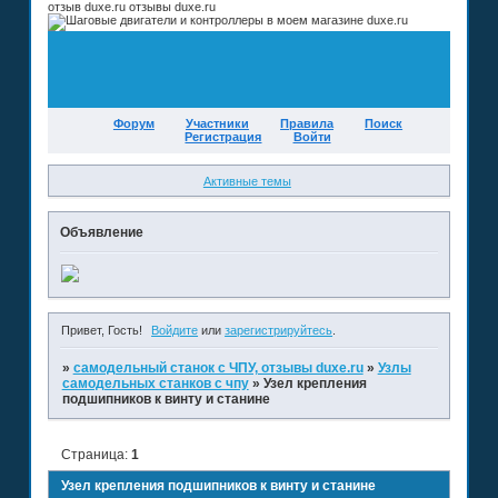
отзыв duxe.ru отзывы duxe.ru
Форум
Участники
Правила
Поиск
Регистрация
Войти
Активные темы
Объявление
Привет, Гость!
Войдите
или
зарегистрируйтесь
.
»
самодельный станок с ЧПУ, отзывы duxe.ru
»
Узлы
самодельных станков с чпу
»
Узел крепления
подшипников к винту и станине
Страница:
1
Узел крепления подшипников к винту и станине