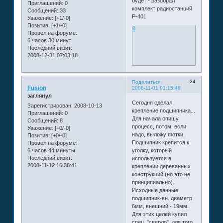
будет - разобрал
Приглашений:
0
комплект радиостанций
Сообщений:
33
Р-401
Уважение:
[+1/-0]
Позитив:
[+1/-0]
0
Провел на форуме:
6 часов 30 минут
Последний визит:
2008-12-31 07:03:18
24
Поделиться
Fusion
2008-11-01 01:15:48
заглянул
Сегодня сделал
Зарегистрирован
: 2008-10-13
крепление подшипника...
Приглашений:
0
Для начала опишу
Сообщений:
8
процесс, потом, если
Уважение:
[+0/-0]
надо, выложу фотки.
Позитив:
[+0/-0]
Подшипник крепится к
Провел на форуме:
6 часов 44 минуты
уголку, который
Последний визит:
используется в
2008-11-12 16:38:41
креплении деревянных
конструкций (но это не
принципиально).
Исходные данные:
подшипник-вн. диаметр
6мм, внешний - 19мм.
Для этих целей купил
спец. "сверло", для того