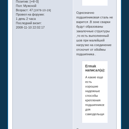
Позитив:
[+4/-0]
Пол:
Мужской
Возраст:
47
[1978-10-19]
Однозначно
Провел на форуме:
подшипниковая сталь не
1 день 2 часа
варится .В зоне сварки
Последний визит:
будут образованы
2008-11-10 22:02:17
закалочные структуры
,то есть выполненный
шов при малейшей
нагрузке на соединение
отскочит от обоймы
подшипника .
Ermak
написал(а):
А какие еще
есть
хорошие
надежные
способы
крепления
подшипников
для
самодельщиков?