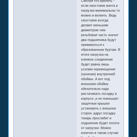
Смотря что крепить -
если хвостовик винта и
нагрузки минимальны то
можно и вклеить .Ведь
хвостовик всегда
делают меньшим
диаметром чем
резьбовая часть значит
два подшипника будут
прижиматься к
образованным буртам .В
итоге нагрузка на
клеевое соединение
будет равна лишь
усилию перемещения
(качения) внутренней
обоймы .А вот под
внешнюю обойму
обязательно надо
растачивать посадку в
корпусе ,и не помешает
защитные крышки
установить с внешних
сторон ,вдруг посадку
токарь прослабит и
подшипник будет ползти
от нагрузки .Можно
конечно в таком случае