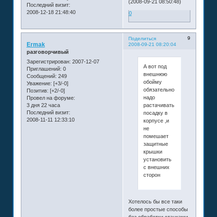
(2008-09-21 08:50:48)
Последний визит:
2008-12-18 21:48:40
0
9
Поделиться
Ermak
2008-09-21 08:20:04
разговорчивый
Зарегистрирован
: 2007-12-07
А вот под
Приглашений:
0
внешнюю
Сообщений:
249
обойму
Уважение:
[+3/-0]
обязательно
Позитив:
[+2/-0]
надо
Провел на форуме:
3 дня 22 часа
растачивать
Последний визит:
посадку в
2008-11-11 12:33:10
корпусе ,и
не
помешает
защитные
крышки
установить
с внешних
сторон
Хотелось бы все таки
более простые способы
без обработки станками