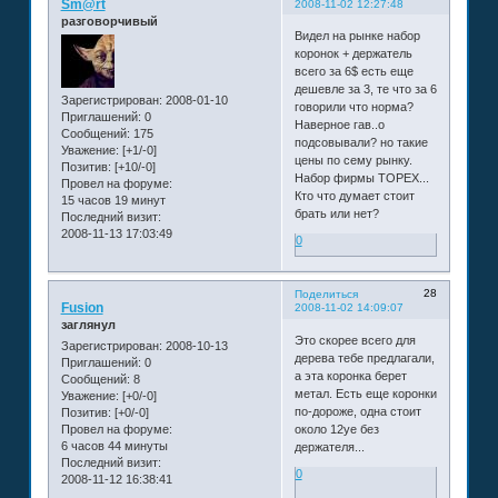
Sm@rt
2008-11-02 12:27:48
разговорчивый
Видел на рынке набор
коронок + держатель
всего за 6$ есть еще
дешевле за 3, те что за 6
Зарегистрирован
: 2008-01-10
говорили что норма?
Приглашений:
0
Наверное гав..о
Сообщений:
175
подсовывали? но такие
Уважение:
[+1/-0]
цены по сему рынку.
Позитив:
[+10/-0]
Набор фирмы ТОРЕХ...
Провел на форуме:
Кто что думает стоит
15 часов 19 минут
брать или нет?
Последний визит:
2008-11-13 17:03:49
0
28
Поделиться
Fusion
2008-11-02 14:09:07
заглянул
Это скорее всего для
Зарегистрирован
: 2008-10-13
дерева тебе предлагали,
Приглашений:
0
а эта коронка берет
Сообщений:
8
метал. Есть еще коронки
Уважение:
[+0/-0]
по-дороже, одна стоит
Позитив:
[+0/-0]
около 12уе без
Провел на форуме:
6 часов 44 минуты
держателя...
Последний визит:
0
2008-11-12 16:38:41