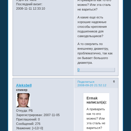
А приварить как то его
Последний визит:
можно? Или эта сталь
2008-11-11 12:33:10
не вариться?
А какие еще есть
хорошие надежные
способы крепления
подшипников для
самодельщиков?
А то сверлить по
внешнему диаметру,
проблематично, так как
он бывает большого
диаметра.
0
6
Поделиться
Aleksbell
2008-09-20 21:52:12
спикер
Ermak
написал(а):
А приварить
Откуда:
РБ
как то его
Зарегистрирован
: 2007-11-05
можно? Или
Приглашений:
0
эта сталь не
Сообщений:
276
вариться?
Уважение:
[+12/-0]