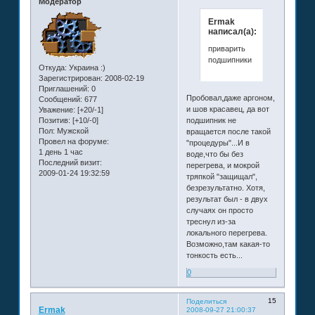
Модератор
Ermak
написал(а):
приварить
подшипники
Откуда:
Украина :)
Зарегистрирован
: 2008-02-19
Приглашений:
0
Пробовал,даже аргоном,
Сообщений:
677
и шов красавец, да вот
Уважение:
[+20/-1]
Позитив:
[+10/-0]
подшипник не
Пол:
Мужской
вращается после такой
Провел на форуме:
"процедуры"...И в
1 день 1 час
воде,что бы без
Последний визит:
перегрева, и мокрой
2009-01-24 19:32:59
тряпкой "защищал",
безрезультатно. Хотя,
результат был - в двух
случаях он просто
треснул из-за
локального перегрева.
Возможно,там какая-то
тонкость есть...
0
15
Поделиться
Ermak
2008-09-27 21:00:37