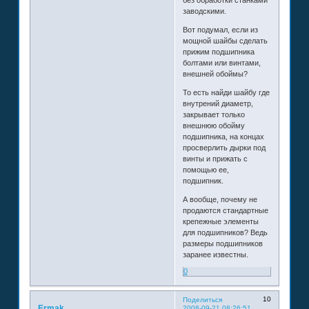
заводскими.
Вот подумал, если из
мощной шайбы сделать
прижим подшипника
болтами или винтами,
внешней обоймы?
То есть найди шайбу где
внутрений диаметр,
закрывает только
внешнюю обойму
подшипника, на концах
просверлить дырки под
винты и прижать с
помощью ее,
подшипник.
А вообще, почему не
продаются стандартные
крепежные элементы
для подшипников? Ведь
размеры подшипников
заранее известны.
0
10
Поделиться
Ermak
2008-09-21 08:26:51