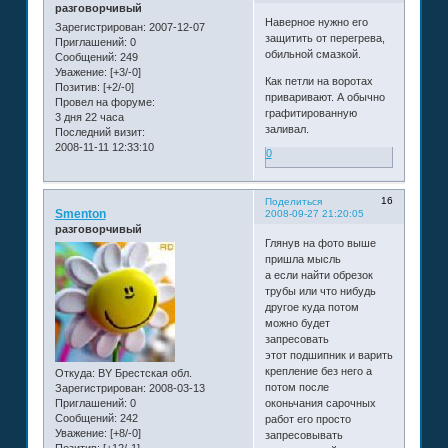
разговорчивый
Наверное нужно его
Зарегистрирован
: 2007-12-07
защитить от перегрева,
Приглашений:
0
обильной смазкой.
Сообщений:
249
Уважение:
[+3/-0]
Как петли на воротах
Позитив:
[+2/-0]
приваривают. А обычно
Провел на форуме:
графитированную
3 дня 22 часа
заливал.
Последний визит:
2008-11-11 12:33:10
0
16
Поделиться
Smenton
2008-09-27 21:20:05
разговорчивый
Глянув на фото выше
пришла мысль
а если найти обрезок
трубы или что нибудь
другое куда потом
можно будет
запресовать
этот подшипник и варить
крепление без него а
Откуда:
BY Брестская обл.
потом после
Зарегистрирован
: 2008-03-13
Приглашений:
0
оконьчания сарочных
Сообщений:
242
работ его просто
Уважение:
[+8/-0]
запресовывать
Позитив:
[+12/-1]