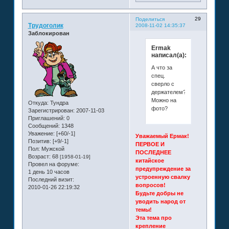
29
Поделиться
Трудоголик
2008-11-02 14:35:37
Заблокирован
Ermak
написал(а):
А что за
спец.
сверло с
держателем?
Можно на
Откуда:
Тундра
фото?
Зарегистрирован
: 2007-11-03
Приглашений:
0
Сообщений:
1348
Уважение:
[+60/-1]
Уважаемый Ермак!
Позитив:
[+9/-1]
ПЕРВОЕ И
Пол:
Мужской
ПОСЛЕДНЕЕ
Возраст:
68
[1958-01-19]
китайское
Провел на форуме:
предупреждение за
1 день 10 часов
устроенную свалку
Последний визит:
вопросов!
2010-01-26 22:19:32
Будьте добры не
уводить народ от
темы!
Эта тема про
крепление