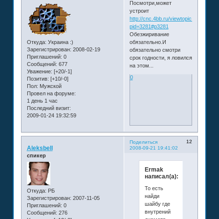
Посмотри,может
устроит
http://cnc.4bb.ru/viewtopic.php?
pid=3281#p3281
Обезжиривание
Откуда:
Украина :)
обязательно.И
Зарегистрирован
: 2008-02-19
обязательно смотри
Приглашений:
0
срок годности, я ловился
Сообщений:
677
на этом...
Уважение:
[+20/-1]
0
Позитив:
[+10/-0]
Пол:
Мужской
Провел на форуме:
1 день 1 час
Последний визит:
2009-01-24 19:32:59
12
Поделиться
Aleksbell
2008-09-21 19:41:02
спикер
Ermak
написал(а):
То есть
Откуда:
РБ
найди
Зарегистрирован
: 2007-11-05
шайбу где
Приглашений:
0
внутрений
Сообщений:
276