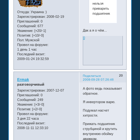
нельзя
приварить
Откуда:
Украина :)
подшипник
Зарегистрирован
: 2008-02-19
Приглашений:
0
Сообщений:
677
Дак а я о чём...
Уважение:
[+20/-1]
Позитив:
[+10/-0]
0
Пол:
Мужской
Провел на форуме:
1 день 1 час
Последний визит:
2009-01-24 19:32:59
20
Поделиться
Ermak
2008-09-28 07:26:46
разговорчивый
А фото ведь показывает
Зарегистрирован
: 2007-12-07
обратное.
Приглашений:
0
Сообщений:
249
Я инвертором варю.
Уважение:
[+3/-0]
Позитив:
[+2/-0]
Подумал насчет
Провел на форуме:
хитрости.
3 дня 22 часа
Последний визит:
Прижать подшипник
2008-11-11 12:33:10
струбциной и крутить
внутренюю обойму
движком.