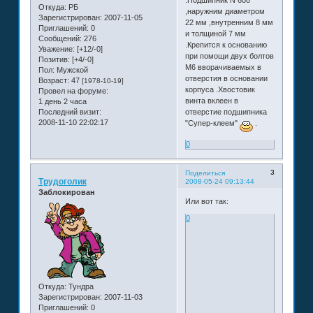
Откуда:
РБ
,наружним диаметром
Зарегистрирован
: 2007-11-05
22 мм ,внутренним 8 мм
Приглашений:
0
и толщиной 7 мм
Сообщений:
276
.Крепится к основанию
Уважение:
[+12/-0]
при помощи двух болтов
Позитив:
[+4/-0]
М6 вворачиваемых в
Пол:
Мужской
отверстия в основании
Возраст:
47
[1978-10-19]
корпуса .Хвостовик
Провел на форуме:
винта вклеен в
1 день 2 часа
Последний визит:
отверстие подшипника
2008-11-10 22:02:17
"Супер-клеем"
.
0
3
Поделиться
Трудоголик
2008-05-24 09:13:44
Заблокирован
Или вот так:
0
Откуда:
Тундра
Зарегистрирован
: 2007-11-03
Приглашений:
0