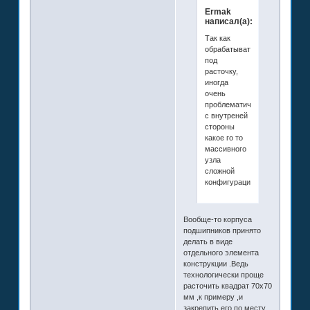
Ermak
написал(а):
Так как
обрабатывать
под
расточку,
иногда
очень
проблематично
с внутреней
стороны
какое го то
массивного
узла
сложной
конфигурации.
Вообще-то корпуса
подшипников принято
делать в виде
отдельного элемента
конструкции .Ведь
технологически проще
расточить квадрат 70х70
мм ,к примеру ,и
закрепить его по месту