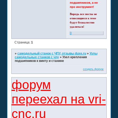
подшипников, а не
про инструмент!
Впредь все посты не
относящиеся к теме
будут безжалостно
удаляться!
0
Страница:
1
»
самодельный станок с ЧПУ, отзывы duxe.ru
»
Узлы
самодельных станков с чпу
»
Узел крепления
подшипников к винту и станине
создать форум
форум
переехал на vri-
cnc.ru