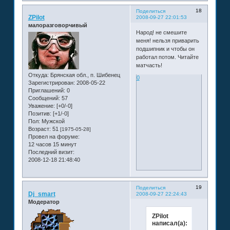
18
Поделиться
ZPilot
2008-09-27 22:01:53
малоразговорчивый
Народ! не смешите
меня! нельзя приварить
подшипник и чтобы он
работал потом. Читайте
матчасть!
Откуда:
Брянская обл., п. Шибенец
0
Зарегистрирован
: 2008-05-22
Приглашений:
0
Сообщений:
57
Уважение:
[+0/-0]
Позитив:
[+1/-0]
Пол:
Мужской
Возраст:
51
[1975-05-28]
Провел на форуме:
12 часов 15 минут
Последний визит:
2008-12-18 21:48:40
19
Поделиться
Dj_smart
2008-09-27 22:24:43
Модератор
ZPilot
написал(а):