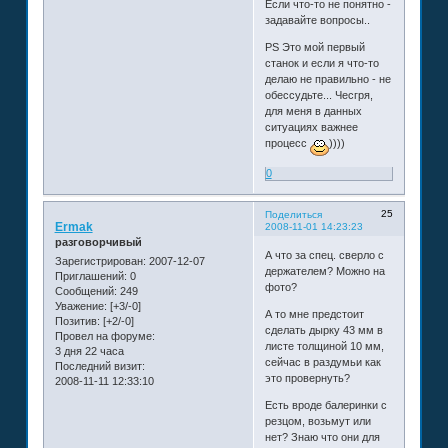
Если что-то не понятно -
задавайте вопросы..
PS Это мой первый
станок и если я что-то
делаю не правильно - не
обессудьте... Чесгря,
для меня в данных
ситуациях важнее
процесс
))))
0
25
Поделиться
Ermak
2008-11-01 14:23:23
разговорчивый
А что за спец. сверло с
Зарегистрирован
: 2007-12-07
держателем? Можно на
Приглашений:
0
фото?
Сообщений:
249
Уважение:
[+3/-0]
А то мне предстоит
Позитив:
[+2/-0]
сделать дырку 43 мм в
Провел на форуме:
листе толщиной 10 мм,
3 дня 22 часа
сейчас в раздумьи как
Последний визит:
это провернуть?
2008-11-11 12:33:10
Есть вроде балеринки с
резцом, возьмут или
нет? Знаю что они для