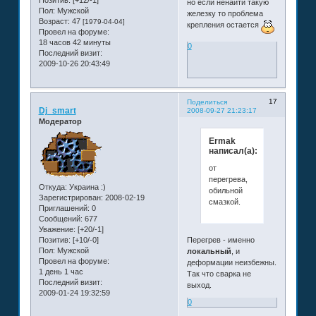
но если ненайти такую
Пол:
Мужской
железку то проблема
Возраст:
47
[1979-04-04]
крепления остается
Провел на форуме:
18 часов 42 минуты
0
Последний визит:
2009-10-26 20:43:49
17
Поделиться
Dj_smart
2008-09-27 21:23:17
Модератор
Ermak
написал(а):
от
перегрева,
Откуда:
Украина :)
обильной
Зарегистрирован
: 2008-02-19
смазкой.
Приглашений:
0
Сообщений:
677
Уважение:
[+20/-1]
Позитив:
[+10/-0]
Перегрев - именно
Пол:
Мужской
локальный
, и
Провел на форуме:
деформации неизбежны.
1 день 1 час
Так что сварка не
Последний визит:
выход.
2009-01-24 19:32:59
0