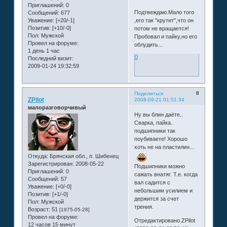
Приглашений:
0
Подтвеждаю.Мало того
Сообщений:
677
,его так "крутит",что он
Уважение:
[+20/-1]
Позитив:
[+10/-0]
потом не вращается!
Пол:
Мужской
Пробовал и пайку,но его
Провел на форуме:
облудить...
1 день 1 час
0
Последний визит:
2009-01-24 19:32:59
8
Поделиться
ZPilot
2008-09-21 01:51:34
малоразговорчивый
Ну вы блин даёте..
Сварка, пайка..
подшипники так
поубиваете! Хорошо
хоть не на пластилин...
Откуда:
Брянская обл., п. Шибенец
Зарегистрирован
: 2008-05-22
Подшипники можно
Приглашений:
0
сажать внатяг. Т.е. когда
Сообщений:
57
вал садится с
Уважение:
[+0/-0]
небольшим усилием и
Позитив:
[+1/-0]
держится за счет
Пол:
Мужской
трения.
Возраст:
51
[1975-05-28]
Провел на форуме:
Отредактировано ZPilot
12 часов 15 минут