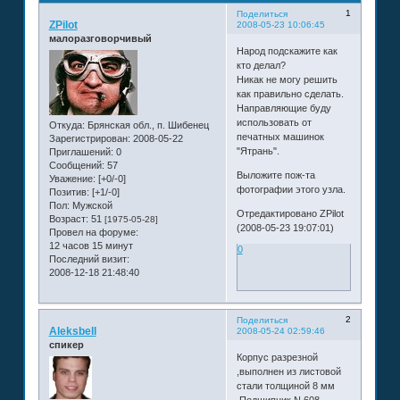
1
Поделиться
ZPilot
2008-05-23 10:06:45
малоразговорчивый
Народ подскажите как
кто делал?
Никак не могу решить
как правильно сделать.
Направляющие буду
использовать от
Откуда:
Брянская обл., п. Шибенец
печатных машинок
Зарегистрирован
: 2008-05-22
"Ятрань".
Приглашений:
0
Сообщений:
57
Выложите пож-та
Уважение:
[+0/-0]
фотографии этого узла.
Позитив:
[+1/-0]
Пол:
Мужской
Отредактировано ZPilot
Возраст:
51
[1975-05-28]
(2008-05-23 19:07:01)
Провел на форуме:
12 часов 15 минут
0
Последний визит:
2008-12-18 21:48:40
2
Поделиться
Aleksbell
2008-05-24 02:59:46
спикер
Корпус разрезной
,выполнен из листовой
стали толщиной 8 мм
.Подшипник N 608