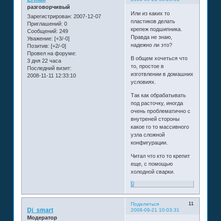
разговорчивый
Или из каких то
Зарегистрирован
: 2007-12-07
пластиков делать
Приглашений:
0
крепеж подшипника.
Сообщений:
249
Правда не знаю,
Уважение:
[+3/-0]
надежно ли это?
Позитив:
[+2/-0]
Провел на форуме:
В общем хочеться что
3 дня 22 часа
то, простое в
Последний визит:
изготвлении в домашних
2008-11-11 12:33:10
условиях.
Так как обрабатывать
под расточку, иногда
очень проблематично с
внутреней стороны
какое го то массивного
узла сложной
конфигурации.
Читал что кто то крепит
еще, с помощью
холодной сварки.
0
11
Поделиться
Dj_smart
2008-09-21 10:03:31
Модератор