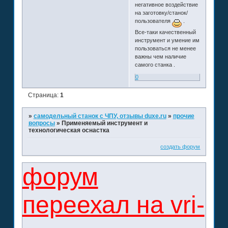
негативное воздействие
на заготовку/станок/
пользователя
.
Все-таки качественный
инструмент и умение им
пользоваться не менее
важны чем наличие
самого станка .
0
Страница:
1
»
самодельный станок с ЧПУ, отзывы duxe.ru
»
прочие
вопросы
»
Применяемый инструмент и
технологическая оснастка
создать форум
форум
переехал на vri-