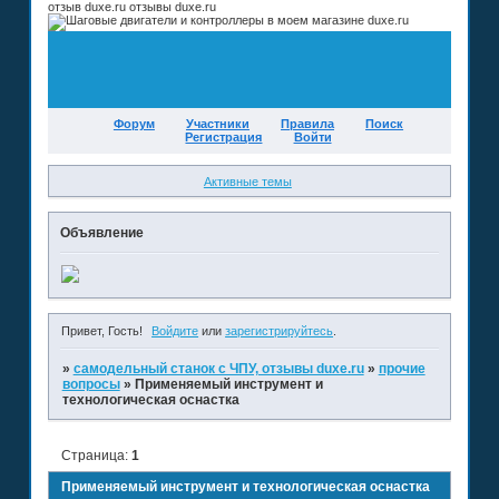
отзыв duxe.ru отзывы duxe.ru
Форум
Участники
Правила
Поиск
Регистрация
Войти
Активные темы
Объявление
Привет, Гость!
Войдите
или
зарегистрируйтесь
.
»
самодельный станок с ЧПУ, отзывы duxe.ru
»
прочие
вопросы
»
Применяемый инструмент и
технологическая оснастка
Страница:
1
Применяемый инструмент и технологическая оснастка