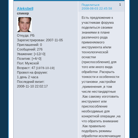
1
Поделиться
Aleksbell
2008-08-03 22:45:58
спикер
Есть предложение к
участникам форума
поделиться своими
знаниями в плане
Откуда:
РБ
различного рода
Зарегистрирован
: 2007-11-05
применяемого
Приглашений:
0
инструмента и/или
Сообщений:
276
технологической
Уважение:
[+12/-0]
оснастки
Позитив:
[+4/-0]
(приспособления) для
Пол:
Мужской
того или иного вида
Возраст:
47
[1978-10-19]
обработки .Раскрыть
Провел на форуме:
тонкости и особенности
1 день 2 часа
Последний визит:
установки ,настройки
2008-11-10 22:02:17
,применения ,в том
числе нестандартные
.Как самому изготовить
инструмент или
приспособление
необходимые для
конкретной операции ,на
что обратить внимание
.Как правильно
подобрать режимы
обработки исключающие