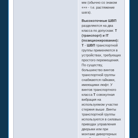
мм (обычно со знаком
«+» - т.е. растяжение
шага).
Высокоточные ШВП
разделяются на два
класса по допускам:
T
(транспорт) и IT
(позиционирование):
T
-
ШВП
транспортной
группы применяются в
устройствах, требующих
простого перемещения.
По существу,
большинство винтов
транспортной группы
снабжаются гайками,
имеющими люфт. У
винтов транспортного
класса
Т
совокупная
вибрация на
используемом участке
стержня выше .Винты
транспортной группы
используются в силовых
приводах управления
дверьми или при
монтаже дивертерных