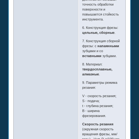
точность обработки
поверхности и
повышается стойкость
инструмента.
6. Конструкция фрезы:
цельные, сборные
.
7. Конструкция сборной
фрезы: с
напаянными
зубцами и со
вставными
зубцами.
8. Материал:
твердосплавные,
алмазные
.
9. Параметры режима
резания:
V - скорость резания;
S - подача;
t - глубина резания;
B - ширина
фрезерования.
Скорость резания
(окружная скорость
вращения фрезы, мм/