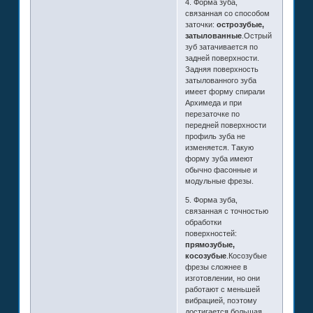
4. Форма зуба,
связанная со способом
заточки:
острозубые,
затылованные
.Острый
зуб затачивается по
задней поверхности.
Задняя поверхность
затылованного зуба
имеет форму спирали
Архимеда и при
перезаточке по
передней поверхности
профиль зуба не
изменяется. Такую
форму зуба имеют
обычно фасонные и
модульные фрезы.
5. Форма зуба,
связанная с точностью
обработки
поверхностей:
прямозубые,
косозубые
.Косозубые
фрезы сложнее в
изготовлении, но они
работают с меньшей
вибрацией, поэтому
достигается большая