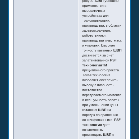
ресурс .
ШВП
успешно
применяются в
высокоточных
устройствах для
транспортировки,
производства, в области
здравоохранения,
робототехники,
производства пластмасс
и упаковки. Высокая
точность катанных
ШВП
достигается за счет
запатентованной
PSF
технологииТМ
прецизионного проката.
Такая технология
позволяет обеспечить
высокую плавность,
постоянство
передаваемого момента
и бесшумность работы
при уменьшении цены
катанных
ШВП
на
порядок по сравнению
со шлифованными.
PSF
технология
дает
возможность
производить
ШВП
с