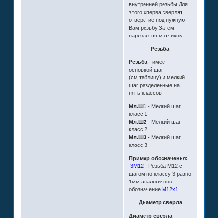
внутренней резьбы.Для
этого сперва сверлят
отверстие под нужную
Вам резьбу.Затем
нарезается метчиком
Резьба
Резьба
- имеет
основной шаг
(см.таблицу) и мелкий
шаг разделенные на
пять классов
Мл.Ш1
- Мелкий шаг
класс 1
Мл.Ш2
- Мелкий шаг
класс 2
Мл.Ш3
- Мелкий шаг
класс 3
Пример обозначения:
3М12
- Резьба М12 с
шагом по классу 3 равно
1мм аналогичное
обозначение
М12х1
Диаметр сверла
Диаметр сверла
-