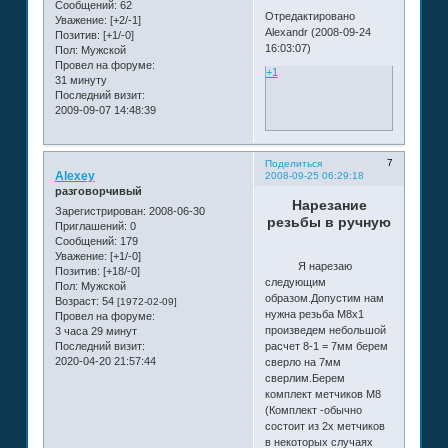
Сообщений:
62
Отредактировано
Уважение:
[+2/-1]
Alexandr (2008-09-24
Позитив:
[+1/-0]
16:03:07)
Пол:
Мужской
Провел на форуме:
+1
31 минуту
Последний визит:
2009-09-07 14:48:39
7
Поделиться
Alexey
2008-09-25 06:29:18
разговорчивый
Нарезание
Зарегистрирован
: 2008-06-30
резьбы в ручную
Приглашений:
0
Сообщений:
179
Уважение:
[+1/-0]
Я нарезаю
Позитив:
[+18/-0]
следующим
Пол:
Мужской
образом.Допустим нам
Возраст:
54
[1972-02-09]
нужна резьба М8х1
Провел на форуме:
произведем небольшой
3 часа 29 минут
Последний визит:
расчет 8-1 = 7мм берем
2020-04-20 21:57:44
сверло на 7мм
сверлим.Берем
комплект метчиков М8
(Комплект -обычно
состоит из 2х метчиков
в некоторых случаях