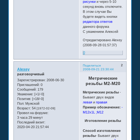
рисунки
и через 5-10
секунд вновь отключите.
В этом случае Вы
будете видеть кнопки
редактора ответов
данного форума
С уважением Алексей
Отредактировано Alexey
(2008-09-28 01:57:37)
0
2
Поделиться
Alexey
2008-09-21 23:30:44
разговорчивый
Метрические
Зарегистрирован
: 2008-06-30
резьбы М2-М20
Приглашений:
0
Сообщений:
179
Метрические резьбы
-
Уважение:
[+1/-0]
Бывают двух видов
Позитив:
[+18/-0]
левая
и
правая
Пол:
Мужской
Пример обозначение:
-
Возраст:
54
[1972-02-09]
M12x1L ;M12
Провел на форуме:
3 часа 29 минут
Иготовление резьбы
Последний визит:
2020-04-20 21:57:44
Способ изготовление
резьбы
- Бывают двух