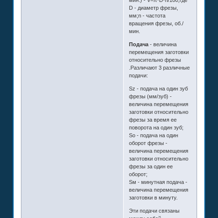
мин.) - V=π·D·n/100,где
D - диаметр фрезы,
мм;n - частота
вращения фрезы, об./
мин.
Подача
- величина
перемещения заготовки
относительно фрезы
.Различают 3 различные
подачи:
Sz - подача на один зуб
фрезы (мм/зуб) -
величина перемещения
заготовки относительно
фрезы за время ее
поворота на один зуб;
Sо - подача на один
оборот фрезы -
величина перемещения
заготовки относительно
фрезы за один ее
оборот;
Sм - минутная подача -
величина перемещения
заготовки в минуту.
Эти подачи связаны