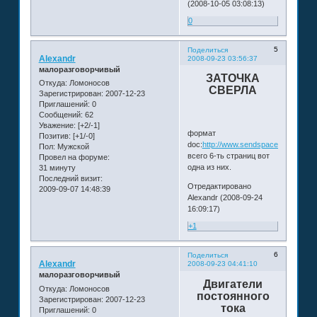
(2008-10-05 03:08:13)
0
5
Поделиться
Alexandr
2008-09-23 03:56:37
малоразговорчивый
ЗАТОЧКА
Откуда:
Ломоносов
СВЕРЛА
Зарегистрирован
: 2007-12-23
Приглашений:
0
Сообщений:
62
Уважение:
[+2/-1]
формат
Позитив:
[+1/-0]
doc:
http://www.sendspace.com/file/m
Пол:
Мужской
всего 6-ть страниц вот
Провел на форуме:
одна из них.
31 минуту
Последний визит:
Отредактировано
2009-09-07 14:48:39
Alexandr (2008-09-24
16:09:17)
+1
6
Поделиться
Alexandr
2008-09-23 04:41:10
малоразговорчивый
Двигатели
Откуда:
Ломоносов
постоянного
Зарегистрирован
: 2007-12-23
тока
Приглашений:
0