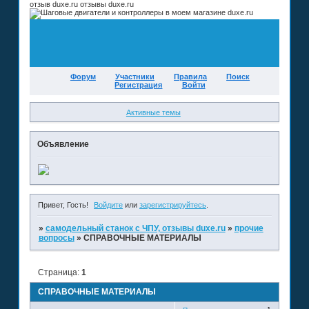
отзыв duxe.ru отзывы duxe.ru
Форум
Участники
Правила
Поиск
Регистрация
Войти
Активные темы
Объявление
Привет, Гость!
Войдите
или
зарегистрируйтесь
.
»
самодельный станок с ЧПУ, отзывы duxe.ru
»
прочие
вопросы
»
СПРАВОЧНЫЕ МАТЕРИАЛЫ
Страница:
1
СПРАВОЧНЫЕ МАТЕРИАЛЫ