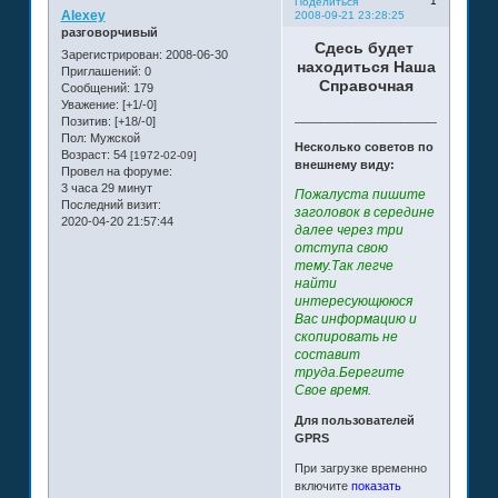
1
Поделиться
Alexey
2008-09-21 23:28:25
разговорчивый
Сдесь будет
Зарегистрирован
: 2008-06-30
находиться Наша
Приглашений:
0
Справочная
Сообщений:
179
Уважение:
[+1/-0]
______________________________
Позитив:
[+18/-0]
Пол:
Мужской
Несколько советов по
Возраст:
54
[1972-02-09]
внешнему виду:
Провел на форуме:
3 часа 29 минут
Пожалуста пишите
Последний визит:
заголовок в середине
2020-04-20 21:57:44
далее через три
отступа свою
тему.Так легче
найти
интересующююся
Вас информацию и
скопировать не
составит
труда.Берегите
Свое время.
Для пользователей
GPRS
При загрузке временно
включите
показать