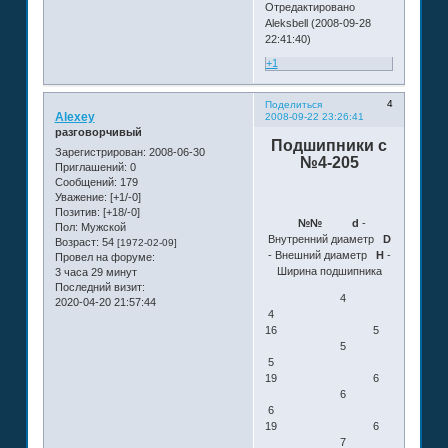
Отредактировано
Aleksbell (2008-09-28
22:41:40)
+1
4
Поделиться
Alexey
2008-09-22 23:26:41
разговорчивый
Подшипники с
Зарегистрирован
: 2008-06-30
№4-205
Приглашений:
0
Сообщений:
179
Уважение:
[+1/-0]
Позитив:
[+18/-0]
№№
d
-
Пол:
Мужской
Внутренний диаметр
D
Возраст:
54
[1972-02-09]
- Внешний диаметр
H
-
Провел на форуме:
Ширина подшипника
3 часа 29 минут
Последний визит:
4
2020-04-20 21:57:44
4
16 5
5
5
19 6
6
6
19 6
7