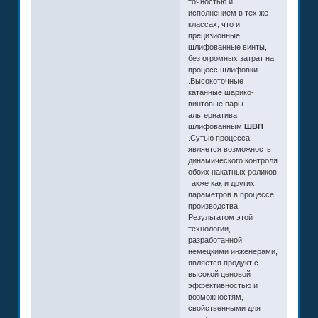
точностью и
исполнением в тех же
классах, что и
прецизионные
шлифованные винты,
без огромных затрат на
процесс шлифовки
.Высокоточные
катанные шарико-
винтовые пары –
альтернатива
шлифованным
ШВП
.Сутью процесса
является возможность
динамического контроля
обоих накатных роликов
также как и других
параметров в процессе
производства.
Результатом этой
технологии,
разработанной
немецкими инженерами,
является продукт с
высокой ценовой
эффективностью и
возможностям,
свойственными для