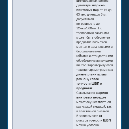
шлифованных винтов.
Диаметры
шарико-
винтовых пар
от 16 до
63 мм, длина до 3 м,
допустимая
погрешность до
12мкм/300мм. По
требованию заказчика
может быть обеспечен
преднатяг, возможен
монтаж с фланцевыми и
бесфланцевыми
гайками и стандартными
обработанными концами
винтов.Характеризуются
такими параметрами как
диаметр винта, шаг
резьбы, класс
точности ШВП и
преднатяг
.
Смазывание
шарико-
винтовых передач
может осуществляться
как жидкой смазкой, так
и пластичной смазкой .
В зависимости от
классов точности
ШВП
можно условно