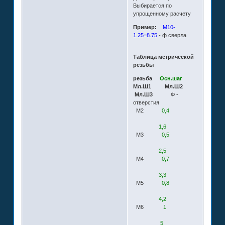
Выбирается по
упрощенному расчету
Пример:
М10-
1.25=8.75
- ф сверла
Таблица метрической
резьбы
резьба
Осн.шаг
Мл.Ш1 Мл.Ш2
Мл.Ш3
Ф -
отверстия
М2
0,4
1,6
М3
0,5
2,5
М4
0,7
3,3
М5
0,8
4,2
М6
1
5