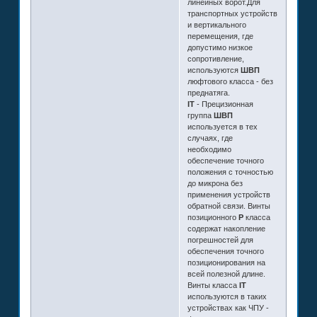
линейных ворот.Для
транспортных устройств
и вертикального
перемещения, где
допустимо низкое
сопротивление,
используются
ШВП
люфтового класса - без
преднатяга.
IT
- Прецизионная
группа
ШВП
используется в тех
случаях, где
необходимо
обеспечение точного
положения с точностью
до микрона без
применения устройств
обратной связи. Винты
позиционного
P
класса
содержат накопление
погрешностей для
обеспечения точного
позиционирования на
всей полезной длине.
Винты класса
IT
используются в таких
устройствах как ЧПУ -