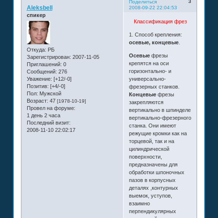
3
Поделиться
Aleksbell
2008-09-22 22:04:53
спикер
Классификация фрез
1. Способ крепления:
осевые, концевые
.
Откуда:
РБ
Осевые
фрезы
Зарегистрирован
: 2007-11-05
крепятся на оси
Приглашений:
0
горизонтально- и
Сообщений:
276
Уважение:
[+12/-0]
универсально-
Позитив:
[+4/-0]
фрезерных станков.
Пол:
Мужской
Концевые
фрезы
Возраст:
47
[1978-10-19]
закрепляются
Провел на форуме:
вертикально в шпинделе
1 день 2 часа
вертикально-фрезерного
Последний визит:
станка. Они имеют
2008-11-10 22:02:17
режущие кромки как на
торцевой, так и на
цилиндрической
поверхности,
предназначены для
обработки шпоночных
пазов в корпусных
деталях ,контурных
выемок, уступов,
взаимно
перпендикулярных