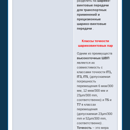
разделить на
шарико-
винтовые передачи
для транспортных
применений и
прецизионные
шарико-винтовые
передачи
.
Классы точности
шариковинтовых пар
Одним из преимуществ
высокоточных ШВП
является их
совместимость с
классами точности
IT1,
IT3, IT5
, (допускаемая
погрешность
перемещения 6 мкм/300
мм, 12 мкм/300 мм и
23µm/300 mm,
соответственно) и
T5
и
T7
в классах
перемещения
(допускаемая 23µm/300
mm и 52µm/300 mm,
соответственно) .
Точность
– это мера