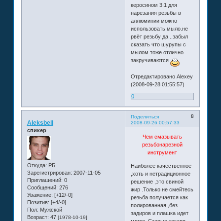
керосином 3:1 для
нарезания резьбы в
аллюминии можно
использовать мыло.не
рвёт резьбу да ..забыл
сказать что шурупы с
мылом тоже отлично
закручиваются
Отредактировано Alexey
(2008-09-28 01:55:57)
0
8
Поделиться
Aleksbell
2008-09-26 00:57:33
спикер
Чем смазывать
резьбонарезной
инструмент
Откуда:
РБ
Наиболее качественное
Зарегистрирован
: 2007-11-05
,хоть и нетрадиционное
Приглашений:
0
решение ,это свиной
Сообщений:
276
жир .Только не смейтесь
Уважение:
[+12/-0]
резьба получается как
Позитив:
[+4/-0]
полированная ,без
Пол:
Мужской
задиров и плашка идет
Возраст:
47
[1978-10-19]