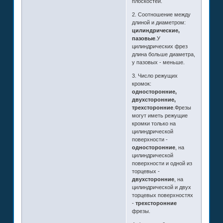
плоскостей.
2. Соотношение между
длиной и диаметром:
цилиндрические,
пазовые
.У
цилиндрических фрез
длина больше диаметра,
у пазовых - меньше.
3. Число режущих
кромок:
односторонние,
двухсторонние,
трехсторонние
.Фрезы
могут иметь режущие
кромки только на
цилиндрической
поверхности -
односторонние
, на
цилиндрической
поверхности и одной из
торцевых -
двухсторонние
, на
цилиндрической и двух
торцевых поверхностях
-
трехсторонние
фрезы.