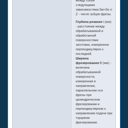
между собой
следующими
зависимостями:Sм=Sо·n=Sz·Z·n,гд
Z - число зубцов фрезы.
Глубина резания
t (мм)
- расстояние между
обрабатываемой и
обработанной
поверхностями
заготовки, измеренное
перпендикулярно к
последней.
Ширина
фрезерования
B (мм) -
величина
обрабатываемой
поверхности,
измеренная в
направлении,
параллельном оси
фрезы при
цилиндрическом
фрезеровании и
перпендикулярном к
направлению подачи при
торцевом
фрезеровании.