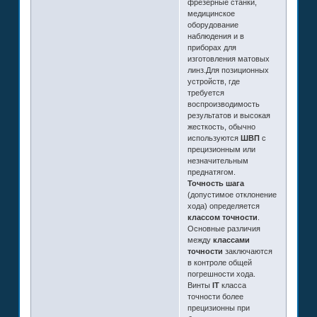
фрезерные станки,
медицинское
оборудование
наблюдения и в
приборах для
изготовления матовых
линз.Для позиционных
устройств, где
требуется
воспроизводимость
результатов и высокая
жесткость, обычно
используются
ШВП
с
прецизионным или
незначительным
преднатягом.
Точность шага
(допустимое отклонение
хода) определяется
классом точности
.
Основные различия
между
классами
точности
заключаются
в контроле общей
погрешности хода.
Винты
IT
класса
точности более
прецизионны при