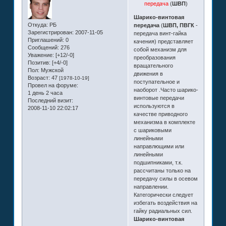
передача
(
ШВП
)
Шарико-винтовая
Откуда:
РБ
передача
(
ШВП, ПВГК
-
Зарегистрирован
: 2007-11-05
передача винт-гайка
Приглашений:
0
качения) представляет
Сообщений:
276
собой механизм для
Уважение:
[+12/-0]
преобразования
Позитив:
[+4/-0]
вращательного
Пол:
Мужской
движения в
Возраст:
47
[1978-10-19]
поступательное и
Провел на форуме:
наоборот .Часто шарико-
1 день 2 часа
винтовые передачи
Последний визит:
используются в
2008-11-10 22:02:17
качестве приводного
механизма в комплекте
с шариковыми
линейными
направлющими или
линейными
подшипниками, т.к.
рассчитаны только на
передачу силы в осевом
направлении.
Категорически следует
избегать воздействия на
гайку радиальных сил.
Шарико-винтовая