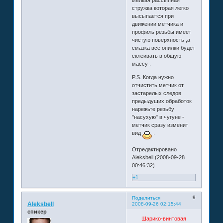
мелкая рассыпная
стружка которая легко
высыпается при
движении метчика и
профиль резьбы имеет
чистую поверхность ,а
смазка все опилки будет
склеивать в общую
массу .
P.S. Когда нужно
отчистить метчик от
застарелых следов
предыдущих обработок
нарежьте резьбу
"насухую" в чугуне -
метчик сразу изменит
вид
.
Отредактировано
Aleksbell (2008-09-28
00:46:32)
+1
9
Поделиться
Aleksbell
2008-09-26 02:15:44
спикер
Шарико-винтовая