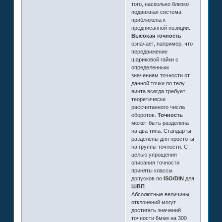
того, насколько близко
подвижная система
приближена к
предписанной позиции.
Высокая точность
означает, например, что
передвижение
шариковой гайки с
определенным
значением точности от
данной точки по телу
винта всегда требует
теоретически
рассчитанного числа
оборотов.
Точность
может быть разделена
на два типа. Стандарты
разделены для простоты
на группы точности. С
целью упрощения
описания точности
приняты классы
допусков по
ISO/DIN
для
ШВП
.
Абсолютные величины
отклонений могут
достигать значений
точности 6мкм на 300