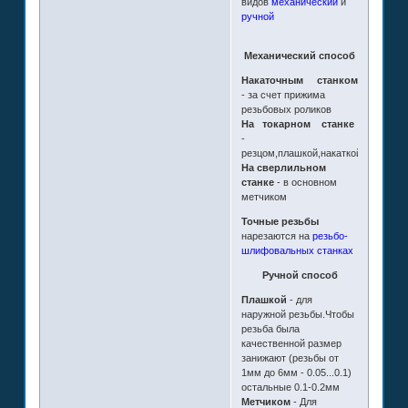
видов
механический
и
ручной
Механический способ
Накаточным станком
- за счет прижима
резьбовых роликов
На токарном станке
-
резцом,плашкой,накаткой,метчиком
На сверлильном
станке
- в основном
метчиком
Точные резьбы
нарезаются на
резьбо-
шлифовальных станках
Ручной способ
Плашкой
- для
наружной резьбы.Чтобы
резьба была
качественной размер
занижают (резьбы от
1мм до 6мм - 0.05...0.1)
остальные 0.1-0.2мм
Метчиком
- Для