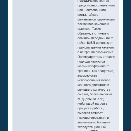
передача
состоит из
прецизионного накатного
или шлифованного
винта, гайки с
механизмом циркуляции
элементов качения и
шариков. Таким
образом, в отличие от
обычной передачи винт-
гайка,
ШВП
использует
принцип трения качения,
а не трения скольжения.
Преимуществами такого
подхода являются
малый коэффициент
трения и, как следствие,
возможность
использования менее
мощного двигателя и
меньшего количества
смазки, более высокий
КПД (свыше 90%),
небольшой нагрев в
процессе работы,
высокая точность
позиционирования, и
значительно больший
эксплуатационный