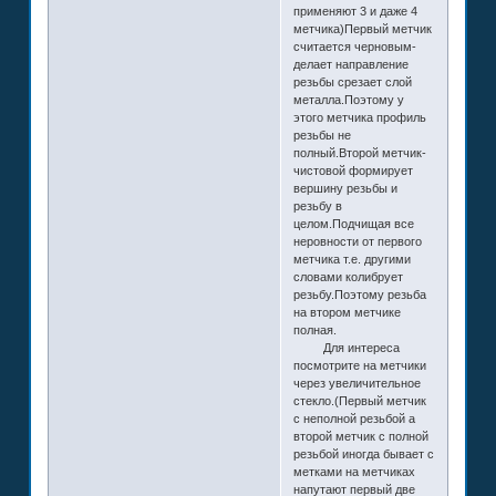
применяют 3 и даже 4
метчика)Первый метчик
считается черновым-
делает направление
резьбы срезает слой
металла.Поэтому у
этого метчика профиль
резьбы не
полный.Второй метчик-
чистовой формирует
вершину резьбы и
резьбу в
целом.Подчищая все
неровности от первого
метчика т.е. другими
словами колибрует
резьбу.Поэтому резьба
на втором метчике
полная.
Для интереса
посмотрите на метчики
через увеличительное
стекло.(Первый метчик
с неполной резьбой а
второй метчик с полной
резьбой иногда бывает с
метками на метчиках
напутают первый две