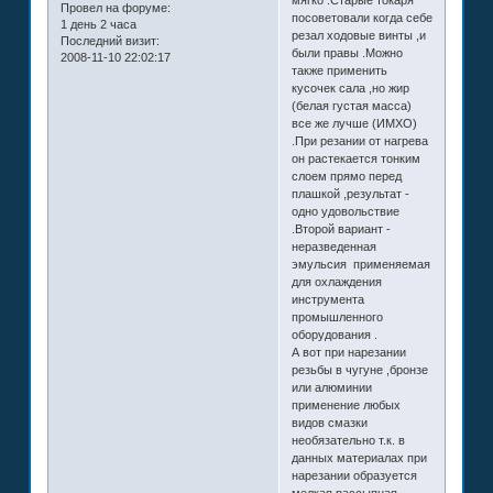
мягко .Старые токаря
Провел на форуме:
посоветовали когда себе
1 день 2 часа
резал ходовые винты ,и
Последний визит:
были правы .Можно
2008-11-10 22:02:17
также применить
кусочек сала ,но жир
(белая густая масса)
все же лучше (ИМХО)
.При резании от нагрева
он растекается тонким
слоем прямо перед
плашкой ,результат -
одно удовольствие
.Второй вариант -
неразведенная
эмульсия применяемая
для охлаждения
инструмента
промышленного
оборудования .
А вот при нарезании
резьбы в чугуне ,бронзе
или алюминии
применение любых
видов смазки
необязательно т.к. в
данных материалах при
нарезании образуется