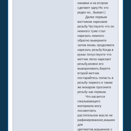
канавки а на втором
сделают одну.Но это
редко но...бывает.)
Далее первым
метчиком нарезаем
резьбу.Чуствуете что он
немного туже стал
нарезать немного
обратно выверните
затем вновь продолжите
нарезать резьбу.Когда в
руках почуствуете что
метчик легко нарезает
резьбу,можно его
выворачивать.Берете
второй метчик
постарайтесь попасть в
резьбу первого и таким
же мокаром прогоните
резьбу как первым.
Что касается
смазывающего
материала могу
посоветовть
растительное масло не
рафинированное,машинное,солидо
для
цветметов,машинное с