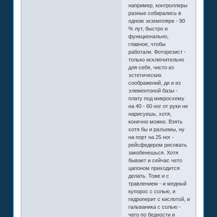
например, контроллеры
разные собирались в
одном экземпляре - 90
% лут, быстро и
функционально,
главное, чтобы
работали. Фоторезист -
только исключительно
для себя, чисто из
эстетических
соображений, ди и из
элементоной базы -
плату под микросхему
на 40 - 60 ног от руки не
нарисуешь, хотя,
конечно можно. Взять
хотя бы и разъемы, ну
на порт на 25 ног -
рейсфедером рисовать
закобенешься. Хотя
бывает и сейчас чето
цапоном приходится
делать. Тоже и с
травлением - и медный
купорос с солью, и
гидроперит с кислотой, и
гальваника с солью -
чего по бедности и