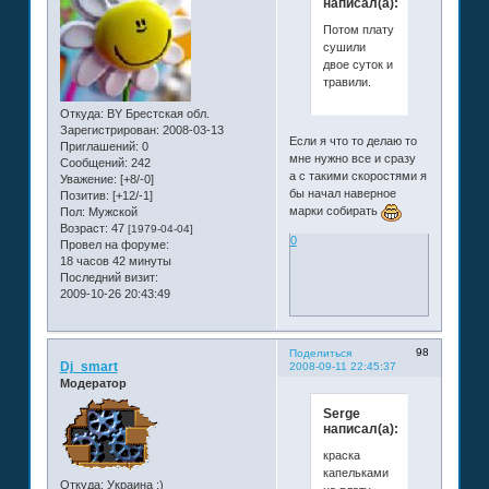
написал(а):
Потом плату
сушили
двое суток и
травили.
Откуда:
BY Брестская обл.
Зарегистрирован
: 2008-03-13
Если я что то делаю то
Приглашений:
0
мне нужно все и сразу
Сообщений:
242
а с такими скоростями я
Уважение:
[+8/-0]
бы начал наверное
Позитив:
[+12/-1]
марки собирать
Пол:
Мужской
Возраст:
47
[1979-04-04]
0
Провел на форуме:
18 часов 42 минуты
Последний визит:
2009-10-26 20:43:49
98
Поделиться
Dj_smart
2008-09-11 22:45:37
Модератор
Serge
написал(а):
краска
капельками
Откуда:
Украина :)