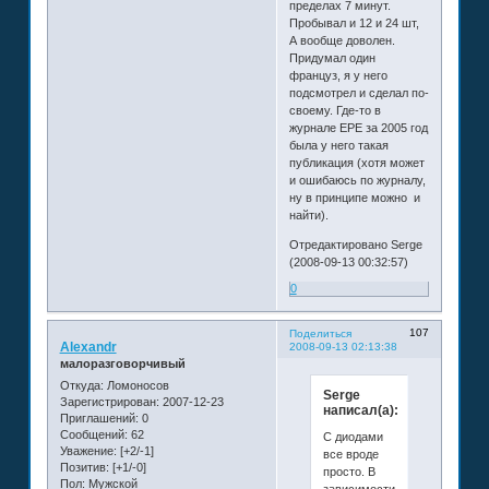
пределах 7 минут.
Пробывал и 12 и 24 шт,
А вообще доволен.
Придумал один
француз, я у него
подсмотрел и сделал по-
своему. Где-то в
журнале ЕРЕ за 2005 год
была у него такая
публикация (хотя может
и ошибаюсь по журналу,
ну в принципе можно и
найти).
Отредактировано Serge
(2008-09-13 00:32:57)
0
107
Поделиться
Alexandr
2008-09-13 02:13:38
малоразговорчивый
Откуда:
Ломоносов
Serge
Зарегистрирован
: 2007-12-23
написал(а):
Приглашений:
0
Сообщений:
62
С диодами
Уважение:
[+2/-1]
все вроде
Позитив:
[+1/-0]
просто. В
Пол:
Мужской
зависимости