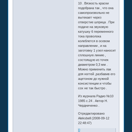
10 . Вязкость краски
подобрана так , что она
самопроизвольно не
вытекает через
отверстие шприца . При
подаче на звуковую
катушку 6 переменного
тока проволока
колеблется в осевом
направлении , и на
заготовку 1 узел наносит
сплошную линию ,
состоящую из точек
диаметром 0,3 мм .
Можно применить лак
для ногтей ,разбавив его
ацетоном до нужной
консистенции и чтобы
сох не так быстро .
Из журнала Радио №10
1985 с.24 . Автор Н.
Чердниченко .
Отредактировано
Aleksbell (2008-09-12
22:48:47)
0