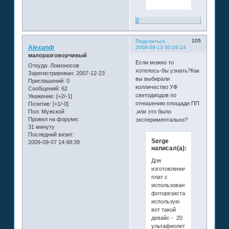
0
105
Поделиться
Alexandr
2008-09-13 00:06:14
малоразговорчивый
Если можно то
Откуда:
Ломоносов
хотелось-бы узнать?Как
Зарегистрирован
: 2007-12-23
вы выбирали
Приглашений:
0
колличество УФ
Сообщений:
62
светодиодов по
Уважение:
[+2/-1]
отношению площади ПП
Позитив:
[+1/-0]
Пол:
Мужской
,или это было
Провел на форуме:
экспериментально?
31 минуту
Последний визит:
Serge
2009-09-07 14:48:39
написал(а):
Для
изготовления
плат с
использованием
фоторезиста
использую
вот такой
девайс - 20
ультафиолетовых