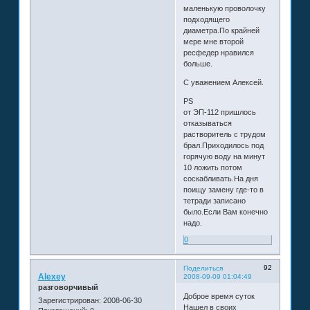
маленькую проволочку
подходящего
диаметра.По крайней
мере мне второй
ресфедер нравился
больше.
С уважением Алексей.
PS
от ЭП-112 пришлось
отказываться
растворитель с трудом
брал.Приходилось под
горячую воду на минут
10 ложить потом
соскабливать.На дня
поищу замену где-то в
тетради записано
было.Если Вам конечно
надо.
0
92
Поделиться
Alexey
2008-09-09 01:04:49
разговорчивый
Доброе время суток
Зарегистрирован
: 2008-06-30
Нашел в своих