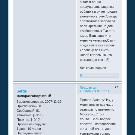
а там в ванне
прохудилась защитная
рубашка и он не придал
значению этому.А когда
спахвотился заорал от
боли.Зрелище не для
слабонервных.Так что
юмор Ваш извините
меня не уместен.Сами
представте как такому
человеку без кисти
живой (Напомню что
разъело до костей).
Без коментариев
0
94
Поделиться
Serge
2008-09-09 05:02:19
малоразговорчивый
Привет, Alexsey! Ну, у
Зарегистрирован
: 2007-11-19
меня только два часа
Приглашений:
0
разницы по времени с
Сообщений:
91
Москвой...Это я
Уважение:
[+0/-1]
понял...Весь вопрос
Позитив:
[+0/-0]
простой - изготовление
Провел на форуме:
1 день 10 часов
печатной платы для
Последний визит:
конструкции вопрос