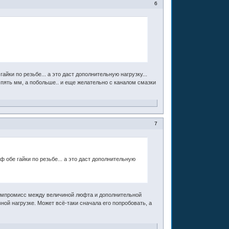
6
йки по резьбе... а это даст дополнительную нагрузку...
 пять мм, а побольше.. и еще желательно с каналом смазки
7
 обе гайки по резьбе... а это даст дополнительную
омпромисс между величиной люфта и дополнительной
вной нагрузке. Может всё-таки сначала его попробовать, а