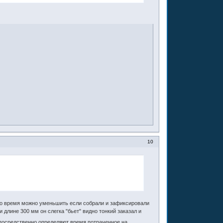
10
.Но время можно уменьшить если собрали и зафиксировали
и длине 300 мм он слегка "бьет" видно тонкий заказал и
непосредственно определяют время потраченное на