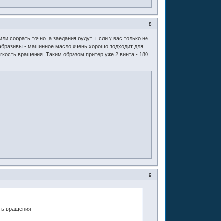
8
или собрать точно ,а заедания будут .Если у вас только не
 абразивы - машинное масло очень хорошо подходит для
егкость вращения .Таким образом притер уже 2 винта - 180
9
сть вращения