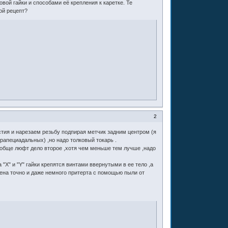
й гайки и способами её крепления к каретке. Те
ой рецепт?
2
стия и нарезаем резьбу подпирая метчик задним центром (я
трапециадальных) ,но надо толковый токарь .
ообще люфт дело второе ,хотя чем меньше тем лучше ,надо
 "X" и "Y" гайки крепятся винтами ввернутыми в ее тело ,а
влена точно и даже немного притерта с помощью пыли от