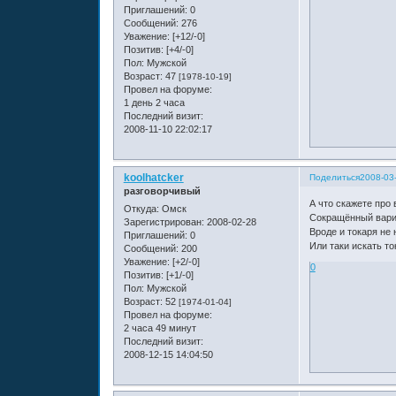
Приглашений:
0
Сообщений:
276
Уважение:
[+12/-0]
Позитив:
[+4/-0]
Пол:
Мужской
Возраст:
47
[1978-10-19]
Провел на форуме:
1 день 2 часа
Последний визит:
2008-11-10 22:02:17
koolhatcker
Поделиться
2008-03
разговорчивый
А что скажете про 
Откуда:
Омск
Сокращённый вари
Зарегистрирован
: 2008-02-28
Вроде и токаря не н
Приглашений:
0
Или таки искать то
Сообщений:
200
Уважение:
[+2/-0]
0
Позитив:
[+1/-0]
Пол:
Мужской
Возраст:
52
[1974-01-04]
Провел на форуме:
2 часа 49 минут
Последний визит:
2008-12-15 14:04:50