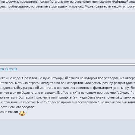
ки форума, поделитесь пожалуйста опытом изготовления минимально люфтящей ходово
идел, проблематично изготовить в домашних условиях. Может быть есть какой-то прост
-29 22:33:31
ях и не надо .Обязательно нужен токарный станок на котором после сверления отвер
льтате ось метчика строго находится по оси отверстия .Или режем резьбу резцом (для 
 сделав гайку разрезной и стягивая ее половинки винтом с фиксатором ,но в меру .В
очнее и он не будет столь очевиден .Его "остатки" в основном программно "убирают" .
о винтами (болтами) ,приклеить или припаять (тут надо быть очень точным) ,у меня на
 к пластине на каретке .А на "Z" просто приклеена "суперклеем" ,но по высоте выста
есте немного заедала .
возни хватит
.