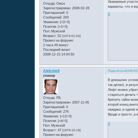
Уважаемые участни
Откуда:
Омск
варианты, что я в
Зарегистрирован
: 2008-02-28
Приглашений:
0
0
Сообщений:
200
Уважение:
[+2/-0]
Позитив:
[+1/-0]
Пол:
Мужской
Возраст:
52
[1974-01-04]
Провел на форуме:
2 часа 49 минут
Последний визит:
2008-12-15 14:04:50
Aleksbell
Поделиться
2008-02
спикер
В домашних услови
так делал) ,в резу
Люфт можно убрать
стараться делать т
Откуда:
РБ
Крепить гайки можн
Зарегистрирован
: 2007-11-05
второй конец винта
Приглашений:
0
наждака ,в одном м
Сообщений:
276
Вроде и просто ,а 
Уважение:
[+12/-0]
Позитив:
[+4/-0]
0
Пол:
Мужской
Возраст:
47
[1978-10-19]
Провел на форуме: