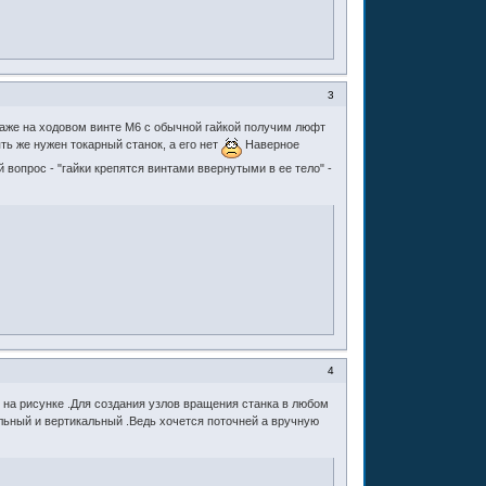
3
 даже на ходовом винте М6 с обычной гайкой получим люфт
ять же нужен токарный станок, а его нет
Наверное
вопрос - "гайки крепятся винтами ввернутыми в ее тело" -
4
к на рисунке .Для создания узлов вращения станка в любом
альный и вертикальный .Ведь хочется поточней а вручную