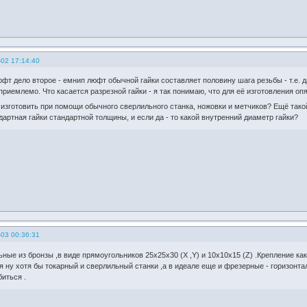
-02 17:14:40
люфт дело второе - емнип люфт обычной гайки составляет половину шага резьбы - т.е.
приемлемо. Что касается разрезной гайки - я так понимаю, что для её изготовления оп
 изготовить при помощи обычного сверлильного станка, ножовки и метчиков? Ещё такой 
артная гайки стандартной толщины, и если да - то какой внутренний диаметр гайки?
-03 00:36:31
ные из бронзы ,в виде прямоугольников 25х25х30 (X ,Y) и 10х10х15 (Z) .Крепление ка
я ну хотя бы токарный и сверлильный станки ,а в идеале еще и фрезерные - горизонт
иться .