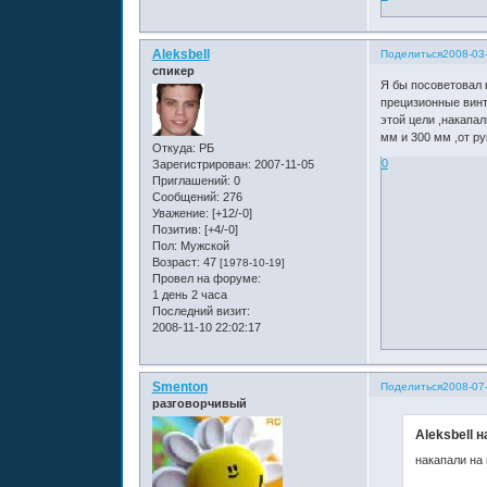
Aleksbell
Поделиться
2008-03
спикер
Я бы посоветовал в
прецизионные винт
этой цели ,накапал
мм и 300 мм ,от ру
Откуда:
РБ
0
Зарегистрирован
: 2007-11-05
Приглашений:
0
Сообщений:
276
Уважение:
[+12/-0]
Позитив:
[+4/-0]
Пол:
Мужской
Возраст:
47
[1978-10-19]
Провел на форуме:
1 день 2 часа
Последний визит:
2008-11-10 22:02:17
Smenton
Поделиться
2008-07
разговорчивый
Aleksbell н
накапали на 