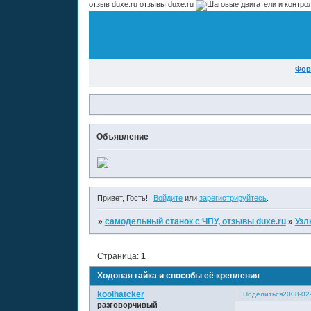
отзыв duxe.ru отзывы duxe.ru
Фор
Объявление
Привет, Гость!
Войдите
или
зарегистрируйтесь
.
»
самодельный станок с ЧПУ, отзывы duxe.ru
»
Узл
Страница:
1
Ходовая гайка и способы её крепления
koolhatcker
Поделиться
2008-02
разговорчивый