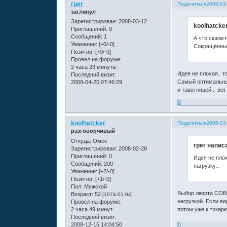
грег
Поделиться
2008-03
заглянул
Зарегистрирован
: 2008-03-12
koolhatcke
Приглашений:
0
Сообщений:
1
А что скажет
Уважение:
[+0/-0]
Сокращённый
Позитив:
[+0/-0]
Провел на форуме:
2 часа 23 минуты
Идея не плохая.. т
Последний визит:
Самый оптимальный
2008-04-25 07:46:29
и тавотницей... во
0
koolhatcker
Поделиться
2008-03
разговорчивый
Откуда:
Омск
грег написа
Зарегистрирован
: 2008-02-28
Приглашений:
0
Идея не плох
Сообщений:
200
нагрузку...
Уважение:
[+2/-0]
Позитив:
[+1/-0]
Пол:
Мужской
Выбор люфта СОВС
Возраст:
52
[1974-01-04]
нагрузкой. Если ве
Провел на форуме:
2 часа 49 минут
потом уже к токар
Последний визит:
2008-12-15 14:04:50
0