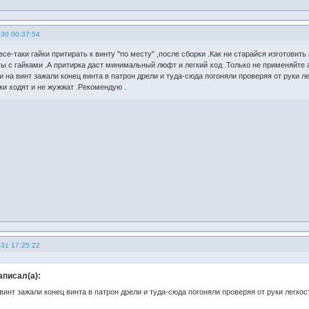
-30 00:37:54
се-таки гайки притирать к винту "по месту" ,после сборки .Как ни старайся изготовить 
ы с гайками .А притирка даст минимальный люфт и легкий ход .Только не применяйте
и на винт зажали конец винта в патрон дрели и туда-сюда погоняли проверяя от руки л
ки ходят и не жужжат .Рекомендую .
-31 17:25:22
аписал(а):
винт зажали конец винта в патрон дрели и туда-сюда погоняли проверяя от руки легко