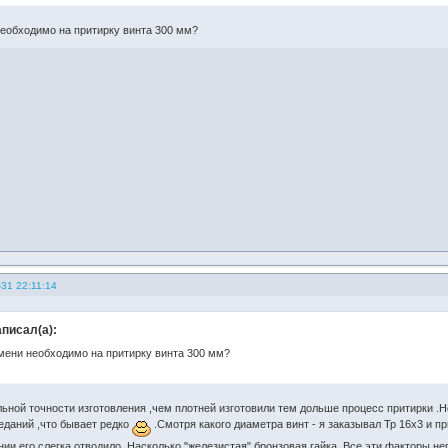
еобходимо на притирку винта 300 мм?
31 22:11:14
писал(а):
мени необходимо на притирку винта 300 мм?
льной точности изготовления ,чем плотней изготовили тем дольше процесс притирки 
аеданий ,что бывает редко
.Смотря какого диаметра винт - я заказывал Тр 16х3 и пр
нии его слегка отводило .Насколько "железистая" бронзовая гайка .Все эти факторы 