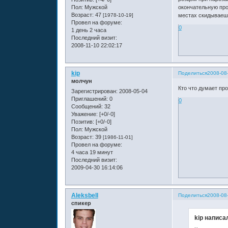
окончательную проц
Пол:
Мужской
Возраст:
47
местах скидываешь
[1978-10-19]
Провел на форуме:
0
1 день 2 часа
Последний визит:
2008-11-10 22:02:17
kip
Поделиться
2008-08
молчун
Кто что думает про
Зарегистрирован
: 2008-05-04
Приглашений:
0
0
Сообщений:
32
Уважение:
[+0/-0]
Позитив:
[+0/-0]
Пол:
Мужской
Возраст:
39
[1986-11-01]
Провел на форуме:
4 часа 19 минут
Последний визит:
2009-04-30 16:14:06
Aleksbell
Поделиться
2008-08
спикер
kip написал