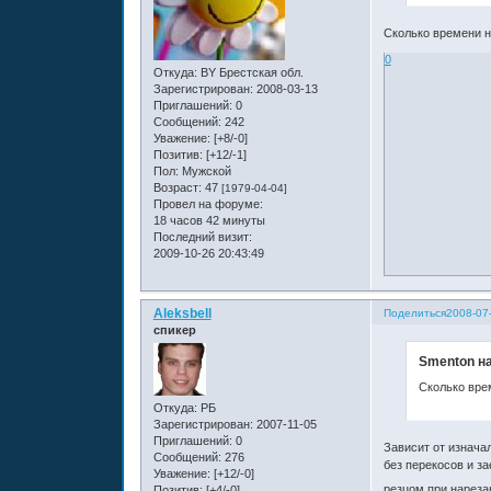
Сколько времени н
0
Откуда:
BY Брестская обл.
Зарегистрирован
: 2008-03-13
Приглашений:
0
Сообщений:
242
Уважение:
[+8/-0]
Позитив:
[+12/-1]
Пол:
Мужской
Возраст:
47
[1979-04-04]
Провел на форуме:
18 часов 42 минуты
Последний визит:
2009-10-26 20:43:49
Aleksbell
Поделиться
2008-07-
спикер
Smenton на
Сколько вре
Откуда:
РБ
Зарегистрирован
: 2007-11-05
Приглашений:
0
Зависит от изнача
Сообщений:
276
без перекосов и з
Уважение:
[+12/-0]
резцом при нареза
Позитив:
[+4/-0]