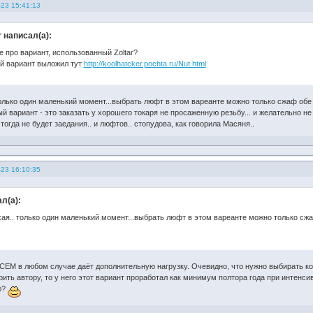
-23 15:41:13
r написал(а):
е про вариант, использованный Zoltar?
 вариант выложил тут
http://koolhatcker.pochta.ru/Nut.html
олько один маленький момент...выбрать люфт в этом вареанте можно только сжаф обе га
 вариант - это заказать у хорошего токаря не просаженную резьбу... и желательно не
т тогда не будет заедания.. и люфтов.. стопудова, как говорила Масяня..
-23 16:10:35
л(а):
ая.. только один маленький момент...выбрать люфт в этом вареанте можно только сжаф
ЕМ в любом случае даёт дополнительную нагрузку. Очевидно, что нужно выбирать к
рить автору, то у него этот вариант проработал как минимум полтора года при интенси
ю?