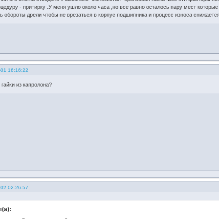
едуру - притирку .У меня ушло около часа ,но все равно осталось пару мест которые 
 обороты дрели чтобы не врезаться в корпус подшипника и процесс износа снижается 
-01 16:16:22
 гайки из капролона?
-02 02:26:57
(а):