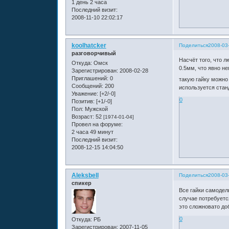
1 день 2 часа
Последний визит:
2008-11-10 22:02:17
koolhatcker
Поделиться
2008-03
разговорчивый
Насчёт того, что 
Откуда:
Омск
0.5мм, что явно не
Зарегистрирован
: 2008-02-28
Приглашений:
0
такую гайку можно
Сообщений:
200
используется станд
Уважение:
[+2/-0]
0
Позитив:
[+1/-0]
Пол:
Мужской
Возраст:
52
[1974-01-04]
Провел на форуме:
2 часа 49 минут
Последний визит:
2008-12-15 14:04:50
Aleksbell
Поделиться
2008-03
спикер
Все гайки самодель
случае потребуетс
это сложновато доб
0
Откуда:
РБ
Зарегистрирован
: 2007-11-05