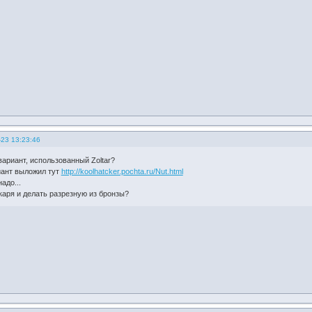
-23 13:23:46
вариант, использованный Zoltar?
ант выложил тут
http://koolhatcker.pochta.ru/Nut.html
адо...
каря и делать разрезную из бронзы?