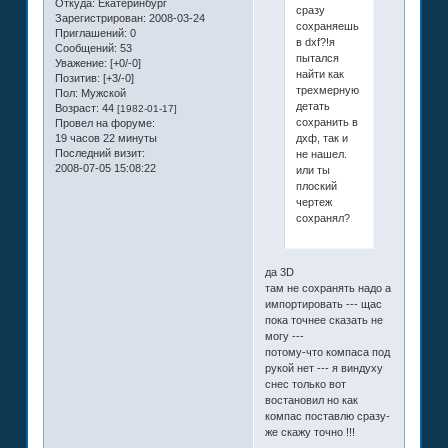
Откуда:
Екатеринбург
сразу
Зарегистрирован
: 2008-03-24
сохраняешь
Приглашений:
0
в dxf?!я
Сообщений:
53
пытался
Уважение:
[+0/-0]
найти как
Позитив:
[+3/-0]
трехмерную
Пол:
Мужской
детать
Возраст:
44
[1982-01-17]
сохранить в
Провел на форуме:
дхф, так и
19 часов 22 минуты
Последний визит:
не нашел.
2008-07-05 15:08:22
или ты
плоский
чертеж
сохранял?
да 3D
там не сохранять надо а
импортировать --- щас
пока точнее сказать не
могу ---
потому-что компаса под
рукой нет --- я виндуху
снес только вот
востановил но как
компас поставлю сразу-
же скажу точно !!!