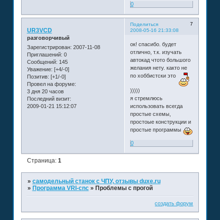
0
7
Поделиться
UR3VCD
2008-05-16 21:33:08
разговорчивый
ок! спасибо. будет
Зарегистрирован
: 2007-11-08
отлично, т.к. изучать
Приглашений:
0
автокад чтото большого
Сообщений:
145
желания нету. както не
Уважение:
[+4/-0]
по хоббистски это
Позитив:
[+1/-0]
Провел на форуме:
)))))
3 дня 20 часов
я стремлюсь
Последний визит:
2009-01-21 15:12:07
использовать всегда
простые схемы,
простоые конструкции и
простые программы
0
Страница:
1
»
самодельный станок с ЧПУ, отзывы duxe.ru
»
Программа VRI-cnc
»
Проблемы с прогой
создать форум