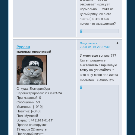
открывает и рисует
нормально --- хотя не
целый рисунок а его
часть (но это я так
понял что изза демки)?
0
4
Поделиться
Руслан
2008-05-16 20:37:30
малоразговорчивый
У меня еще вопрос ???
Как в программе
выставлять старнтовую
точку на gbr файлах ? ---
а то он у меня пол листа
проезжает в холостую
0
Откуда:
Екатеринбург
Зарегистрирован
: 2008-03-24
Приглашений:
0
Сообщений:
53
Уважение:
[+0/-0]
Позитив:
[+3/-0]
Пол:
Мужской
Возраст:
44
[1982-01-17]
Провел на форуме:
19 часов 22 минуты
Последний визит: