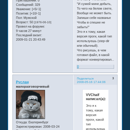
Приглашений:
0
"И сумей мине добыть,
Сообщений:
329
То чего на белом свете,
Уважение:
[+5/-1]
Вообще не может быть.
Позитив:
[+10/-1]
Пол:
Мужской
Запиши себе названье
Возраст:
50
[1976-06-10]
Чтобы в спешке не
Провел на форуме:
забыть!"
9 часов 27 минут
Это я к тому, какая
Последний визит:
версия проги, какой тип
2009-01-21 20:43:49
используешь (step-dir
или обычный).
Что рисуешь, в чем
готовил файл, в какой
формат конвертировал...
0
3
Поделиться
Руслан
2008-05-16 17:44:06
малоразговорчивый
VVChaif
написал(а):
Это я к
тому, какая
версия
проги, какой
Откуда:
Екатеринбург
тип
Зарегистрирован
: 2008-03-24
используешь