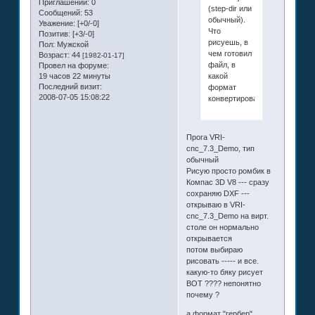
Приглашений:
0
(step-dir или
Сообщений:
53
обычный).
Уважение:
[+0/-0]
Что
Позитив:
[+3/-0]
рисуешь, в
Пол:
Мужской
чем готовил
Возраст:
44
[1982-01-17]
файл, в
Провел на форуме:
какой
19 часов 22 минуты
Последний визит:
формат
2008-07-05 15:08:22
конвертировал...
Прога VRI-
cnc_7.3_Demo, тип
обычный
Рисую просто ромбик в
Компас 3D V8 --- сразу
сохраняю DXF ---
открываю в VRI-
cnc_7.3_Demo на вирт.
столе он нормально
открывается
потом выбираю
рисовать ----- и все.
какую-то бяку рисует
ВОТ ???? непонятно
почему ?
а формат "гербер"