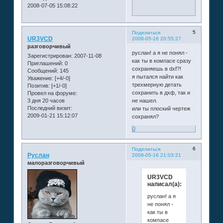
2008-07-05 15:08:22
5
Поделиться
UR3VCD
2008-05-16 20:55:27
разговорчивый
руслан! а я не понял -
Зарегистрирован
: 2007-11-08
как ты в компасе сразу
Приглашений:
0
сохраняешь в dxf?!
Сообщений:
145
я пытался найти как
Уважение:
[+4/-0]
трехмерную детать
Позитив:
[+1/-0]
сохранить в дхф, так и
Провел на форуме:
3 дня 20 часов
не нашел.
Последний визит:
или ты плоский чертеж
2009-01-21 15:12:07
сохранял?
0
6
Поделиться
Руслан
2008-05-16 21:03:21
малоразговорчивый
UR3VCD
написал(а):
руслан! а я
не понял -
как ты в
компасе