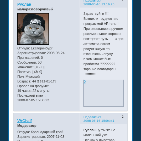
1
Поделиться
Руслан
2008-05-16 13:16:26
малоразговорчивый
Здраствуйте !!!!
Возникли трудности с
программой VRI-cnc!!!
При рисование в ручном
режиме станок хорошо
повторяет путь ---- а при
автомотическом -
Откуда:
Екатеринбург
рисует какую-то
Зарегистрирован
: 2008-03-24
извеняюсь чепуху
Приглашений:
0
в чем может быть
Сообщений:
53
проблема ????????
Уважение:
[+0/-0]
зарание благодарен
Позитив:
[+3/-0]
!!!!!!!!!!!!!
Пол:
Мужской
Возраст:
44
[1982-01-17]
0
Провел на форуме:
19 часов 22 минуты
Последний визит:
2008-07-05 15:08:22
2
Поделиться
VVChaif
2008-05-16 15:04:41
Модератор
Руслан
ну ты же не
Откуда:
Краснодарский край
маленький уже....
Зарегистрирован
: 2007-11-03
Это как у Филатова: