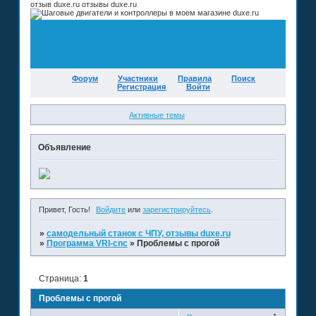
отзыв duxe.ru отзывы duxe.ru
Форум
Участники
Правила
Поиск
Регистрация
Войти
Активные темы
Объявление
Привет, Гость!
Войдите
или
зарегистрируйтесь
.
»
самодельный станок с ЧПУ, отзывы duxe.ru
»
Программа VRI-cnc
»
Проблемы с прогой
Страница:
1
Проблемы с прогой