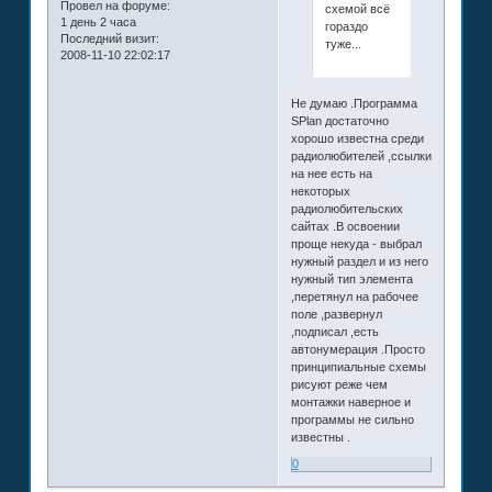
Провел на форуме:
схемой всё
1 день 2 часа
гораздо
Последний визит:
туже...
2008-11-10 22:02:17
Не думаю .Программа
SPlan достаточно
хорошо известна среди
радиолюбителей ,ссылки
на нее есть на
некоторых
радиолюбительских
сайтах .В освоении
проще некуда - выбрал
нужный раздел и из него
нужный тип элемента
,перетянул на рабочее
поле ,развернул
,подписал ,есть
автонумерация .Просто
принципиальные схемы
рисуют реже чем
монтажки наверное и
программы не сильно
известны .
0