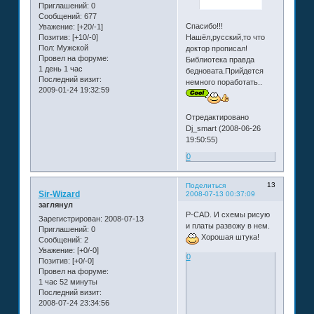
Приглашений:
0
Сообщений:
677
Спасибо!!!
Уважение:
[+20/-1]
Позитив:
[+10/-0]
Нашёл,русский,то что
Пол:
Мужской
доктор прописал!
Провел на форуме:
Библиотека правда
1 день 1 час
бедновата.Прийдется
Последний визит:
немного поработать..
2009-01-24 19:32:59
Отредактировано
Dj_smart (2008-06-26
19:50:55)
0
13
Поделиться
Sir-Wizard
2008-07-13 00:37:09
заглянул
P-CAD. И схемы рисую
Зарегистрирован
: 2008-07-13
и платы развожу в нем.
Приглашений:
0
Хорошая штука!
Сообщений:
2
Уважение:
[+0/-0]
0
Позитив:
[+0/-0]
Провел на форуме:
1 час 52 минуты
Последний визит:
2008-07-24 23:34:56