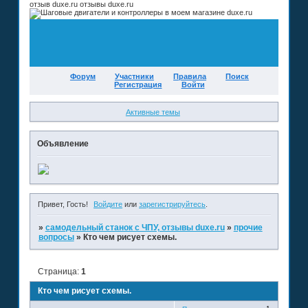
отзыв duxe.ru отзывы duxe.ru
Форум
Участники
Правила
Поиск
Регистрация
Войти
Активные темы
Объявление
Привет, Гость!
Войдите
или
зарегистрируйтесь
.
»
самодельный станок с ЧПУ, отзывы duxe.ru
»
прочие
вопросы
»
Кто чем рисует схемы.
Страница:
1
Кто чем рисует схемы.