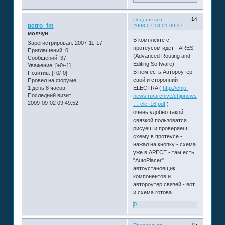
14
Поделиться
petro_fm
2008-07-13 01:09:37
молчун
В комплекте с
Зарегистрирован
: 2007-11-17
протеусом идет - ARES
Приглашений:
0
(Advanced Routing and
Сообщений:
37
Editing Software)
Уважение:
[+0/-1]
В нем есть Автороутер -
Позитив:
[+0/-0]
свой и сторонний -
Провел на форуме:
1 день 8 часов
ELECTRA (
http://chip-
Последний визит:
news.ru/archive/chipnews/20
2009-09-02 09:49:52
… cle_16.pdf
)
очень удобно такой
связкой пользоватся
рисуеш и проверяеш
схему в протеусе -
нажал на кнопку - схема
уже в АРЕСЕ - там есть
"AutoPlacer"
автоустановщик
компонентов и
автороутер связей - вот
и схема готова.
0
15