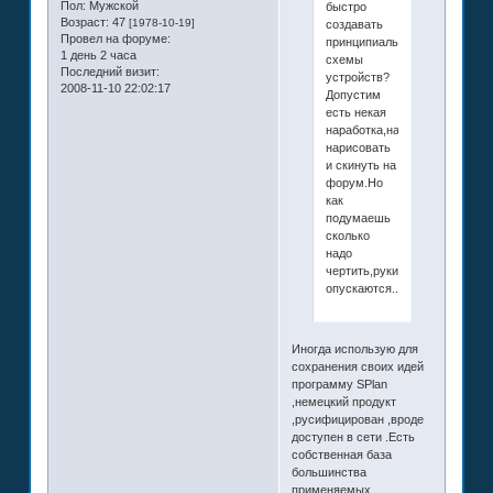
Пол:
Мужской
быстро
Возраст:
47
[1978-10-19]
создавать
Провел на форуме:
принципиальные
1 день 2 часа
схемы
Последний визит:
устройств?
2008-11-10 22:02:17
Допустим
есть некая
наработка,надо
нарисовать
и скинуть на
форум.Но
как
подумаешь
сколько
надо
чертить,руки
опускаются...
Иногда использую для
сохранения своих идей
программу SPlan
,немецкий продукт
,русифицирован ,вроде
доступен в сети .Есть
собственная база
большинства
применяемых