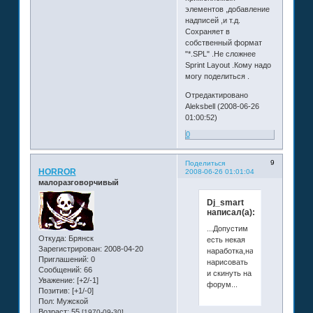
элементов ,добавление
надписей ,и т.д.
Сохраняет в
собственный формат
"*.SPL" .Не сложнее
Sprint Layout .Кому надо
могу поделиться .
Отредактировано
Aleksbell (2008-06-26
01:00:52)
0
9
Поделиться
HORROR
2008-06-26 01:01:04
малоразговорчивый
Dj_smart
написал(а):
...Допустим
Откуда:
Брянск
есть некая
Зарегистрирован
: 2008-04-20
наработка,надо
Приглашений:
0
нарисовать
Сообщений:
66
и скинуть на
Уважение:
[+2/-1]
форум...
Позитив:
[+1/-0]
Пол:
Мужской
Возраст:
55
[1970-09-30]