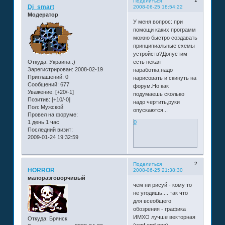
1
Поделиться
Dj_smart
2008-06-25 18:54:22
Модератор
У меня вопрос: при
помощи каких программ
можно быстро создавать
принципиальные схемы
устройств?Допустим
Откуда:
Украина :)
есть некая
Зарегистрирован
: 2008-02-19
наработка,надо
Приглашений:
0
нарисовать и скинуть на
Сообщений:
677
форум.Но как
Уважение:
[+20/-1]
подумаешь сколько
Позитив:
[+10/-0]
надо чертить,руки
Пол:
Мужской
опускаются...
Провел на форуме:
1 день 1 час
0
Последний визит:
2009-01-24 19:32:59
2
Поделиться
HORROR
2008-06-25 21:38:30
малоразговорчивый
чем ни рисуй - кому то
не угодишь.... так что
для всеобщего
обозрения - графика
ИМХО лучше векторная
Откуда:
Брянск
(wmf emf png)