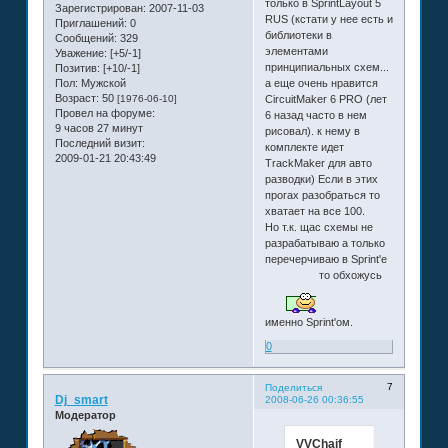
только в SprintLayout 5
Зарегистрирован
: 2007-11-03
RUS (кстати у нее есть и
Приглашений:
0
библиотеки в
Сообщений:
329
элементами
Уважение:
[+5/-1]
принципиальных схем...
Позитив:
[+10/-1]
Пол:
Мужской
а еще очень нравится
Возраст:
50
[1976-06-10]
CircuitMaker 6 PRO (лет
Провел на форуме:
6 назад часто в нем
9 часов 27 минут
рисовал). к нему в
Последний визит:
комплекте идет
2009-01-21 20:43:49
TrackMaker для авто
разводки) Если в этих
прогах разобраться то
хватает на все 100.
Но т.к. щас схемы не
разрабатываю а только
перечерчиваю в Sprint'e
то обхожусь
именно Sprint'ом.
0
7
Поделиться
Dj_smart
2008-06-26 00:36:55
Модератор
VVChaif