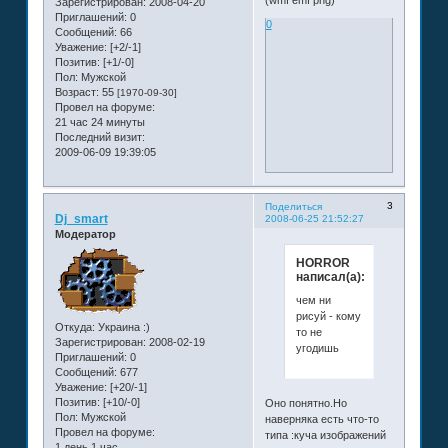
Зарегистрирован
: 2008-04-20
Приглашений:
0
0
Сообщений:
66
Уважение:
[+2/-1]
Позитив:
[+1/-0]
Пол:
Мужской
Возраст:
55
[1970-09-30]
Провел на форуме:
21 час 24 минуты
Последний визит:
2009-06-09 19:39:05
3
Поделиться
Dj_smart
2008-06-25 21:52:27
Модератор
HORROR
написал(а):
чем ни
рисуй - кому
Откуда:
Украина :)
то не
Зарегистрирован
: 2008-02-19
угодишь
Приглашений:
0
Сообщений:
677
Уважение:
[+20/-1]
Позитив:
[+10/-0]
Оно понятно.Но
Пол:
Мужской
наверняка есть что-то
Провел на форуме:
типа :куча изображений
1 день 1 час