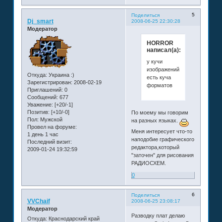
5
Поделиться
Dj_smart
2008-06-25 22:30:28
Модератор
HORROR
написал(а):
у кучи
изображений
Откуда:
Украина :)
есть куча
Зарегистрирован
: 2008-02-19
форматов
Приглашений:
0
Сообщений:
677
Уважение:
[+20/-1]
Позитив:
[+10/-0]
По моему мы говорим
Пол:
Мужской
на разных языках.
Провел на форуме:
Меня интересует что-то
1 день 1 час
наподобие графического
Последний визит:
редактора,который
2009-01-24 19:32:59
"заточен" для рисования
РАДИОСХЕМ.
0
6
Поделиться
VVChaif
2008-06-25 23:08:17
Модератор
Разводку плат делаю
Откуда:
Краснодарский край