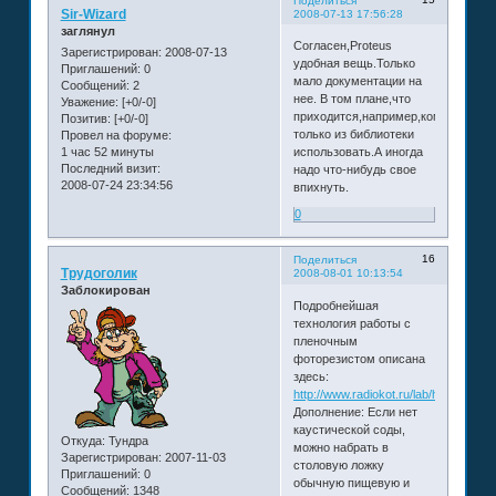
Поделиться
Sir-Wizard
2008-07-13 17:56:28
заглянул
Согласен,Proteus
Зарегистрирован
: 2008-07-13
удобная вещь.Только
Приглашений:
0
мало документации на
Сообщений:
2
нее. В том плане,что
Уважение:
[+0/-0]
приходится,например,компоненты
Позитив:
[+0/-0]
только из библиотеки
Провел на форуме:
1 час 52 минуты
использовать.А иногда
Последний визит:
надо что-нибудь свое
2008-07-24 23:34:56
впихнуть.
0
16
Поделиться
Трудоголик
2008-08-01 10:13:54
Заблокирован
Подробнейшая
технология работы с
пленочным
фоторезистом описана
здесь:
http://www.radiokot.ru/lab/hardwork/0
Дополнение: Если нет
каустической соды,
Откуда:
Тундра
можно набрать в
Зарегистрирован
: 2007-11-03
столовую ложку
Приглашений:
0
обычную пищевую и
Сообщений:
1348