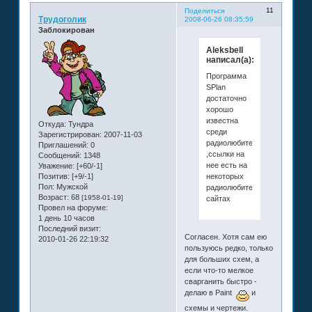
11
Поделиться
Трудоголик
2008-06-26 08:35:59
Заблокирован
Aleksbell
написал(а):
Программа
SPlan
достаточно
хорошо
известна
Откуда:
Тундра
среди
Зарегистрирован
: 2007-11-03
радиолюбителей
Приглашений:
0
,ссылки на
Сообщений:
1348
нее есть на
Уважение:
[+60/-1]
некоторых
Позитив:
[+9/-1]
Пол:
Мужской
радиолюбительских
Возраст:
68
[1958-01-19]
сайтах
Провел на форуме:
1 день 10 часов
Последний визит:
Согласен. Хотя сам ею
2010-01-26 22:19:32
пользуюсь редко, только
для больших схем, а
если что-то мелкое
сварганить быстро -
делаю в Paint
и
схемы и чертежи.