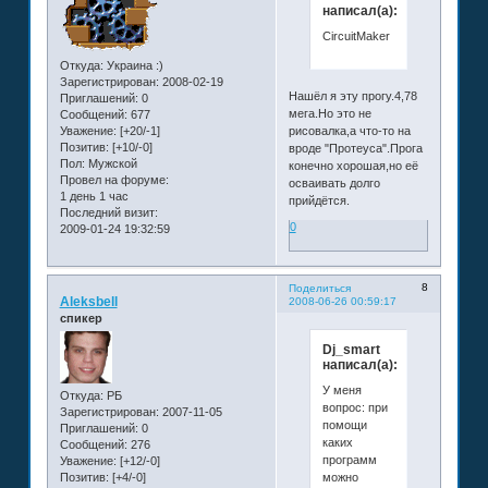
написал(а):
CircuitMaker
Откуда:
Украина :)
Зарегистрирован
: 2008-02-19
Нашёл я эту прогу.4,78
Приглашений:
0
мега.Но это не
Сообщений:
677
рисовалка,а что-то на
Уважение:
[+20/-1]
Позитив:
[+10/-0]
вроде "Протеуса".Прога
Пол:
Мужской
конечно хорошая,но её
Провел на форуме:
осваивать долго
1 день 1 час
прийдётся.
Последний визит:
0
2009-01-24 19:32:59
8
Поделиться
Aleksbell
2008-06-26 00:59:17
спикер
Dj_smart
написал(а):
У меня
Откуда:
РБ
вопрос: при
Зарегистрирован
: 2007-11-05
помощи
Приглашений:
0
каких
Сообщений:
276
программ
Уважение:
[+12/-0]
можно
Позитив:
[+4/-0]