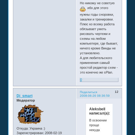
Но никому не советую
ибо для этого
нужны годы сноровки,
закалки и тренировки.
Плюс ко всему работа
обязывает уметь
рисовать чертежи и
схемы на любом
компьютере, где бывает,
ничего кроме Винды не
установлено.
А для любительского
применения самый
простой редактор схем -
это конечно же sPlan.
0
12
Поделиться
Dj_smart
2008-06-26 08:36:59
Модератор
Aleksbell
написал(а):
В освоении
проще
Откуда:
Украина :)
некуда
Зарегистрирован
: 2008-02-19