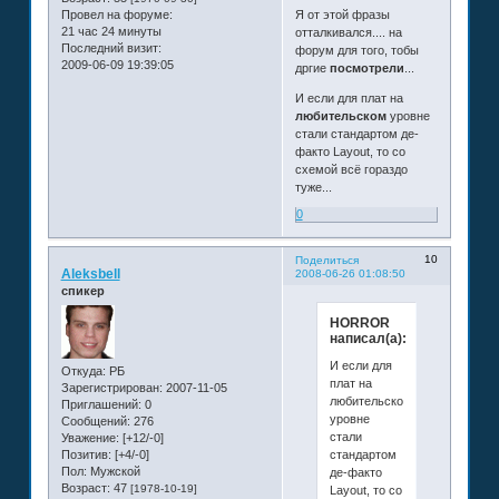
Провел на форуме:
Я от этой фразы
21 час 24 минуты
отталкивался.... на
Последний визит:
форум для того, тобы
2009-06-09 19:39:05
дргие
посмотрели
...
И если для плат на
любительском
уровне
стали стандартом де-
факто Layout, то со
схемой всё гораздо
туже...
0
10
Поделиться
Aleksbell
2008-06-26 01:08:50
спикер
HORROR
написал(а):
И если для
Откуда:
РБ
плат на
Зарегистрирован
: 2007-11-05
любительском
Приглашений:
0
уровне
Сообщений:
276
стали
Уважение:
[+12/-0]
стандартом
Позитив:
[+4/-0]
Пол:
Мужской
де-факто
Возраст:
47
[1978-10-19]
Layout, то со