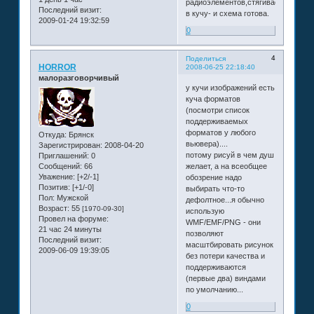
радиоэлементов,стягиваешь
Последний визит:
в кучу- и схема готова.
2009-01-24 19:32:59
0
4
Поделиться
HORROR
2008-06-25 22:18:40
малоразговорчивый
у кучи изображений есть
куча форматов
(посмотри список
поддерживаемых
форматов у любого
Откуда:
Брянск
вьювера)....
Зарегистрирован
: 2008-04-20
потому рисуй в чем душ
Приглашений:
0
Сообщений:
66
желает, а на всеобщее
Уважение:
[+2/-1]
обозрение надо
Позитив:
[+1/-0]
выбирать что-то
Пол:
Мужской
дефолтное...я обычно
Возраст:
55
[1970-09-30]
использую
Провел на форуме:
WMF/EMF/PNG - они
21 час 24 минуты
позволяют
Последний визит:
масштбировать рисунок
2009-06-09 19:39:05
без потери качества и
поддерживаются
(первые два) виндами
по умолчанию...
0