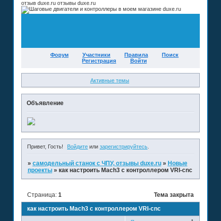
отзыв duxe.ru отзывы duxe.ru
Форум
Участники
Правила
Поиск
Регистрация
Войти
Активные темы
Объявление
Привет, Гость!
Войдите
или
зарегистрируйтесь
.
»
самодельный станок с ЧПУ, отзывы duxe.ru
»
Новые
проекты
»
как настроить Mach3 с контроллером VRI-cnc
Страница:
1
Тема закрыта
как настроить Mach3 с контроллером VRI-cnc