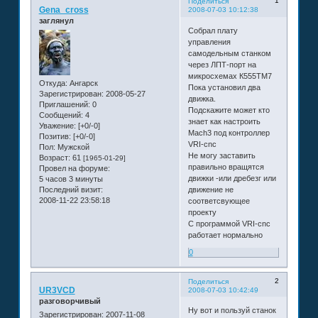
1
Поделиться
Gena_cross
2008-07-03 10:12:38
заглянул
Собрал плату
управления
самодельным станком
через ЛПТ-порт на
микросхемах К555ТМ7
Откуда:
Ангарск
Пока установил два
Зарегистрирован
: 2008-05-27
движка.
Приглашений:
0
Подскажите может кто
Сообщений:
4
знает как настроить
Уважение:
[+0/-0]
Mach3 под контроллер
Позитив:
[+0/-0]
VRI-cnc
Пол:
Мужской
Не могу заставить
Возраст:
61
[1965-01-29]
правильно вращятся
Провел на форуме:
движки -или дребезг или
5 часов 3 минуты
Последний визит:
движение не
2008-11-22 23:58:18
соответсвующее
проекту
С программой VRI-cnc
работает нормально
0
2
Поделиться
UR3VCD
2008-07-03 10:42:49
разговорчивый
Ну вот и пользуй станок
Зарегистрирован
: 2007-11-08