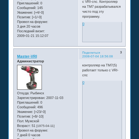
с VRI-cnc. Контроллер
Приглашений:
0
на ТМ7 разрабатывался
Сообщений:
145
чисто под эту
Уважение:
[+4/-0]
программу.
Позитив:
[+1/-0]
Провел на форуме:
0
3 дня 20 часов
Последний визит:
2009-01-21 15:12:07
3
Поделиться
Master-VRI
2008-07-04 18:56:08
Администратор
контроллер на ТМ7(5)
работает только с VRI-
cnc
0
Откуда:
Рыбинск
Зарегистрирован
: 2007-11-03
Приглашений:
0
Сообщений:
496
Уважение:
[+23/-0]
Позитив:
[+8/-10]
Пол:
Мужской
Возраст:
51
[1975-04-11]
Провел на форуме:
7 дней 0 часов