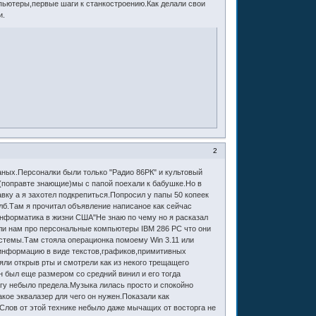
мпьютеры,первые шаги к станкостроению.Как делали свои
и.
2
раных.Персоналки были только "Радио 86РК" и культовый
(поправте знающие)мы с папой поехали к бабушке.Но в
авку а я захотел подкрепиться.Попросил у папы 50 копеек
олб.Там я прочитал объявление написаное как сейчас
нформатика в жизни США"Не знаю по чему но я расказал
али нам про персональные компьютеры IBM 286 PC что они
стемы.Там стояла операционка помоему Win 3.11 или
ь информацию в виде текстов,графиков,примитивных
ли открыв рты и смотрели как из некого трещащего
 был еще размером со средний винил и его тогда
у небыло предела.Музыка лилась просто и спокойно
кое эквалазер для чего он нужен.Показали как
Слов от этой технике небыло даже мычащих от восторга не