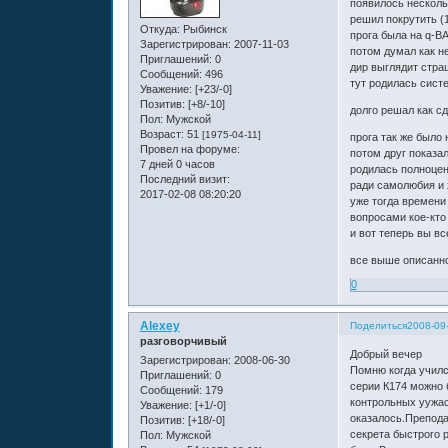
появилось несколь
решил покрутить (1
Откуда:
Рыбинск
прога была на q-BA
Зарегистрирован
: 2007-11-03
потом думал как не
Приглашений:
0
дир выглядит страш
Сообщений:
496
тут родилась сист
Уважение:
[+23/-0]
Позитив:
[+8/-10]
долго решал как сд
Пол:
Мужской
Возраст:
51
[1975-04-11]
прога так же было 
Провел на форуме:
потом друг показа
7 дней 0 часов
родилась полноцен
Последний визит:
ради самолюбия и 
2017-02-08 08:20:20
уже тогда времени
вопросами кое-кто
и вот теперь вы вс
все выше описанно
0
Alexey
Поделиться
2008-09
разговорчивый
Добрый вечер
Зарегистрирован
: 2008-06-30
Помню когда училс
Приглашений:
0
серии К174 можно 
Сообщений:
179
контрольных уужас
Уважение:
[+1/-0]
оказалось.Препода
Позитив:
[+18/-0]
секрета быстрого 
Пол:
Мужской