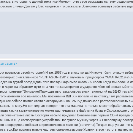
асказать истории по данной тематике.Можно что-то свое расказать на тему радио,ко
ресные случаи.Думаю у Вас найдется что расказать.Возможно всплывут забытые иде
-15 21:26:17
о я поделюсь своей историей.И так 1987 год в эпоху когда Интернет был только у изб
 некоторых счастливчиков "PENTAGON-128" с звуковым процесором YAMAHA 8219-2-3 
дка на другой поезд ждать того поезда надо было около 2,5 часов.Тогда мы сели на л
л в ларек на обратном пути я на что-то засмотрелся и ударился лбом об фонарный ст
ном принтере "Внимание!Проходит выставка современых технологий на ВДНХ тема И
этого момента все началось.Мы поехали на ВДНХ и попали на выставку.Там расказыв
ин как сейчас помню стоял в аквариуме и на нем гид показывал раотоспособность си
казать не могу.Но вот гид нам говорит что эта машина не только может обрабатыват
ывать как на калькуляторе но может распечатывать файлы на бумаге.Окружающие стоя
ли отпечатаные листы.Восторга небыло придела.Показали еще первый CD-R правда он
ашины и еще согласующее устройство.Послушав музыку через 3.1 всеобщему восторг
ся в середине а побокам широкополосные колонки (сателиты).Тогда я еще узнал что та
оваться:Как поднять низкие частоты,средние,высокие.Уравнять все частоты на место.