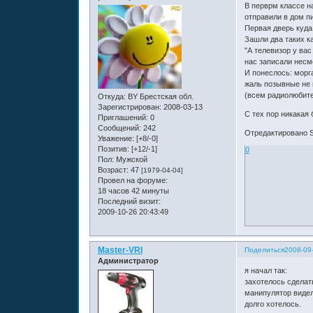
В перврм классе н
отправили в дом п
Первая дверь куд
Зашли два таких к
"А телевизор у ва
нас записали несмо
И понеслось: морг
жаль позывные не 
(всем радиолюбите
Откуда:
BY Брестская обл.
Зарегистрирован
: 2008-03-13
С тех пор никакая
Приглашений:
0
Сообщений:
242
Отредактировано S
Уважение:
[+8/-0]
Позитив:
[+12/-1]
0
Пол:
Мужской
Возраст:
47
[1979-04-04]
Провел на форуме:
18 часов 42 минуты
Последний визит:
2009-10-26 20:43:49
Master-VRI
Поделиться
2008-09
Администратор
я начал так:
захотелось сделат
манипулятор видел
долго хотелось.