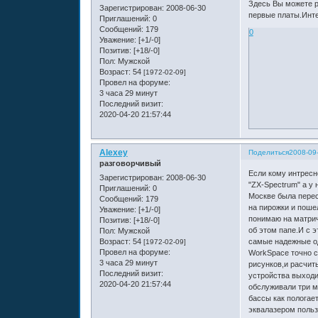
Здесь Вы можете р
Зарегистрирован
: 2008-06-30
первые платы.Инте
Приглашений:
0
Сообщений:
179
0
Уважение:
[+1/-0]
Позитив:
[+18/-0]
Пол:
Мужской
Возраст:
54
[1972-02-09]
Провел на форуме:
3 часа 29 минут
Последний визит:
2020-04-20 21:57:44
Alexey
Поделиться
2008-09
разговорчивый
Если кому интресн
Зарегистрирован
: 2008-06-30
"ZX-Spectrum" а у
Приглашений:
0
Москве была переса
Сообщений:
179
на пирожки и поше
Уважение:
[+1/-0]
понимаю на матрич
Позитив:
[+18/-0]
об этом папе.И с 
Пол:
Мужской
Возраст:
54
самые надежные од
[1972-02-09]
Провел на форуме:
WorkSpace точно с
3 часа 29 минут
рисунков,и расчит
Последний визит:
устройства выходи
2020-04-20 21:57:44
обслуживали три м
бассы как пологает
эквалазером польз