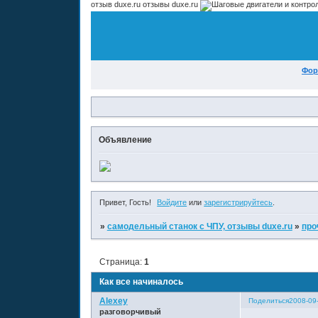
отзыв duxe.ru отзывы duxe.ru
Фор
Объявление
Привет, Гость!
Войдите
или
зарегистрируйтесь
.
»
самодельный станок с ЧПУ, отзывы duxe.ru
»
про
Страница:
1
Как все начиналось
Alexey
Поделиться
2008-09
разговорчивый