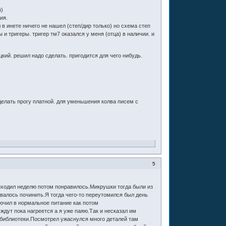
ы)
ия.
 в инете ничего не нашел (степ/дир только) но схема степ
 и тригеры. тригер тм7 оказался у меня (отца) в наличии. и
цкий. решил надо сделать. пригодится для чего нибудь.
делать прогу платной. для уменьшения колва писем с
5
походил неделю потом понравилось.Микрушки тогда были из
валось починить.Я тогда чего-то переутомился был день
лючил в нормальное питание как потом
дут пока нагреется а я уже паяю.Так и несказал им
з библиотеки.Посмотрел ужаснулся много деталей там