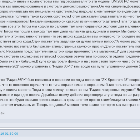
 подошли вновь к компьютерам там гид расказывал что эта модель IBM 286 PC може
яли как гипнотезированные и смотрели демонстрацию станка.Он мог сверлить,фрезер
просил написать его инициалы на оргстекле.Гид подошел к компьютеру по видимому 
отелось получить такой кусочек оргстекла.Потом расказали представители из чего так
ов и контролера.Показали контролер он срстоял из кучи какихто деталек.Папа тогда з
чше все это.Потом мы ходили по салонам там мне понравился экспонат два маленьких
л.Потом мы пошли к выходу там нам дали на память два журнала и значок.Мы было пош
вители этой выставки ответили что это штрих коды.Если вам интересно то пройдите в
йствует штрих коды.Один посетитель задал как он думал глупый вопрос"А можно распе
умленого посетителя был распечатана страница какую он просил.Другой посетитель п
ыло.Расказали представители как штрих коды применяются в магазинах.И для сравне
ко смотреть сколько высветиться.Посмотрев результаты по скорости отдали предпочте
было ехать к бабушке.В купе когда горели фонари и на столе стоял горячий чай с буте
Снежеть-202" можно управлять с "Радио 86РК" там вроде как пульт управления должен 
но "Радио 86РК" был тяжеловат в освоении но когда появился "ZX-Spectrum 48" сперва
 что-то полезного сделал что-то типа справочника но хорошо им было пользоваться ко
ку и поиска кассеты.Тогда я взял книжку не знаю зачем "Радиоэлектронные игрушки" 
етников и один для сверла.Доработал схему добавил еще координату и тогда начал раз
ольно это будет сказано привязывалась к трем а потом просто к комбинациям клавиш.Н
 а потом считывать их.Теперь я в данный момент тоже самое повторяю как ни странно
сей
-16 01:39:00