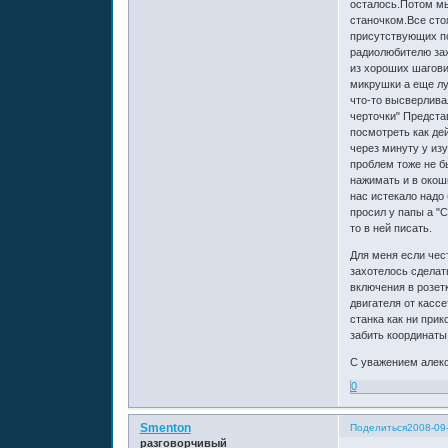
осталось.Потом мы
станочком.Все сто
присутствующих по
радиолюбителю зах
из хороших шаговик
микрушки а еще лу
что-то высверлива
черточки" Предста
посмотреть как де
через минуту у из
проблем тоже не б
нажимать и в окош
нас истекало надо 
просил у папы а "
то в ней писать.
Для меня если чест
захотелось сделать
включения в розет
двигателя от касс
станка как ни прик
забить координаты
С уважением алек
0
Smenton
Поделиться
2008-09
разговорчивый