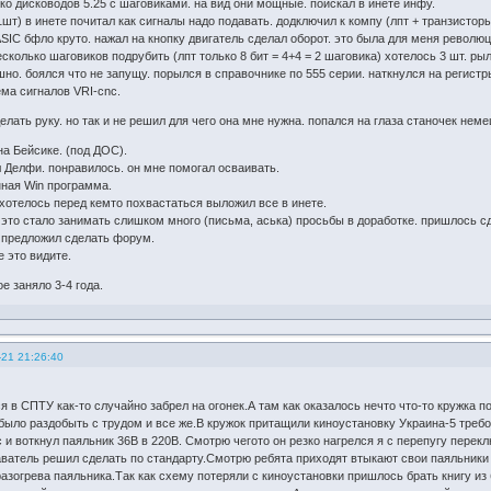
ко дисководов 5.25 с шаговиками. на вид они мощные. поискал в инете инфу.
шт) в инете почитал как сигналы надо подавать. додключил к компу (лпт + транзистор
SIC бфло круто. нажал на кнопку двигатель сделал оборот. это была для меня революц
сколько шаговиков подрубить (лпт только 8 бит = 4+4 = 2 шаговика) хотелось 3 шт. рыл
но. боялся что не запущу. порылся в справочнике по 555 серии. наткнулся на регистры
ема сигналов VRI-cnc.
елать руку. но так и не решил для чего она мне нужна. попался на глаза станочек неме
на Бейсике. (под ДОС).
л Делфи. понравилось. он мне помогал осваивать.
ная Win программа.
хотелось перед кемто похвастаться выложил все в инете.
 это стало занимать слишком много (письма, аська) просьбы в доработке. пришлось с
 предложил сделать форум.
е это видите.
е заняло 3-4 года.
-21 21:26:40
я в СПТУ как-то случайно забрел на огонек.А там как оказалось нечто что-то кружка 
было раздобыть с трудом и все же.В кружок притащили киноустановку Украина-5 требо
 и воткнул паяльник 36В в 220В. Смотрю чегото он резко нагрелся я с перепугу перек
ватель решил сделать по стандарту.Смотрю ребята приходят втыкают свои паяльники ж
разогрева паяльника.Так как схему потеряли с киноустановки пришлось брать книгу и