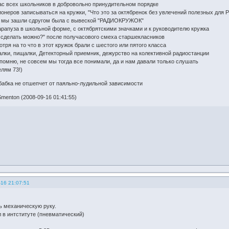
ас всех школьников в добровольно принудительном порядке
ионеров записываться на кружки, "Что это за октябренок без увлечений полезных для 
а мы зашли сдругом была с вывеской "РАДИОКРУЖОК"
арапуза в школьной форме, с октябрятскими значками и к руководителю кружка
с сделать можно?" после получасового смеха старшекласников
тря на то что в этот кружок брали с шестого или пятого класса
алки, пищалки, Детекторный приемник, дежурство на колективной радиостанции
помню, не совсем мы тогда все понимали, да и нам давали только слушать
лям 73!)
 бабка не отшепчет от паяльно-лудильной зависимости
menton (2008-09-16 01:41:55)
-16 21:07:51
ь механическую руку.
 в интституте (пневматический)