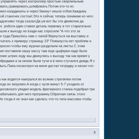
т управлять через контроллер простым сверлильным
овать,гравировать,шлифовать.Потом кто-то из
ввел координаты и через 5минут неыло отбоя.Каждому
ой станочек состоит.Это я сейчас теперь понимаю из чего
адумчиво тогда сказал:Да уж вот бы эти движочки да
 робота один ставил деталь первому а тот старательно
ли к выходу но взади нас спросили "А что это за
он туда.Пришлось нам с папой Вернуться на выставку и
чатать к примеру страницу 23" Пожалуста нет проблем и
опросил чтобы ему журнал разделали на листы.С этим
ния поставили нашу кассу там еще цыферки надо было
ние штрих коду мы двинулись к выходу так как время у
рбродами а за окном были тучи и в окно стучался дождь.Я с
быть.Папа посмотрел на меня достал тетрадку и начал что-
 как водится наигрался во всякие стрелялки потом
гда он загружен.А когда с нуля минут 5-7 уходило от
Яцеховского увидил модель фрезерного станка подобрал три
рабатывать для него программу.Обратная связь этого
о тогда я не знал как сделать что-то типа массива чтобы
.
3