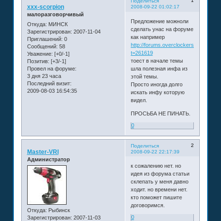
1
Поделиться
xxx-scorpion
2008-09-22 01:02:17
малоразговорчивый
Предложение можноли
Откуда:
МИНСК
сделать унас на форуме
Зарегистрирован
: 2007-11-04
как например
Приглашений:
0
http://forums.overclockers.ru/viewtop
Сообщений:
58
t=261619
Уважение:
[+0/-1]
тоест в начале темы
Позитив:
[+3/-1]
Провел на форуме:
шла полезная инфа из
3 дня 23 часа
этой темы.
Последний визит:
Просто иногда долго
2009-08-03 16:54:35
искать инфу которую
видел.
ПРОСЬБА НЕ ПИНАТЬ.
0
2
Поделиться
Master-VRI
2008-09-22 22:17:39
Администратор
к сожалению нет. но
идея из форума статьи
склепать у меня давно
ходит. но времени нет.
кто поможет пишите
договоримся.
Откуда:
Рыбинск
0
Зарегистрирован
: 2007-11-03