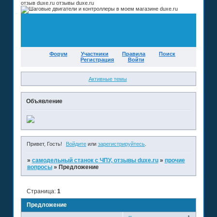
отзыв duxe.ru отзывы duxe.ru
Форум
Участники
Правила
Поиск
Регистрация
Войти
Активные темы
Объявление
Привет, Гость!
Войдите
или
зарегистрируйтесь
.
»
самодельный станок с ЧПУ, отзывы duxe.ru
»
прочие
вопросы
»
Предложение
Страница:
1
Предложение