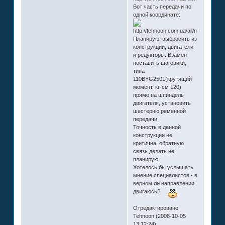
Вот часть передачи по
одной координате:
Планирую выбросить из
конструкции, двигатели
и редукторы. Взамен
поставить шаговики,
типа
110BYG2501(крутящий
момент, кг·см 120)
прямо на шпиндель
двигателя, установить
шестерню ременной
передачи.
Точность в данной
конструкции не
критична, обратную
связь делать не
планирую.
Хотелось бы услышать
мнение специалистов - в
верном ли направлении
двигаюсь?
Отредактировано
Tehnoon (2008-10-05
13:12:24)