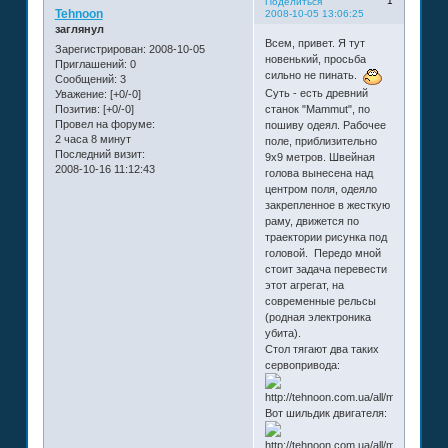
1
Поделиться
Tehnoon
2008-10-05 13:06:25
заглянул
Всем, привет. Я тут
Зарегистрирован
: 2008-10-05
новенький, просьба
Приглашений:
0
сильно не пинать.
Сообщений:
3
Суть - есть древний
Уважение:
[+0/-0]
Позитив:
[+0/-0]
станок "Mammut", по
Провел на форуме:
пошиву одеял. Рабочее
2 часа 8 минут
поле, приблизительно
Последний визит:
9х9 метров. Швейная
2008-10-16 11:12:43
голова вынесена над
центром поля, одеяло
закрепленное в жесткую
раму, движется по
траектории рисунка под
головой. Передо мной
стоит задача перевести
этот агрегат, на
современные рельсы
(родная электроника
убита).
Стол тягают два таких
сервопривода:
Вот шильдик двигателя: