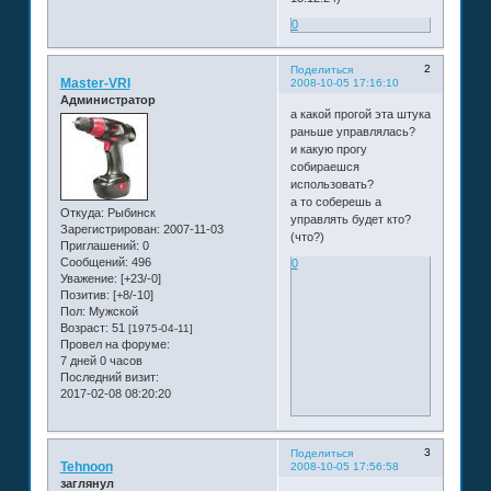
0
2
Поделиться
Master-VRI
2008-10-05 17:16:10
Администратор
а какой прогой эта штука
раньше управлялась?
и какую прогу
собираешся
использовать?
а то соберешь а
Откуда:
Рыбинск
управлять будет кто?
Зарегистрирован
: 2007-11-03
(что?)
Приглашений:
0
Сообщений:
496
0
Уважение:
[+23/-0]
Позитив:
[+8/-10]
Пол:
Мужской
Возраст:
51
[1975-04-11]
Провел на форуме:
7 дней 0 часов
Последний визит:
2017-02-08 08:20:20
3
Поделиться
Tehnoon
2008-10-05 17:56:58
заглянул