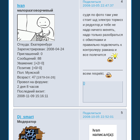
4
Поделиться
Ivan
2008-10-05 22:47:37
малоразговорчивый
судя по фото там уже
стоит шд электро тормоз
и редуктор,и тебе не
надо ничего менять,
надо только разобраться
с обмотками и
Откуда:
Екатеренбург
правильно подключить к
Зарегистрирован
: 2008-04-24
контролеру рамана и
Приглашений:
0
все полечится
Сообщений:
88
Уважение:
[+2/-0]
Позитив:
[+0/-0]
______________________________
Пол:
Мужской
всем respekt.
Возраст:
47
[1979-04-26]
Провел на форуме:
0
2 дня 8 часов
Последний визит:
2008-11-09 15:16:11
5
Поделиться
Dj_smart
2008-10-05 22:52:01
Модератор
Ivan
написал(а):