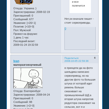
и все
полечится
Откуда:
Украина :)
Зарегистрирован
: 2008-02-19
Приглашений:
0
Нет,он вначале пишет -
Сообщений:
677
стоят сервоприводы.
Уважение:
[+20/-1]
Позитив:
[+10/-0]
0
Пол:
Мужской
Провел на форуме:
1 день 1 час
Последний визит:
2009-01-24 19:32:59
6
Поделиться
Ivan
2008-10-05 22:59:36
малоразговорчивый
в принцепи да на фото
шильдика написано
сервопривод, но на
другом фото та большая
штука от которой идет
ремень больше
Откуда:
Екатеренбург
смахивает на
Зарегистрирован
: 2008-04-24
промышленный ШД а
Приглашений:
0
вторая штука напротив
Сообщений:
88
редуктора смахивает на
Уважение:
[+2/-0]
сельсин, вот я и