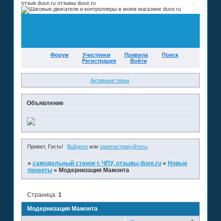
отзыв duxe.ru отзывы duxe.ru
Форум
Участники
Правила
Поиск
Регистрация
Войти
Активные темы
Объявление
Привет, Гость!
Войдите
или
зарегистрируйтесь
.
»
самодельный станок с ЧПУ, отзывы duxe.ru
»
Новые
проекты
»
Модернизация Мамонта
Страница:
1
Модернизация Мамонта