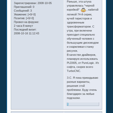
Раньше, эта штука
Зарегистрирован
: 2008-10-05
управлялась "черной
Приглашений:
0
коробкой"
, набитой
Сообщений:
3
Уважение:
[+0/-0]
логикой 74-й серии,
Позитив:
[+0/-0]
кучей тиристоров и
Провел на форуме:
здоровенным
2 часа 8 минут
трансформатором. С
Последний визит:
утра, при включени
2008-10-16 11:12:43
приходил специально
обученный человек с
большущим дисководом
и скармливал станку
рисунок.
В качестве драйверов,
планирую использовать
PLD005, от PureLogic. Из
софта, скорее всего
TurboCNC.
З.С. Я пока прикидываю
разные варианты,
решения этой
проблемки. Буду очень
благодарен за любые
подсказки.
0