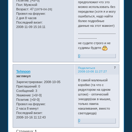
Позитив:
[+0/-0]
предположил что это
Пол:
Мужской
можно использовать без
Возраст:
47
[1979-04-26]
переделки (хотя я и могу
Провел на форуме:
ошибаться, надо найти
2 дня 8 часов
более подробные
Последний визит:
данные на этот мамонт)
2008-11-09 15:16:11
--------------------------------
----------------
не судите строго и не
судимы будете
0
7
Поделиться
Tehnoon
2008-10-06 11:27:27
заглянул
В самой маленькой
Зарегистрирован
: 2008-10-05
коробке (та что с
Приглашений:
0
редуктором на одном
Сообщений:
3
штоке) - оптический
Уважение:
[+0/-0]
энкодер(как в мышке,
Позитив:
[+0/-0]
только лампа
Провел на форуме:
2 часа 8 минут
накаливания, вместо
Последний визит:
светодиода)
2008-10-16 11:12:43
0
Страница:
1