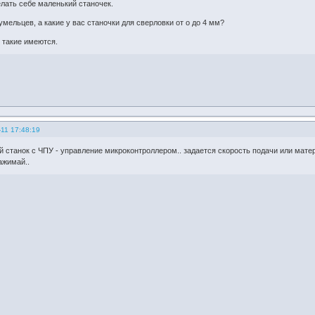
лать себе маленький станочек.
умельцев, а какие у вас станочки для сверловки от о до 4 мм?
 такие имеются.
11 17:48:19
 станок с ЧПУ - управление микроконтроллером.. задается скорость подачи или матери
ажимай..