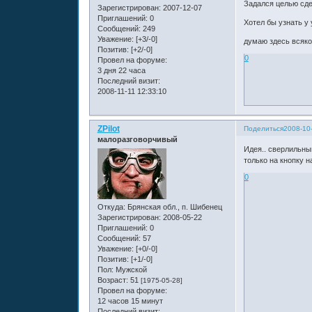
Задался целью сде
Зарегистрирован
: 2007-12-07
Приглашений:
0
Хотел бы узнать у 
Сообщений:
249
Уважение:
[+3/-0]
думаю здесь всяко
Позитив:
[+2/-0]
0
Провел на форуме:
3 дня 22 часа
Последний визит:
2008-11-11 12:33:10
ZPilot
Поделиться
2008-10-
малоразговорчивый
Идея.. сверлильный
только на кнопку н
0
Откуда:
Брянская обл., п. Шибенец
Зарегистрирован
: 2008-05-22
Приглашений:
0
Сообщений:
57
Уважение:
[+0/-0]
Позитив:
[+1/-0]
Пол:
Мужской
Возраст:
51
[1975-05-28]
Провел на форуме:
12 часов 15 минут
Последний визит: