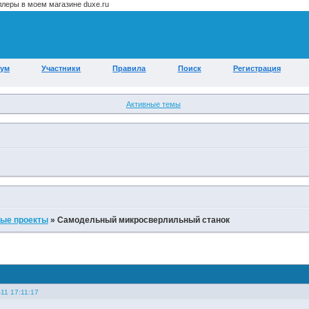
ум
Участники
Правила
Поиск
Регистрация
Активные темы
ые проекты
»
Самодельный микросверлильный станок
11 17:11:17