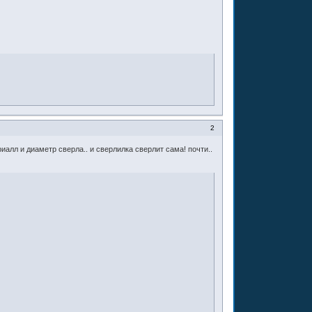
2
алл и диаметр сверла.. и сверлилка сверлит сама! почти..