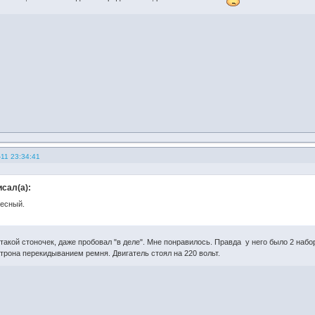
11 23:34:41
сал(а):
ресный.
 такой стоночек, даже пробовал "в деле". Мне понравилось. Правда у него было 2 на
трона перекидыванием ремня. Двигатель стоял на 220 вольт.