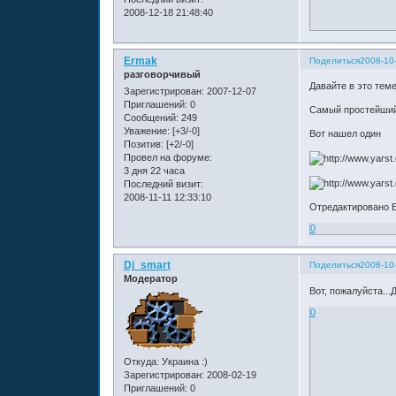
2008-12-18 21:48:40
Ermak
Поделиться
2008-10-
разговорчивый
Давайте в это теме
Зарегистрирован
: 2007-12-07
Приглашений:
0
Самый простейший
Сообщений:
249
Уважение:
[+3/-0]
Вот нашел один
Позитив:
[+2/-0]
Провел на форуме:
3 дня 22 часа
Последний визит:
2008-11-11 12:33:10
Отредактировано E
0
Dj_smart
Поделиться
2008-10-
Модератор
Вот, пожалуйста...
0
Откуда:
Украина :)
Зарегистрирован
: 2008-02-19
Приглашений:
0