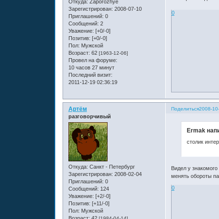
Откуда:
Zaporozhye
Зарегистрирован
: 2008-07-10
0
Приглашений:
0
Сообщений:
2
Уважение:
[+0/-0]
Позитив:
[+0/-0]
Пол:
Мужской
Возраст:
62
[1963-12-06]
Провел на форуме:
10 часов 27 минут
Последний визит:
2011-12-19 02:36:19
Артём
Поделиться
2008-10-
разговорчивый
Ermak напи
столик инте
Откуда:
Санкт - Петербург
Видел у знакомого
Зарегистрирован
: 2008-02-04
менять обороты па
Приглашений:
0
0
Сообщений:
124
Уважение:
[+2/-0]
Позитив:
[+11/-0]
Пол:
Мужской
Возраст:
42
[1984-04-14]