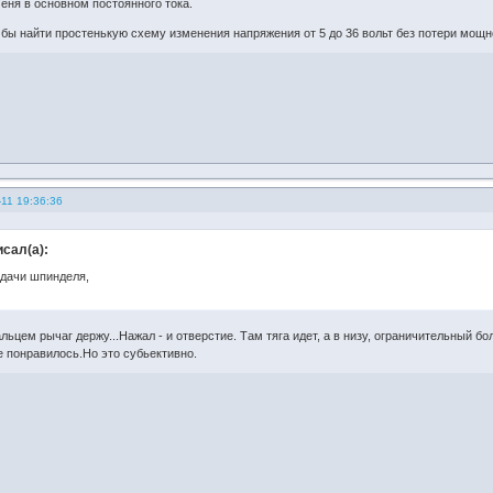
еня в основном постоянного тока.
бы найти простенькую схему изменения напряжения от 5 до 36 вольт без потери мощн
11 19:36:36
сал(а):
дачи шпинделя,
ьцем рычаг держу...Нажал - и отверстие. Там тяга идет, а в низу, ограничительный бо
е понравилось.Но это субьективно.