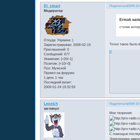
Dj_smart
Поделиться
2008-10-
Модератор
Ermak напи
столик инте
Откуда:
Украина :)
Точно такое было в
Зарегистрирован
: 2008-02-19
Приглашений:
0
0
Сообщений:
677
Уважение:
[+20/-1]
Позитив:
[+10/-0]
Пол:
Мужской
Провел на форуме:
1 день 1 час
Последний визит:
2009-01-24 19:32:59
Lexeich
Поделиться
2008-10-
заглянул
Мои творения:
С помощью последн
Электроника давно