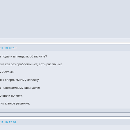
11 19:13:18
 подачи шпинделя, объясните?
ня как раз проблемы нет, есть различные.
ь 2 схемы
я к сверлильному столику
 к неподвижному шпинделю
учше и почему.
тимальное решение.
11 19:15:07