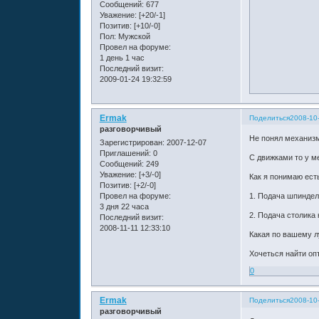
Сообщений:
677
Уважение:
[+20/-1]
Позитив:
[+10/-0]
Пол:
Мужской
Провел на форуме:
1 день 1 час
Последний визит:
2009-01-24 19:32:59
Ermak
Поделиться
2008-10-
разговорчивый
Не понял механизм
Зарегистрирован
: 2007-12-07
Приглашений:
0
С движками то у ме
Сообщений:
249
Уважение:
[+3/-0]
Как я понимаю ест
Позитив:
[+2/-0]
Провел на форуме:
1. Подача шпиндел
3 дня 22 часа
2. Подача столика
Последний визит:
2008-11-11 12:33:10
Какая по вашему л
Хочеться найти оп
0
Ermak
Поделиться
2008-10-
разговорчивый