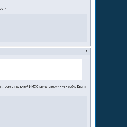
ости.
7
лт, то же с пружиной.ИМХО рычаг сверху - не удобно.Был и