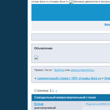
отзыв duxe.ru отзывы duxe.ru
Фор
Объявление
Привет, Гость!
Войдите
или
зарегистрируйтесь
.
»
самодельный станок с ЧПУ, отзывы duxe.ru
»
Нов
Страница:
1
2
»
Самодельный микросверлильный станок
Ermak
Поделиться
2008-10-
разговорчивый