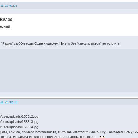
11 22:01:25
сал(а):
ресный.
 "Радио" за 80-е годы.Один к одному. Но это без "специалистов" не осилить.
11 23:32:06
его, сейчас, по мере возможности, пытаюсь изготовить механику к самодельному C
 готова, механика медленно продвигается, работа отвлекает.