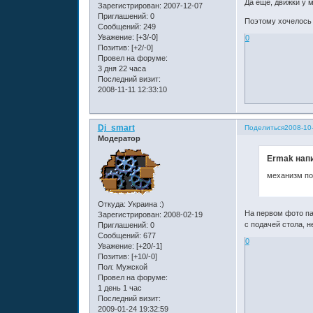
Да еще, движки у м
Зарегистрирован
: 2007-12-07
Приглашений:
0
Поэтому хочелось 
Сообщений:
249
Уважение:
[+3/-0]
0
Позитив:
[+2/-0]
Провел на форуме:
3 дня 22 часа
Последний визит:
2008-11-11 12:33:10
Dj_smart
Поделиться
2008-10-
Модератор
Ermak напи
механизм по
Откуда:
Украина :)
На первом фото пал
Зарегистрирован
: 2008-02-19
с подачей стола, н
Приглашений:
0
Сообщений:
677
0
Уважение:
[+20/-1]
Позитив:
[+10/-0]
Пол:
Мужской
Провел на форуме:
1 день 1 час
Последний визит:
2009-01-24 19:32:59