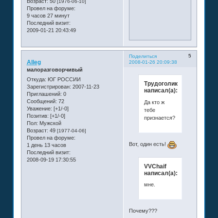
Возраст:
50
[1976-06-10]
Провел на форуме:
9 часов 27 минут
Последний визит:
2009-01-21 20:43:49
5
Поделиться
Alleg
2008-01-26 20:09:38
малоразговорчивый
Откуда:
ЮГ РОССИИ
Трудоголик
Зарегистрирован
: 2007-11-23
написал(а):
Приглашений:
0
Сообщений:
72
Да кто ж
Уважение:
[+1/-0]
тебе
Позитив:
[+1/-0]
признается?
Пол:
Мужской
Возраст:
49
[1977-04-06]
Провел на форуме:
Вот, один есть!
1 день 13 часов
Последний визит:
2008-09-19 17:30:55
VVChaif
написал(а):
мне.
Почему???