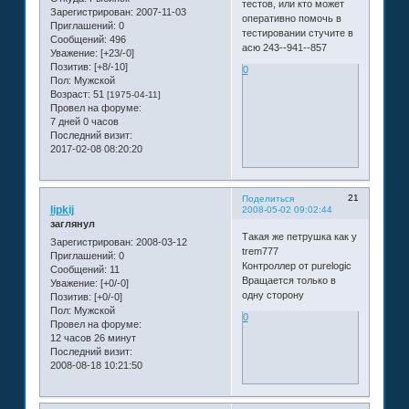
тестов, или кто может
Зарегистрирован
: 2007-11-03
оперативно помочь в
Приглашений:
0
тестировании стучите в
Сообщений:
496
аcю 243--941--857
Уважение:
[+23/-0]
Позитив:
[+8/-10]
0
Пол:
Мужской
Возраст:
51
[1975-04-11]
Провел на форуме:
7 дней 0 часов
Последний визит:
2017-02-08 08:20:20
21
Поделиться
lipkij
2008-05-02 09:02:44
заглянул
Такая же петрушка как у
Зарегистрирован
: 2008-03-12
trem777
Приглашений:
0
Контроллер от purelogic
Сообщений:
11
Вращается только в
Уважение:
[+0/-0]
одну сторону
Позитив:
[+0/-0]
Пол:
Мужской
0
Провел на форуме:
12 часов 26 минут
Последний визит:
2008-08-18 10:21:50