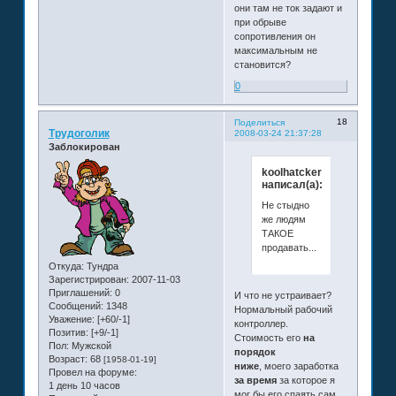
они там не ток задают и
при обрыве
сопротивления он
максимальным не
становится?
0
18
Поделиться
Трудоголик
2008-03-24 21:37:28
Заблокирован
koolhatcker
написал(а):
Не стыдно
же людям
ТАКОЕ
продавать...
Откуда:
Тундра
Зарегистрирован
: 2007-11-03
Приглашений:
0
И что не устраивает?
Сообщений:
1348
Нормальный рабочий
Уважение:
[+60/-1]
контроллер.
Позитив:
[+9/-1]
Стоимость его
на
Пол:
Мужской
порядок
Возраст:
68
[1958-01-19]
ниже
, моего заработка
Провел на форуме:
за время
за которое я
1 день 10 часов
мог бы его спаять сам.