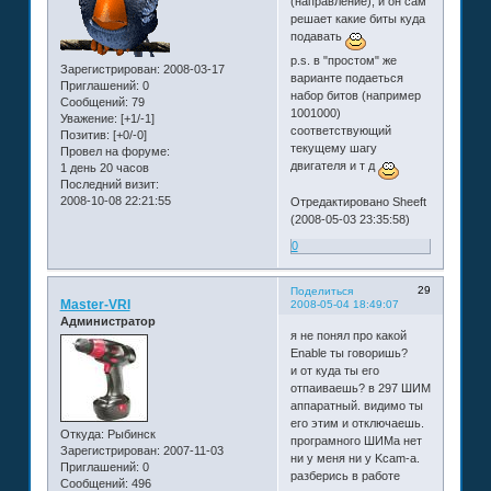
(направление), и он сам
решает какие биты куда
подавать
p.s. в "простом" же
Зарегистрирован
: 2008-03-17
варианте подаеться
Приглашений:
0
набор битов (например
Сообщений:
79
1001000)
Уважение:
[+1/-1]
соответствующий
Позитив:
[+0/-0]
текущему шагу
Провел на форуме:
двигателя и т д
1 день 20 часов
Последний визит:
2008-10-08 22:21:55
Отредактировано Sheeft
(2008-05-03 23:35:58)
0
29
Поделиться
Master-VRI
2008-05-04 18:49:07
Администратор
я не понял про какой
Enable ты говоришь?
и от куда ты его
отпаиваешь? в 297 ШИМ
аппаратный. видимо ты
его этим и отключаешь.
Откуда:
Рыбинск
програмного ШИМа нет
Зарегистрирован
: 2007-11-03
ни у меня ни у Kcam-а.
Приглашений:
0
разберись в работе
Сообщений:
496