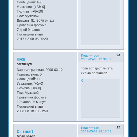
Сообщений:
496
Уважение:
[+23/-0]
Позитив:
[+8/-10]
Пол:
Мужской
Возраст:
51
[1975-04-11]
Провел на форуме:
7 дней 0 часов
Последний визит:
2017-02-08 08:20:20
24
Поделиться
lipkij
2008-05-03 12:38:02
заглянул
тока вот даст ли эта
Зарегистрирован
: 2008-03-12
схема полушаг?
Приглашений:
0
Сообщений:
11
0
Уважение:
[+0/-0]
Позитив:
[+0/-0]
Пол:
Мужской
Провел на форуме:
12 часов 26 минут
Последний визит:
2008-08-18 10:21:50
25
Поделиться
Dj_smart
2008-05-03 14:16:01
Модератор