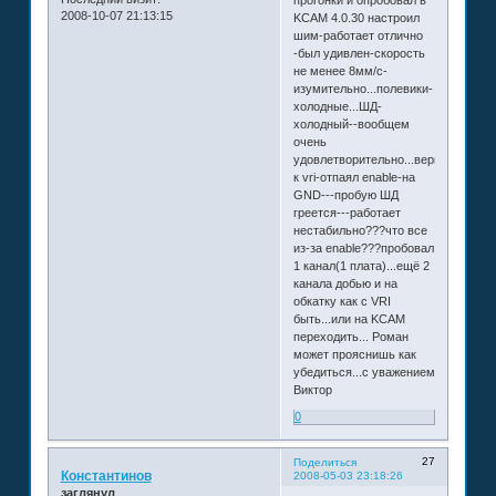
прогонки и опробовал в
2008-10-07 21:13:15
KCAM 4.0.30 настроил
шим-работает отлично
-был удивлен-скорость
не менее 8мм/с-
изумительно...полевики-
холодные...ШД-
холодный--вообщем
очень
удовлетворительно...вернулся
к vri-отпаял enable-на
GND---пробую ШД
греется---работает
нестабильно???что все
из-за enable???пробовал
1 канал(1 плата)...ещё 2
канала добью и на
обкатку как с VRI
быть...или на KCAM
переходить... Роман
может прояснишь как
убедиться...с уважением
Виктор
0
27
Поделиться
Константинов
2008-05-03 23:18:26
заглянул