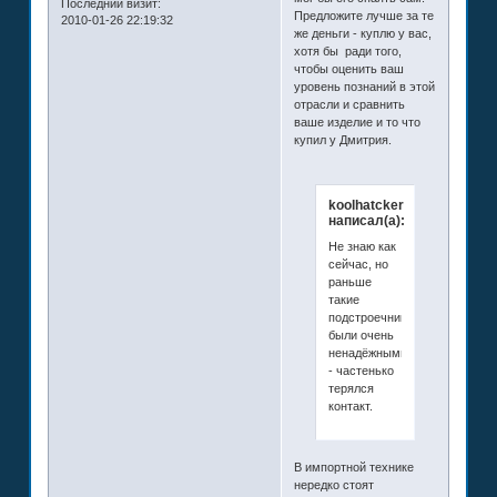
Последний визит:
Предложите лучше за те
2010-01-26 22:19:32
же деньги - куплю у вас,
хотя бы ради того,
чтобы оценить ваш
уровень познаний в этой
отрасли и сравнить
ваше изделие и то что
купил у Дмитрия.
koolhatcker
написал(а):
Не знаю как
сейчас, но
раньше
такие
подстроечники
были очень
ненадёжными
- частенько
терялся
контакт.
В импортной технике
нередко стоят