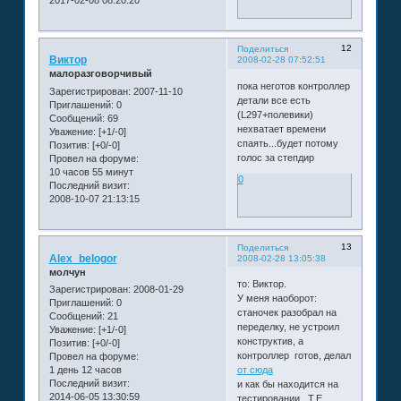
2017-02-08 08:20:20
12
Поделиться
Виктор
2008-02-28 07:52:51
малоразговорчивый
пока неготов контроллер
Зарегистрирован
: 2007-11-10
детали все есть
Приглашений:
0
(L297+полевики)
Сообщений:
69
нехватает времени
Уважение:
[+1/-0]
спаять...будет потому
Позитив:
[+0/-0]
голос за степдир
Провел на форуме:
10 часов 55 минут
0
Последний визит:
2008-10-07 21:13:15
13
Поделиться
Alex_belogor
2008-02-28 13:05:38
молчун
то: Виктор.
Зарегистрирован
: 2008-01-29
У меня наоборот:
Приглашений:
0
станочек разобрал на
Сообщений:
21
переделку, не устроил
Уважение:
[+1/-0]
конструктив, а
Позитив:
[+0/-0]
контроллер готов, делал
Провел на форуме:
1 день 12 часов
от сюда
Последний визит:
и как бы находится на
2014-06-05 13:30:59
тестировании. Т.Е.