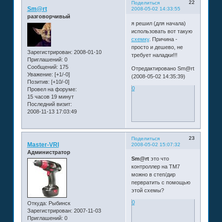
22
Поделиться
Sm@rt
2008-05-02 14:33:55
разговорчивый
я решил (для начала)
использовать вот такую
схемку
. Причина -
просто и дешево, не
Зарегистрирован
: 2008-01-10
требует наладки!!!
Приглашений:
0
Сообщений:
175
Отредактировано Sm@rt
Уважение:
[+1/-0]
(2008-05-02 14:35:39)
Позитив:
[+10/-0]
0
Провел на форуме:
15 часов 19 минут
Последний визит:
2008-11-13 17:03:49
23
Поделиться
Master-VRI
2008-05-02 15:07:32
Администратор
Sm@rt
это что
контроллер на ТМ7
можно в степ/дир
первратить с помощью
этой схемы?
0
Откуда:
Рыбинск
Зарегистрирован
: 2007-11-03
Приглашений:
0