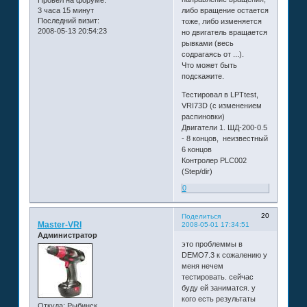
3 часа 15 минут
либо вращение остается
Последний визит:
тоже, либо изменяется
2008-05-13 20:54:23
но двигатель вращается
рывками (весь
содрагаясь от ...).
Что может быть
подскажите.
Тестировал в LPTtest,
VRI73D (с изменением
распиновки)
Двигатели 1. ШД-200-0.5
- 8 концов, неизвестный
6 концов
Контролер PLC002
(Step/dir)
0
20
Поделиться
Master-VRI
2008-05-01 17:34:51
Администратор
это проблеммы в
DEMO7.3 к сожалению у
меня нечем
тестировать. сейчас
буду ей заниматся. у
кого есть результаты
Откуда:
Рыбинск