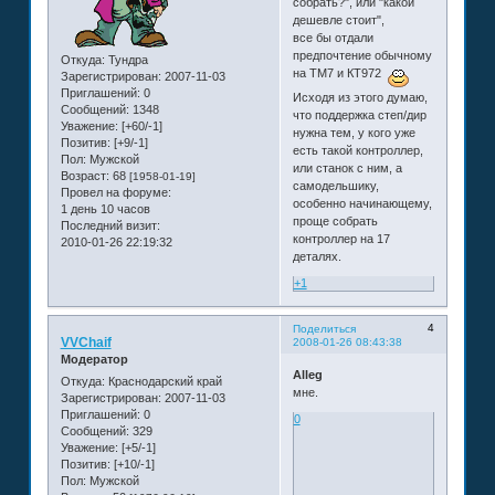
собрать?", или "какой
дешевле стоит",
все бы отдали
предпочтение обычному
Откуда:
Тундра
на ТМ7 и КТ972
Зарегистрирован
: 2007-11-03
Приглашений:
0
Исходя из этого думаю,
Сообщений:
1348
что поддержка степ/дир
Уважение:
[+60/-1]
нужна тем, у кого уже
Позитив:
[+9/-1]
есть такой контроллер,
Пол:
Мужской
или станок с ним, а
Возраст:
68
[1958-01-19]
самодельшику,
Провел на форуме:
особенно начинающему,
1 день 10 часов
проще собрать
Последний визит:
контроллер на 17
2010-01-26 22:19:32
деталях.
+1
4
Поделиться
VVChaif
2008-01-26 08:43:38
Модератор
Alleg
Откуда:
Краснодарский край
мне.
Зарегистрирован
: 2007-11-03
Приглашений:
0
0
Сообщений:
329
Уважение:
[+5/-1]
Позитив:
[+10/-1]
Пол:
Мужской