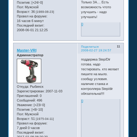
Только ЗА.... Есть
Позитив:
[+24/-0]
Пол:
Мужской
возможность чтото
Возраст:
36
[1989-08-23]
улучшить - надо
Провел на форуме:
улучшать!
16 часов 6 минут
0
Последний визит:
2008-06-01 21:12:25
11
Поделиться
Master-VRI
2008-02-27 19:24:57
Администратор
поддержка Step/Dir
готова. надо
тестировать. кто желает
пишите на мыло.
сообщу условия.
наличие станка и
Откуда:
Рыбинск
контроллера Step/dir
Зарегистрирован
: 2007-11-03
обязательна!!!!
Приглашений:
0
Сообщений:
496
0
Уважение:
[+23/-0]
Позитив:
[+8/-10]
Пол:
Мужской
Возраст:
51
[1975-04-11]
Провел на форуме:
7 дней 0 часов
Последний визит: