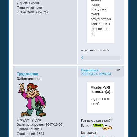
7 дней 0 часов
после
Последний визит:
выходных
2017-02-08 08:20:20
будет
результат.Контроллер
4ахLPT, на 4
-ре оси, вот
он.
а где ты его взял?
0
16
Поделиться
Трудоголик
2008-03-24 19:54:24
Заблокирован
Master-VRI
написал(а):
а где ты его
взял?
Откуда:
Тундра
Где взял, где взял?!
Зарегистрирован
: 2007-11-03
Купил!
Приглашений:
0
Вот здесь:
Сообщений:
1348