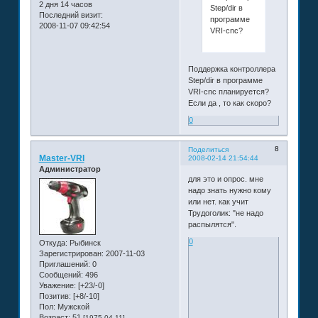
2 дня 14 часов
Step/dir в
Последний визит:
программе
2008-11-07 09:42:54
VRI-cnc?
Поддержка контроллера
Step/dir в программе
VRI-cnc планируется?
Если да , то как скоро?
0
8
Поделиться
Master-VRI
2008-02-14 21:54:44
Администратор
для это и опрос. мне
надо знать нужно кому
или нет. как учит
Трудоголик: "не надо
распылятся".
0
Откуда:
Рыбинск
Зарегистрирован
: 2007-11-03
Приглашений:
0
Сообщений:
496
Уважение:
[+23/-0]
Позитив:
[+8/-10]
Пол:
Мужской
Возраст:
51
[1975-04-11]