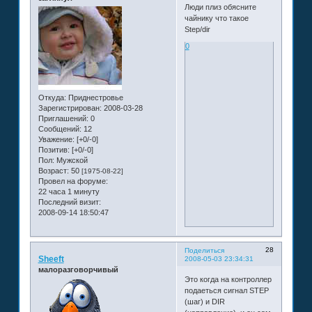
Люди плиз обясните
чайнику что такое
Step/dir
0
Откуда:
Приднестровье
Зарегистрирован
: 2008-03-28
Приглашений:
0
Сообщений:
12
Уважение:
[+0/-0]
Позитив:
[+0/-0]
Пол:
Мужской
Возраст:
50
[1975-08-22]
Провел на форуме:
22 часа 1 минуту
Последний визит:
2008-09-14 18:50:47
28
Поделиться
Sheeft
2008-05-03 23:34:31
малоразговорчивый
Это когда на контроллер
подаеться сигнал STEP
(шаг) и DIR