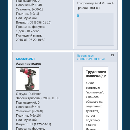
Приглашений:
0
Контроллер 4ахLPT, на 4
Сообщений:
1348
-ре оси, вот он.
Уважение:
[+60/-1]
Позитив:
[+9/-1]
0
Пол:
Мужской
Возраст:
68
[1958-01-19]
Провел на форуме:
1 день 10 часов
Последний визит:
2010-01-26 22:19:32
15
Поделиться
Master-VRI
2008-03-24 18:13:46
Администратор
Трудоголик
написал(а):
ейчас
тестирую
"по полной".
Откуда:
Рыбинск
Сначала
Зарегистрирован
: 2007-11-03
обкатаю на
Приглашений:
0
отдельных
Сообщений:
496
движках,
Уважение:
[+23/-0]
потом
Позитив:
[+8/-10]
Пол:
Мужской
подключу
Возраст:
51
[1975-04-11]
станок.
Провел на форуме:
Думаю