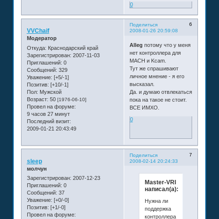
0
6
Поделиться
VVChaif
2008-01-26 20:59:08
Модератор
Alleg
потому что у меня
Откуда:
Краснодарский край
нет контроллера для
Зарегистрирован
: 2007-11-03
MACH и Kcam.
Приглашений:
0
Тут же спрашивают
Сообщений:
329
личное мнение - я его
Уважение:
[+5/-1]
высказал.
Позитив:
[+10/-1]
Пол:
Мужской
Да. и думаю отвлекаться
Возраст:
50
[1976-06-10]
пока на такое не стоит.
Провел на форуме:
ВСЕ ИМХО.
9 часов 27 минут
0
Последний визит:
2009-01-21 20:43:49
7
Поделиться
sleep
2008-02-14 20:24:33
молчун
Зарегистрирован
: 2007-12-23
Master-VRI
Приглашений:
0
написал(а):
Сообщений:
37
Уважение:
[+0/-0]
Нужна ли
Позитив:
[+1/-0]
поддержка
Провел на форуме:
контроллера