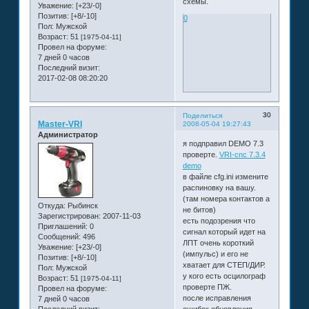
схемы.
Уважение:
[+23/-0]
Позитив:
[+8/-10]
0
Пол:
Мужской
Возраст:
51
[1975-04-11]
Провел на форуме:
7 дней 0 часов
Последний визит:
2017-02-08 08:20:20
30
Поделиться
Master-VRI
2008-05-04 19:27:43
Администратор
я подправил DEMO 7.3
проверте.
VRI-cnc 7.3.4
demo
в файле cfg.ini измените
распиновку на вашу.
(там номера контактов а
Откуда:
Рыбинск
не битов)
Зарегистрирован
: 2007-11-03
есть подозрения что
Приглашений:
0
сигнал который идет на
Сообщений:
496
ЛПТ очень короткий
Уважение:
[+23/-0]
(импульс) и его не
Позитив:
[+8/-10]
хватает для СТЕП/ДИР.
Пол:
Мужской
у кого есть осцилограф
Возраст:
51
[1975-04-11]
проверте ПЖ.
Провел на форуме:
после исправления
7 дней 0 часов