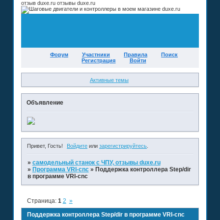
отзыв duxe.ru отзывы duxe.ru
Форум
Участники
Правила
Поиск
Регистрация
Войти
Активные темы
Объявление
Привет, Гость!
Войдите
или
зарегистрируйтесь
.
»
самодельный станок с ЧПУ, отзывы duxe.ru
»
Программа VRI-cnc
»
Поддержка контроллера Step/dir
в программе VRI-cnc
Страница:
1
2
»
Поддержка контроллера Step/dir в программе VRI-cnc