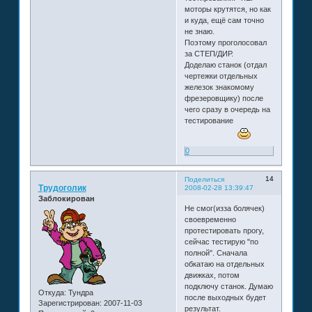
моторы крутятся, но как
и куда, ещё сам точно
не знаю.
Поэтому проголосовал
за СТЕП/ДИР.
Доделаю станок (отдал
чертежки отдельных
железок знакомому
фрезеровщику) после
чего сразу в очередь на
тестирование
0
14
Поделиться
Трудоголик
2008-02-28 13:39:47
Заблокирован
Не смог(изза болячек)
своевременно
протестировать прогу,
сейчас тестирую "по
полной". Сначала
обкатаю на отдельных
движках, потом
подключу станок. Думаю
Откуда:
Тундра
после выходных будет
Зарегистрирован
: 2007-11-03
результат.