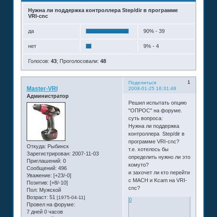
Нужна ли поддержка контроллера Step/dir в программе
VRI-cnc
да
90% - 39
нет
9% - 4
Голосов:
43
;
Проголосовали:
48
1
Поделиться
Master-VRI
2008-01-25 16:31:48
Администратор
Решил испытать опцию
"ОПРОС" на форуме.
суть вопроса:
Нужна ли поддержка
контроллера Step/dir в
программе VRI-cnc?
Откуда:
Рыбинск
т.е. хотелось бы
Зарегистрирован
: 2007-11-03
определить нужно ли это
Приглашений:
0
комуто?
Сообщений:
496
и захочет ли кто перейти
Уважение:
[+23/-0]
с MACH и Kcam на VRI-
Позитив:
[+8/-10]
cnc?
Пол:
Мужской
Возраст:
51
[1975-04-11]
0
Провел на форуме:
7 дней 0 часов