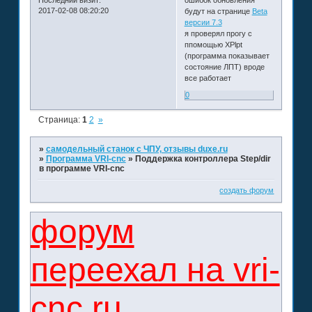
Последний визит:
ошибок обновления
2017-02-08 08:20:20
будут на странице
Beta
версии 7.3
я проверял прогу с
ппомощью XPlpt
(программа показывает
состояние ЛПТ) вроде
все работает
0
Страница:
1
2
»
»
самодельный станок с ЧПУ, отзывы duxe.ru
»
Программа VRI-cnc
»
Поддержка контроллера Step/dir
в программе VRI-cnc
создать форум
форум
переехал на vri-
cnc.ru