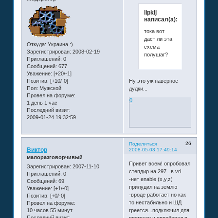
lipkij
написал(а):
тока вот
даст ли эта
Откуда:
Украина :)
схема
Зарегистрирован
: 2008-02-19
полушаг?
Приглашений:
0
Сообщений:
677
Уважение:
[+20/-1]
Позитив:
[+10/-0]
Ну это уж наверное
Пол:
Мужской
дудки...
Провел на форуме:
0
1 день 1 час
Последний визит:
2009-01-24 19:32:59
26
Поделиться
Виктор
2008-05-03 17:49:14
малоразговорчивый
Привет всем! опробовал
Зарегистрирован
: 2007-11-10
степдир на 297...в vri
Приглашений:
0
-нет enable (x,y,z)
Сообщений:
69
прилудил на землю
Уважение:
[+1/-0]
-вроде работает но как
Позитив:
[+0/-0]
то нестабильно и ШД
Провел на форуме:
10 часов 55 минут
греется...подключил для
Последний визит: