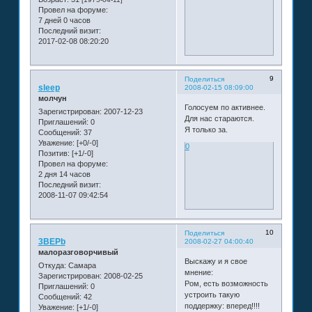
Провел на форуме:
7 дней 0 часов
Последний визит:
2017-02-08 08:20:20
9
Поделиться
sleep
2008-02-15 08:09:00
молчун
Голосуем по активнее.
Зарегистрирован
: 2007-12-23
Для нас стараются.
Приглашений:
0
Я только за.
Сообщений:
37
Уважение:
[+0/-0]
0
Позитив:
[+1/-0]
Провел на форуме:
2 дня 14 часов
Последний визит:
2008-11-07 09:42:54
10
Поделиться
3BEPb
2008-02-27 04:00:40
малоразговорчивый
Выскажу и я свое
Откуда:
Самара
мнение:
Зарегистрирован
: 2008-02-25
Ром, есть возможность
Приглашений:
0
устроить такую
Сообщений:
42
поддержку: вперед!!!!
Уважение:
[+1/-0]