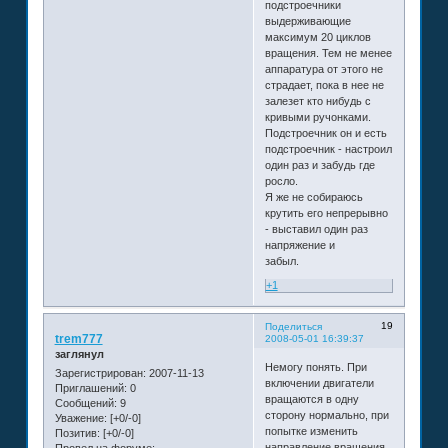
подстроечники
выдерживающие
максимум 20 циклов
вращения. Тем не менее
аппаратура от этого не
страдает, пока в нее не
залезет кто нибудь с
кривыми ручонками.
Подстроечник он и есть
подстроечник - настроил
один раз и забудь где
росло.
Я же не собираюсь
крутить его непрерывно
- выставил один раз
напряжение и
забыл.
+1
19
Поделиться
trem777
2008-05-01 16:39:37
заглянул
Немогу понять. При
Зарегистрирован
: 2007-11-13
включении двигатели
Приглашений:
0
вращаются в одну
Сообщений:
9
сторону нормально, при
Уважение:
[+0/-0]
попытке изменить
Позитив:
[+0/-0]
направление вращения,
Провел на форуме: