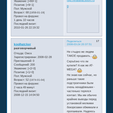
http://imafania.boom.ru
Уважение:
[+60/-1]
Позитив:
[+9/-1]
0
Пол:
Мужской
Возраст:
68
[1958-01-19]
Провел на форуме:
1 день 10 часов
Последний визит:
2010-01-26 22:19:32
17
Поделиться
koolhatcker
2008-03-24 20:37:51
разговорчивый
Не стыдно же людям
Откуда:
Омск
ТАКОЕ продавать...
Зарегистрирован
: 2008-02-28
Приглашений:
0
Серъёзно что ли
Сообщений:
200
купили? А как же AT-
Уважение:
[+2/-0]
MEGA?
Позитив:
[+1/-0]
Не знаю как сейчас, но
Пол:
Мужской
раньше такие
Возраст:
52
[1974-01-04]
подстроечники были
Провел на форуме:
очень ненадёжными -
2 часа 49 минут
Последний визит:
частенько терялся
2008-12-15 14:04:50
контакт. Мы им обычно
крайние выводы перед
установкой мелкими
бокорезами обжимали и
пропаивали. Надеюсь