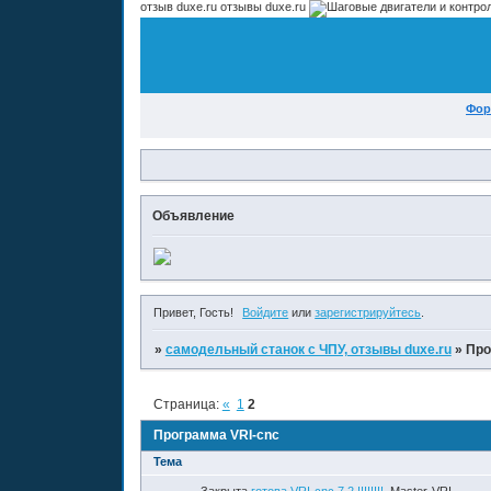
отзыв duxe.ru отзывы duxe.ru
Фор
Объявление
Привет, Гость!
Войдите
или
зарегистрируйтесь
.
»
самодельный станок с ЧПУ, отзывы duxe.ru
»
Про
Страница:
«
1
2
Программа VRI-cnc
Тема
Закрыта
готова VRI-cnc 7.2 !!!!!!!!
Master-VRI