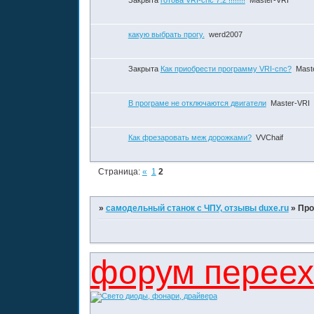
какую выбрать прогу.
werd2007
Закрыта
Как приобрести программу VRI-cnc?
Mast
В програме не отключаются двигатели
Master-VRI
Как фрезаровать меж дорожками?
VVChaif
Страница:
«
1
2
»
самодельный станок с ЧПУ, отзывы duxe.ru
»
Про
форум перееха