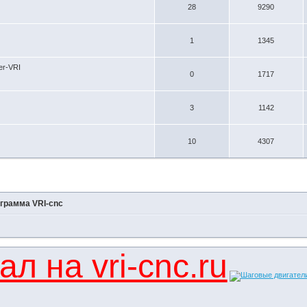
28
9290
1
1345
er-VRI
0
1717
3
1142
10
4307
грамма VRI-cnc
л на vri-cnc.ru