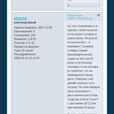
0
16
Поделиться
UR3VCD
2008-10-08 02:21:51
разговорчивый
Ну что, попробовал и я
Зарегистрирован
: 2007-11-08
сделать такой пылесос
Приглашений:
0
из бутылки и кулера от
Сообщений:
145
компа (8см). Результат
Уважение:
[+4/-0]
не впечатляет - я
Позитив:
[+1/-0]
перебрал 7 кулеров,
Провел на форуме:
3 дня 20 часов
отобрал самый
Последний визит:
производительный,
2009-01-21 15:12:07
подал на него аж 20
вольт и на бутылку
поставил ту же насадку
из трубочки, что на
приведенных выше
фото. Работает сей
девайс конечно чуть
потише. Но пластиковую
пыль всасывает с
расстояния всего 5 мм,
тогда как улитка "сосет"
с растояния 10-12 мм
при питании 15 вольт.