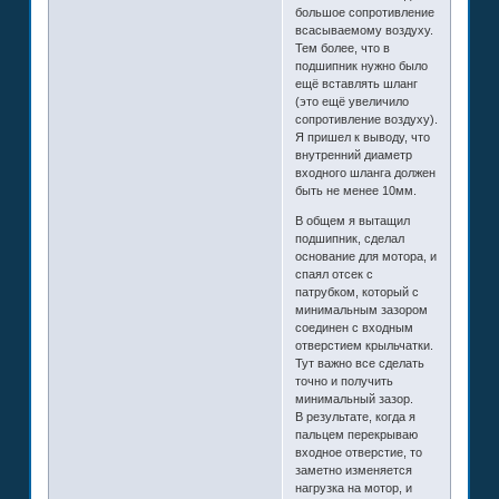
большое сопротивление
всасываемому воздуху.
Тем более, что в
подшипник нужно было
ещё вставлять шланг
(это ещё увеличило
сопротивление воздуху).
Я пришел к выводу, что
внутренний диаметр
входного шланга должен
быть не менее 10мм.
В общем я вытащил
подшипник, сделал
основание для мотора, и
спаял отсек с
патрубком, который с
минимальным зазором
соединен с входным
отверстием крыльчатки.
Тут важно все сделать
точно и получить
минимальный зазор.
В результате, когда я
пальцем перекрываю
входное отверстие, то
заметно изменяется
нагрузка на мотор, и