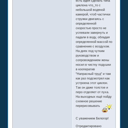
есть идея сделать типа
циклона что_то с
небольшой водяной
камерой, чтоб частички
стружки двигаясь с
определенной
скоростью просто не
успевали завернуть и
падали в воду, обладая
определенной массой по
сравнению с воздухом.
На днях под чутким
руководством и
сопровождением жены
носил в чистку подушки
в кооператив
"Напрасный труд" и там
как раз подсмотрел как
устроена этот циклон.
Так он даже толстое и
перо отделяет от пуха.
На выходных ещё пойду
схемное решение
перерисовывать
С уважением Белогор!
Отредактировано