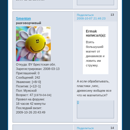
13
Поделиться
Smenton
2008-10-07 21:46:23
разговорчивый
Ermak
написал(а):
Взять
большуший
магнит от
динамиков и
ловить им
Откуда:
BY Брестская обл.
стружку.
Зарегистрирован
: 2008-03-13
Приглашений:
0
Сообщений:
242
А если обрабатывать,
Уважение:
[+8/-0]
пластики ,гипс,
Позитив:
[+12/-1]
древесину вобщем все
Пол:
Мужской
Возраст:
47
что не магнититься?
[1979-04-04]
Провел на форуме:
0
18 часов 42 минуты
Последний визит:
2009-10-26 20:43:49
14
Поделиться