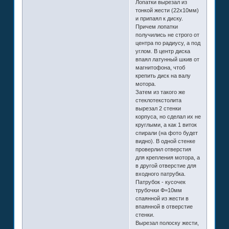
Лопатки вырезал из
тонкой жести (22х10мм)
и припаял к диску.
Причем лопатки
получились не строго от
центра по радиусу, а под
углом. В центр диска
впаял латунный шкив от
магнитофона, чтоб
крепить диск на валу
мотора.
Затем из такого же
стеклотекстолита
вырезал 2 стенки
корпуса, но сделал их не
круглыми, а как 1 виток
спирали (на фото будет
видно). В одной стенке
проверлил отверстия
для крепления мотора, а
в другой отверстие для
входного патрубка.
Патрубок - кусочек
трубочки Ф=10мм
спаянной из жести в
впаянной в отверстие
стенки.
Вырезал полоску жести,