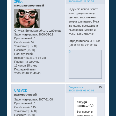
ZPilot
2008-10-07 21:56:57
малоразговорчивый
Я думаю использовать
конструкцию в виде
щетки с ворсинками
вокруг шпинделя. Туда
же можно поставить и
пылесосик. Можно и
Откуда:
Брянская обл., п. Шибенец
съемный магнитик.
Зарегистрирован
: 2008-05-22
Приглашений:
0
Отредактировано ZPilot
Сообщений:
57
(2008-10-07 21:58:06)
Уважение:
[+0/-0]
Позитив:
[+1/-0]
0
Пол:
Мужской
Возраст:
51
[1975-05-28]
Провел на форуме:
12 часов 15 минут
Последний визит:
2008-12-18 21:48:40
15
Поделиться
UR3VCD
2008-10-08 01:06:02
разговорчивый
Зарегистрирован
: 2007-11-08
skryga
Приглашений:
0
написал(а):
Сообщений:
145
Уважение:
[+4/-0]
Вот нарыл в
Позитив:
[+1/-0]
сети, можна