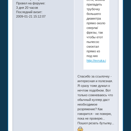
Провел на форуме:
приладить
3 дня 20 часов
трубочку
Последний визит:
большего
2009-01-21 15:12:07
диаметра
прямо около
сверла/
фрезы, так
чтобы етот
пылесос
смоктал
прямо из
под них
http://evruka.info/content/view/
Спасибо за ссылочку -
интересная и полезная.
Я сразу тоже думал о
нечтом подобном. Вот
только сомневаюсь что
обычный куллер даст
необходимое
розряжение? Как
говорится - не поверю,
пока не проверю...
Пошел резать бутылку...