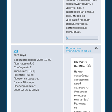
банки будет падать в
десятки раз, +
центробежная сила.И
весь мусор-на
дно.Такой принцип
используется на
комбикормовых
мельницах.
0
22
Поделиться
VB
2008-10-09 10:34:45
заглянул
Зарегистрирован
: 2008-10-09
UR3VCD
Приглашений:
0
написал(а):
Сообщений:
2
Уважение:
[+0/-0]
Ну что,
Позитив:
[+0/-0]
попробовал
Провел на форуме:
и я сделать
3 часа 10 минут
такой
Последний визит:
пылесос из
2009-02-26 17:33:25
бутылки и
кулера от
компа (8см).
Результат
не
впечатляет -