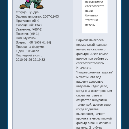
всасывания
стеклотекстолитовой
пыли
Откуда:
Тундра
большая
Зарегистрирован
: 2007-11-03
"тяга" не
Приглашений:
0
нужна.
Сообщений:
1348
Уважение:
[+60/-1]
Позитив:
[+9/-1]
Пол:
Мужской
Вариант пылесоса
Возраст:
68
[1958-01-19]
нормальный, однако
Провел на форуме:
ничего не сказано о
1 день 10 часов
фильтре. А это самое
Последний визит:
важное при работе со
2010-01-26 22:19:32
стеклотекстолитом.
Иначе эта
"потревоженная гадость"
может много бед
вашему здоровью
наделать. Одно дело,
когда она лежит ровным
слоем на плате и
стирается аккуратно
тряпочкой, другое дело,
когда поднятая
пылесосом, начнет
проникать через плохой
фильтр в ваши легкие и
на кожу. Это будет