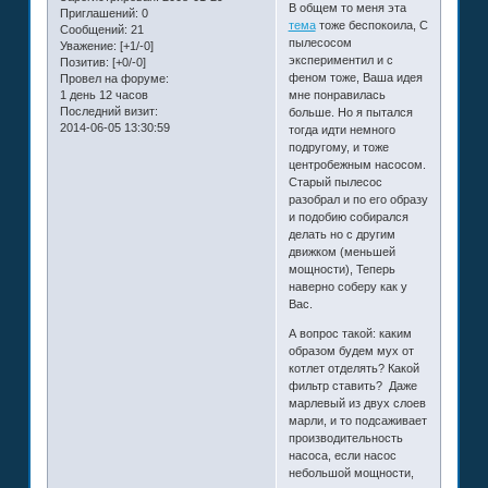
В общем то меня эта
Приглашений:
0
тема
тоже беспокоила, С
Сообщений:
21
пылесосом
Уважение:
[+1/-0]
экспериментил и с
Позитив:
[+0/-0]
феном тоже, Ваша идея
Провел на форуме:
1 день 12 часов
мне понравилась
Последний визит:
больше. Но я пытался
2014-06-05 13:30:59
тогда идти немного
подругому, и тоже
центробежным насосом.
Старый пылесос
разобрал и по его образу
и подобию собирался
делать но с другим
движком (меньшей
мощности), Теперь
наверно соберу как у
Вас.
А вопрос такой: каким
образом будем мух от
котлет отделять? Какой
фильтр ставить? Даже
марлевый из двух слоев
марли, и то подсаживает
производительность
насоса, если насос
небольшой мощности,