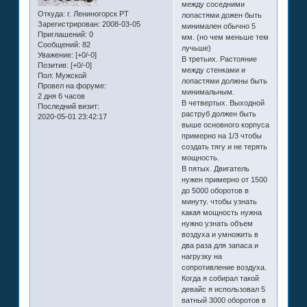
между соседними
Откуда:
г. Лениногорск РТ
лопастями дожен быть
Зарегистрирован
: 2008-03-05
минимален обычно 5
Приглашений:
0
мм. (но чем меньше тем
Сообщений:
82
лучьше)
Уважение:
[+0/-0]
В третьих. Растояние
Позитив:
[+0/-0]
между стенками и
Пол:
Мужской
лопастями должны быть
Провел на форуме:
минимальным.
2 дня 6 часов
В четвертых. Выходной
Последний визит:
раструб должен быть
2020-05-01 23:42:17
выше основного корпуса
примерно на 1/3 чтобы
создать тягу и не терять
мощность.
В пятых. Двигатель
нужен примерно от 1500
до 5000 оборотов в
минуту. чтобы узнать
какая мощность нужна
нужно узнать объем
воздуха и умножить в
два раза для запаса и
нагрузку на
сопротивление воздуха.
Когда я собирал такой
девайс я использовал 5
ватный 3000 оборотов в