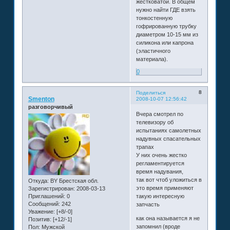
жестковатой. В общем
нужно найти ГДЕ взять
тонкостенную
гофрированную трубку
диаметром 10-15 мм из
силикона или капрона
(эластичного
материала).
0
8
Поделиться
Smenton
2008-10-07 12:56:42
разговорчивый
Вчера смотрел по
телевизору об
испытаниях самолетных
надувных спасательных
трапах
У них очень жестко
регламентируется
время надувания,
так вот чтоб уложиться в
Откуда:
BY Брестская обл.
это время применяют
Зарегистрирован
: 2008-03-13
Приглашений:
0
такую интересную
Сообщений:
242
запчасть
Уважение:
[+8/-0]
как она называется я не
Позитив:
[+12/-1]
запомнил (вроде
Пол:
Мужской