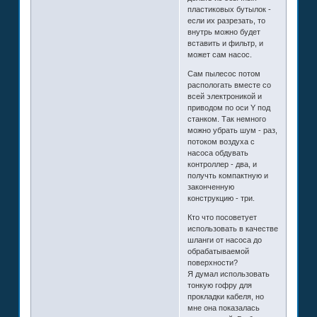
пластиковых бутылок -
если их разрезать, то
внутрь можно будет
вставить и фильтр, и
может сам насос.
Сам пылесос потом
распологать вместе со
всей электроникой и
приводом по оси Y под
станком. Так немного
можно убрать шум - раз,
потоком воздуха с
насоса обдувать
контроллер - два, и
получть компактную и
законченную
конструкцию - три.
Кто что посоветует
использовать в качестве
шланги от насоса до
обрабатываемой
поверхности?
Я думал использовать
тонкую гофру для
прокладки кабеля, но
мне она показалась