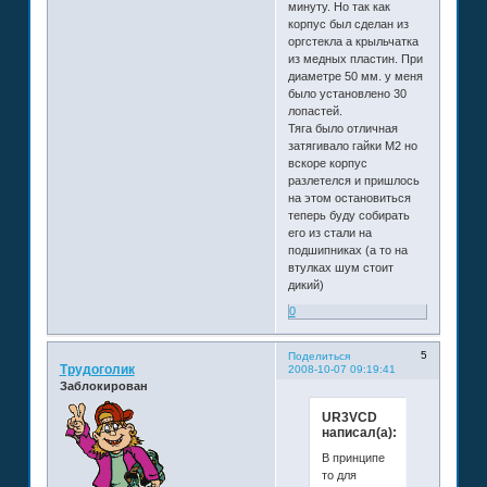
минуту. Но так как
корпус был сделан из
оргстекла а крыльчатка
из медных пластин. При
диаметре 50 мм. у меня
было установлено 30
лопастей.
Тяга было отличная
затягивало гайки М2 но
вскоре корпус
разлетелся и пришлось
на этом остановиться
теперь буду собирать
его из стали на
подшипниках (а то на
втулках шум стоит
дикий)
0
5
Поделиться
Трудоголик
2008-10-07 09:19:41
Заблокирован
UR3VCD
написал(а):
В принципе
то для