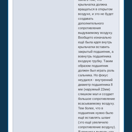
крыльчатка должна
вращаться в открытом
воздухе, и это не будет
создавать
дополнительного
сопротивления
выдуваемому воздуху.
Вообщето изначально
ещё была идея внутрь
крыльчатки вставить
закрытый подшипник, а
вовнутрь подшипника
входную трубку. Таким
образом подшипник
должен был играть роль
сальника. Но фокус
неудался - внутренний
диаметр подшипника 8
мм (наружный 22мм)
слишком мал и создает
большое сопротивление
всасываемому воздуху.
Тем более, что в
подшипник нужно было
ещё вставлять шланг
(это ещё увеличило
сопротивление воздуху).
Я пришел к выводу, что