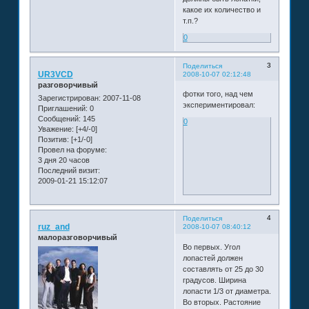
какое их количество и
т.п.?
0
3
Поделиться
UR3VCD
2008-10-07 02:12:48
разговорчивый
фотки того, над чем
Зарегистрирован
: 2007-11-08
экспериментировал:
Приглашений:
0
Сообщений:
145
0
Уважение:
[+4/-0]
Позитив:
[+1/-0]
Провел на форуме:
3 дня 20 часов
Последний визит:
2009-01-21 15:12:07
4
Поделиться
ruz_and
2008-10-07 08:40:12
малоразговорчивый
Во первых. Угол
лопастей должен
составлять от 25 до 30
градусов. Ширина
лопасти 1/3 от диаметра.
Во вторых. Растояние