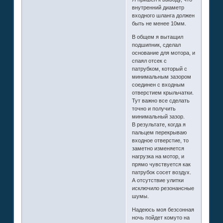
внутренний диаметр
входного шланга должен
быть не менее 10мм.
В общем я вытащил
подшипник, сделал
основание для мотора, и
спаял отсек с
патрубком, который с
минимальным зазором
соединен с входным
отверстием крыльчатки.
Тут важно все сделать
точно и получить
минимальный зазор.
В результате, когда я
пальцем перекрываю
входное отверстие, то
заметно изменяется
нагрузка на мотор, и
прямо чувствуется как
патрубок сосет воздух.
А отсутствие улитки
исключило резонансные
шумы.
Надеюсь моя безсонная
ночь пойдет комуто на