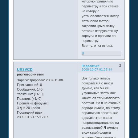
которую припаял по
периметру к той стенке,
на которую
устанавливается мотор.
Установил мотор,
закрепил крыльчатку
вставил вторую стенку
корпуса и пропаял по
периметру.
Все - улитка готова.
0
2
Поделиться
UR3VCD
2008-10-07 01:27:44
разговорчивый
Вот только теперь
Зарегистрирован
: 2007-11-08
поигрался я с нею и
Приглашений:
0
думаю, как бы её
Сообщений:
145
улучшить? Чтото мне
Уважение:
[+4/-0]
кажеться тяги маловато
Позитив:
[+1/-0]
всетаки. Но я не очень в
Провел на форуме:
3 дня 20 часов
аеродинамике, по этому
Последний визит:
спрашиваю совета, как
2009-01-21 15:12:07
сделать этот насос
попроизводительнее на
всасывание? Я имею в
виду какой формы
должны быть лопатки,