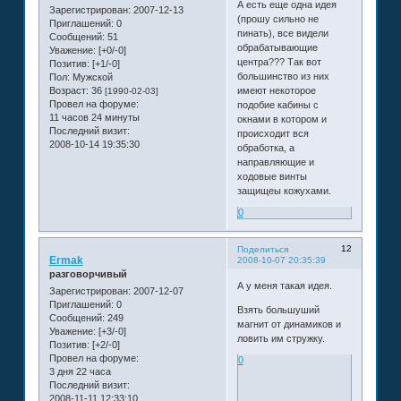
А есть еще одна идея
Зарегистрирован
: 2007-12-13
(прошу сильно не
Приглашений:
0
пинать), все видели
Сообщений:
51
обрабатывающие
Уважение:
[+0/-0]
центра??? Так вот
Позитив:
[+1/-0]
большинство из них
Пол:
Мужской
Возраст:
36
имеют некоторое
[1990-02-03]
Провел на форуме:
подобие кабины с
11 часов 24 минуты
окнами в котором и
Последний визит:
происходит вся
2008-10-14 19:35:30
обработка, а
направляющие и
ходовые винты
защищеы кожухами.
0
12
Поделиться
Ermak
2008-10-07 20:35:39
разговорчивый
А у меня такая идея.
Зарегистрирован
: 2007-12-07
Приглашений:
0
Взять большуший
Сообщений:
249
магнит от динамиков и
Уважение:
[+3/-0]
ловить им стружку.
Позитив:
[+2/-0]
Провел на форуме:
0
3 дня 22 часа
Последний визит:
2008-11-11 12:33:10