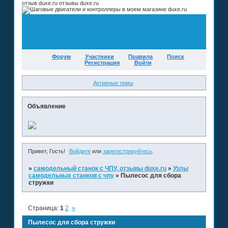
отзыв duxe.ru отзывы duxe.ru
Форум
Участники
Правила
Поиск
Регистрация
Войти
Активные темы
Объявление
Привет, Гость!
Войдите
или
зарегистрируйтесь
.
»
самодельный станок с ЧПУ, отзывы duxe.ru
»
Узлы
самодельных станков с чпу
»
Пылесос для сбора
стружки
Страница:
1
2
»
Пылесос для сбора стружки