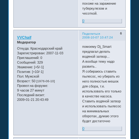
похоже на заражение
туберкулезом и
чесоткой.
0
6
Поделиться
VVChaif
2008-10-07 10:47:24
Модератор
помоему Dj_Smart
Откуда:
Краснодарский край
предлагал делать
Зарегистрирован
: 2007-11-03
водяной затвор...
Приглашений:
0
А вообще тему надо
Сообщений:
329
развить..
Уважение:
[+5/-1]
Я собираюсь ставить
Позитив:
[+10/-1]
Пол:
Мужской
пылесос, но убирать из
Возраст:
50
[1976-06-10]
него полностью мешок
Провел на форуме:
для сбора, т.е.
9 часов 27 минут
использовать его только
Последний визит:
в качестве насоса.
2009-01-21 20:43:49
Ставить водяной затвор
и использовать пылесос
на минимальных
оборотах, думаю этого
будет достаточно
0