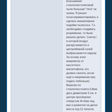
всасывания
стеклотекстолитовой
пыли большая "тяга" не
нужна. Я решил
поэкспериментировать и
сделать миниатюрное
подобие пылесоса. Т.к.
необходимо создавать
розряжение, то было
решено делать "улитку",
в которой воздух
раскручивается и
центробежной силой
выбрасывается наружу.
За основу взял
микромотр от
кассетного
магнитофона, его
должно хватить (если
ещё и напряжение ему
подать побольше).
Вырезал из
стеклотекстолита 0,8мм
диск диаметром 5 см. в
центре просверлил
отверстие Ф=2мм под
вал и разметил на диске
места под 12 лопаток.