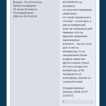
Возраст:
47
АСПИРАТОР но
[1979-04-04]
Провел на форуме:
неуверен)
18 часов 42 минуты
но попытался примерно
Последний визит:
нарисовать
2009-10-26 20:43:49
это труба переменного
сечения - и если дуть в
нее из компресора
(они так показывали для
примера хотя на
практике применяют
пиропатроны)
отвлекся... так вот если
дуть в нее из
компресора, то на
заполненный объем
воздуха трапа или
другого мешка только
1/6 часть воздуха из
компресора ,а 5/6
засавыается из
атмосферы, причем со
страшной силой
Отредактировано
Smenton (2008-10-07
13:00:07)
0