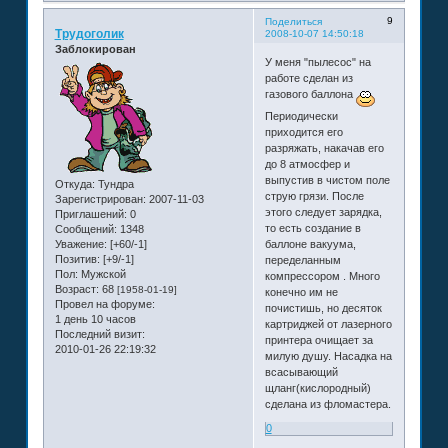
9
Поделиться
Трудоголик
2008-10-07 14:50:18
Заблокирован
У меня "пылесос" на
работе сделан из
газового баллона
Периодически
приходится его
разряжать, накачав его
до 8 атмосфер и
выпустив в чистом поле
Откуда:
Тундра
струю грязи. После
Зарегистрирован
: 2007-11-03
этого следует зарядка,
Приглашений:
0
то есть создание в
Сообщений:
1348
Уважение:
[+60/-1]
баллоне вакуума,
Позитив:
[+9/-1]
переделанным
Пол:
Мужской
компрессором . Много
Возраст:
68
[1958-01-19]
конечно им не
Провел на форуме:
почистишь, но десяток
1 день 10 часов
картриджей от лазерного
Последний визит:
принтера очищает за
2010-01-26 22:19:32
милую душу. Насадка на
всасывающий
щланг(кислородный)
сделана из фломастера.
0