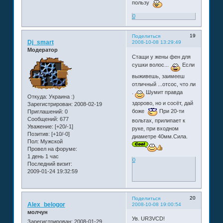
пользу
0
19
Поделиться
Dj_smart
2008-10-08 13:29:49
Модератор
Стащи у жены фен для
сушки волос...
Если
выживешь, заимееш
отличный ...отсос, что ли
.
Шумит правда
Откуда:
Украина :)
здорово, но и сосёт, дай
Зарегистрирован
: 2008-02-19
боже
При 20-ти
Приглашений:
0
Сообщений:
677
вольтах, прилипает к
Уважение:
[+20/-1]
руке, при входном
Позитив:
[+10/-0]
диаметре 40мм.Сила.
Пол:
Мужской
Провел на форуме:
1 день 1 час
0
Последний визит:
2009-01-24 19:32:59
20
Поделиться
Alex_belogor
2008-10-08 19:00:54
молчун
Ув. UR3VCD!
Зарегистрирован
: 2008-01-29