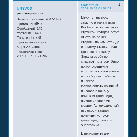
1
Поделиться
UR3VCD
2008-10-07 01:09:08
разговорчивый
Меня тут на днях
Зарегистрирован
: 2007-11-08
замучила одна мысль.
Приглашений:
0
Как бороться с пылью и
Сообщений:
145
стружкой, которая летит
Уважение:
[+4/-0]
от станка во все
Позитив:
[+1/-0]
стороны по комнате? Да
Провел на форуме:
3 дня 20 часов
и самому станку такая
Последний визит:
грязь не на пользу.
2009-01-21 15:12:07
Экраны особо не
спасают, по этому было
принято решение
использовать вакумный
пылесборник, тобишь
пылесос.
Использовать обычный
пылесос я нехочу -
слишком громоздко,
шумно и черезчур
мощно. Автомодильный
пылесос - вариант
получше, но тоже
громоздко, шумно и
энергоемко.
В принципе то для