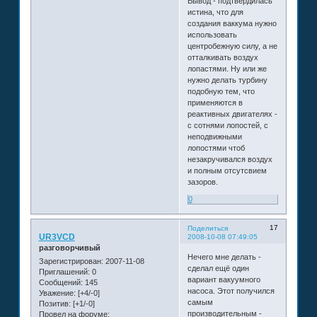
Вывод - подтвердилась
истина, что для
создания ваккума нужно
использовать
центробежную силу, а не
отталкивать воздух
лопастями. Ну или же
нужно делать турбину
подобную тем, что
применяются в
реактивных двигателях -
с сотнями лопостей, с
неподвижными
лопостями чтоб
незакручивался воздух
и полным отсутсвием
зазоров.
0
17
Поделиться
UR3VCD
2008-10-08 07:49:05
разговорчивый
Нечего мне делать -
Зарегистрирован
: 2007-11-08
сделал ещё один
Приглашений:
0
вариант вакуумного
Сообщений:
145
насоса. Этот получился
Уважение:
[+4/-0]
самым
Позитив:
[+1/-0]
производительным -
Провел на форуме: