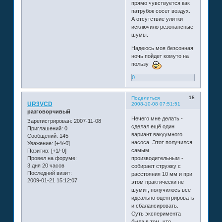
прямо чувствуется как
патрубок сосет воздух.
А отсутствие улитки
исключило резонансные
шумы.
Надеюсь моя безсонная
ночь пойдет комуто на
пользу
0
18
Поделиться
UR3VCD
2008-10-08 07:51:51
разговорчивый
Нечего мне делать -
Зарегистрирован
: 2007-11-08
сделал ещё один
Приглашений:
0
вариант вакуумного
Сообщений:
145
насоса. Этот получился
Уважение:
[+4/-0]
самым
Позитив:
[+1/-0]
производительным -
Провел на форуме:
3 дня 20 часов
собирает стружку с
Последний визит:
расстояния 10 мм и при
2009-01-21 15:12:07
этом практически не
шумит, получилось все
идеально оцентрировать
и сбалансировать.
Суть эксперимента
была в том, что