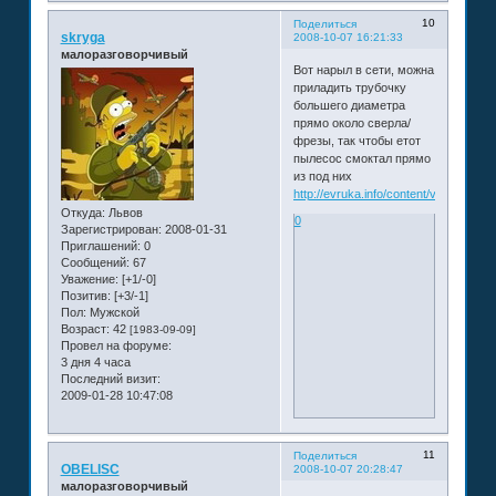
10
Поделиться
skryga
2008-10-07 16:21:33
малоразговорчивый
Вот нарыл в сети, можна
приладить трубочку
большего диаметра
прямо около сверла/
фрезы, так чтобы етот
пылесос смоктал прямо
из под них
http://evruka.info/content/view/86/46/
Откуда:
Львов
0
Зарегистрирован
: 2008-01-31
Приглашений:
0
Сообщений:
67
Уважение:
[+1/-0]
Позитив:
[+3/-1]
Пол:
Мужской
Возраст:
42
[1983-09-09]
Провел на форуме:
3 дня 4 часа
Последний визит:
2009-01-28 10:47:08
11
Поделиться
OBELISC
2008-10-07 20:28:47
малоразговорчивый