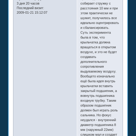
3 дня 20 часов
собирает стружку с
Последний визит:
расстояния 10 мм и при
2009-01-21 15:12:07
этом практически не
шумит, получилось все
идеально оцентрировать
и сбалансировать.
Суть эксперимента
была в том, что
крыльчатка должна
вращаться в открытом
воздухе, и это не будет
создавать
дополнительного
сопротивления
выдуваемому воздуху.
Вообщето изначально
ещё была идея внутрь
крыльчатки вставить
закрытый подшипник, а
вовнутрь подшипника
входную трубку. Таким
образом подшипник
должен был играть роль
сальника. Но фокус
неудался - внутренний
диаметр подшипника 8
мм (наружный 22мм)
слишком мал и создает