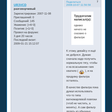
7
Поделиться
UR3VCD
2008-10-07 11:56:58
разговорчивый
Зарегистрирован
: 2007-11-08
Трудоголик
Приглашений:
0
написал(а):
Сообщений:
145
Уважение:
[+4/-0]
однако
Позитив:
[+1/-0]
ничего не
Провел на форуме:
сказано о
3 дня 20 часов
фильтре
Последний визит:
2009-01-21 15:12:07
К этому девайсу я ещё
не добрлся. Думаю
сначала надо получить
нормальную тягу, чтобы
и на всасывание гаек
хватило (
), и на
продувку фильтра
осталось.
В качестве фильтра пока
думал использовать
что-то типа
ватномарлевой повязки
(чтоб не чистить, а
менять). А сам фильтр
делать из обычных