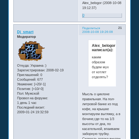
Alex_belogor (2008-10-08
19:12:37)
0
21
Поделиться
Dj_smart
2008-10-08 19:26:08
Модератор
Alex_belogor
написал(а):
каким
образом
Откуда:
Украина :)
будем мух
Зарегистрирован
: 2008-02-19
от котлет
Приглашений:
0
отделять?
Сообщений:
677
Уважение:
[+20/-1]
Позитив:
[+10/-0]
Пол:
Мужской
Мысль о циклоне
Провел на форуме:
правильная. На пол-
1 день 1 час
литровой банке из под
Последний визит:
кофе, на крышке
2009-01-24 19:32:59
монтируем вытяжку, а в
бочине,где-то на 1/3
высоты от дна, по
касательной, впаиваем
заборную трубку.
Скорость потока внутри