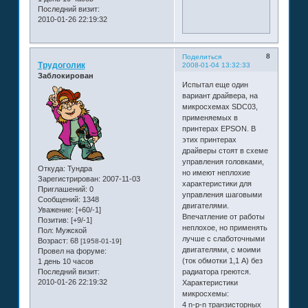
Последний визит:
2010-01-26 22:19:32
8
Поделиться
Трудоголик
2008-01-04 13:32:33
Заблокирован
Испытал еще один
вариант драйвера, на
микросхемах SDC03,
применяемых в
принтерах EPSON. В
этих принтерах
драйверы стоят в схеме
управления головками,
Откуда:
Тундра
но имеют неплохие
Зарегистрирован
: 2007-11-03
характеристики для
Приглашений:
0
управления шаговыми
Сообщений:
1348
двигателями.
Уважение:
[+60/-1]
Впечатление от работы
Позитив:
[+9/-1]
неплохое, но применять
Пол:
Мужской
лучше с слаботочными
Возраст:
68
[1958-01-19]
двигателями, с моими
Провел на форуме:
(ток обмотки 1,1 А) без
1 день 10 часов
Последний визит:
радиатора греются.
2010-01-26 22:19:32
Характеристики
микросхемы:
4 n-p-n транзисторных