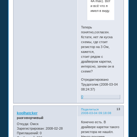
4А max). Вот
и всё что я
имел в виду.
Теперь
понятно,согласен.
Кстати, нет ли куска
схемы, где стоит
резистор на 3 Ом,
кажется,
стоит рядом с
драйвером каретки,
интерсно, зачем он в
схеме?
Отредактировано
Трудоголик (2008-03-04
08:24:37)
0
13
Поделиться
koolhatcker
2008-03-04 09:18:08
разговорчивый
Конечно есть. В
Откуда:
Омск
драйвере каретки такого
Зарегистрирован
: 2008-02-28
резистора не нашёл.
Приглашений:
0
Нечто похожее