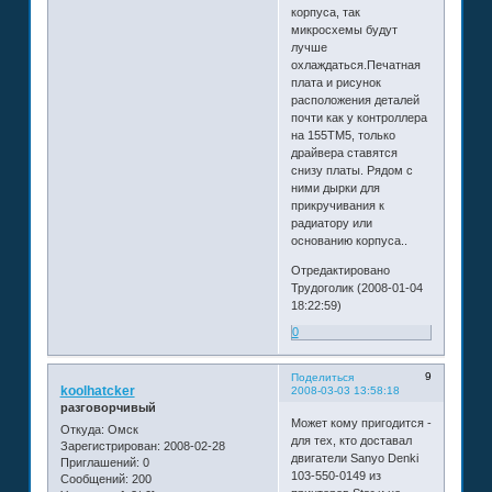
корпуса, так
микросхемы будут
лучше
охлаждаться.Печатная
плата и рисунок
расположения деталей
почти как у контроллера
на 155ТМ5, только
драйвера ставятся
снизу платы. Рядом с
ними дырки для
прикручивания к
радиатору или
основанию корпуса..
Отредактировано
Трудоголик (2008-01-04
18:22:59)
0
9
Поделиться
koolhatcker
2008-03-03 13:58:18
разговорчивый
Может кому пригодится -
Откуда:
Омск
для тех, кто доставал
Зарегистрирован
: 2008-02-28
двигатели Sanyo Denki
Приглашений:
0
103-550-0149 из
Сообщений:
200