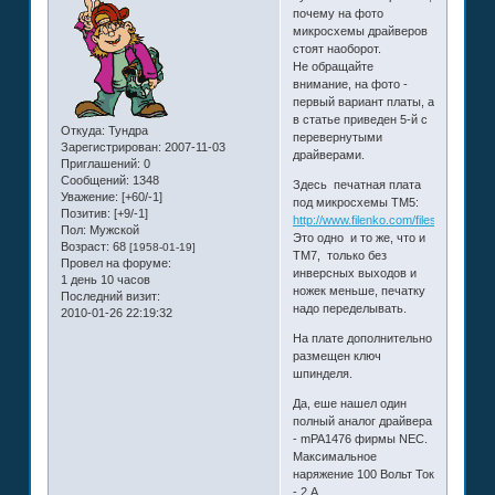
почему на фото
микросхемы драйверов
стоят наоборот.
Не обращайте
внимание, на фото -
первый вариант платы, а
в статье приведен 5-й с
Откуда:
Тундра
перевернутыми
Зарегистрирован
: 2007-11-03
драйверами.
Приглашений:
0
Сообщений:
1348
Здесь печатная плата
Уважение:
[+60/-1]
под микросхемы ТМ5:
Позитив:
[+9/-1]
http://www.filenko.com/files/KontrCNC
Пол:
Мужской
Это одно и то же, что и
Возраст:
68
[1958-01-19]
ТМ7, только без
Провел на форуме:
инверсных выходов и
1 день 10 часов
ножек меньше, печатку
Последний визит:
надо переделывать.
2010-01-26 22:19:32
На плате дополнительно
размещен ключ
шпинделя.
Да, еше нашел один
полный аналог драйвера
- mPA1476 фирмы NEC.
Максимальное
наряжение 100 Вольт Ток
- 2 А.