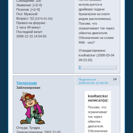
Сообщений:
200
используется в
Уважение:
[+2/-0]
драйвере подачи
Позитив:
[+1/-0]
Пол:
Мужской
бумаги(они на плате
Возраст:
52
[1974-01-04]
рядом расположены).
Провел на форуме:
Похоже, что
2 часа 49 минут
ограничивает ток через
Последний визит:
обмотки двигателя.
2008-12-15 14:04:50
Обозначение на схеме
R68 - оно?
Отредактировано
koolhatcker (2008-03-04
09:23:20)
0
14
Поделиться
Трудоголик
2008-03-04 12:09:35
Заблокирован
koolhatcker
написал(а):
Похоже, что
ограничивает
ток через
обмотки
двигателя.
Откуда:
Тундра
Обозначение
Зарегистрирован
: 2007-11-03