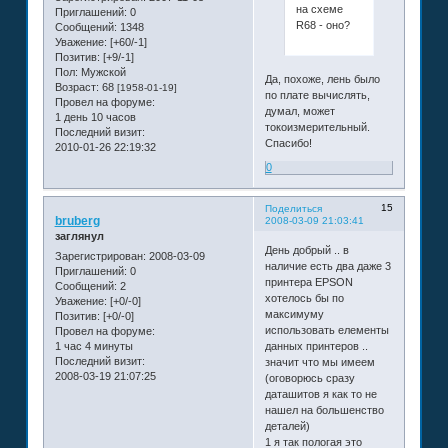
на схеме
Приглашений:
0
R68 - оно?
Сообщений:
1348
Уважение:
[+60/-1]
Позитив:
[+9/-1]
Пол:
Мужской
Да, похоже, лень было
Возраст:
68
[1958-01-19]
по плате вычислять,
Провел на форуме:
думал, может
1 день 10 часов
токоизмерительный.
Последний визит:
Спасибо!
2010-01-26 22:19:32
0
15
Поделиться
bruberg
2008-03-09 21:03:41
заглянул
День добрый .. в
Зарегистрирован
: 2008-03-09
наличие есть два даже 3
Приглашений:
0
принтера EPSON
Сообщений:
2
хотелось бы по
Уважение:
[+0/-0]
максимуму
Позитив:
[+0/-0]
использовать елементы
Провел на форуме:
1 час 4 минуты
данных принтеров ..
Последний визит:
значит что мы имеем
2008-03-19 21:07:25
(оговорюсь сразу
даташитов я как то не
нашел на большенство
деталей)
1 я так пологая это