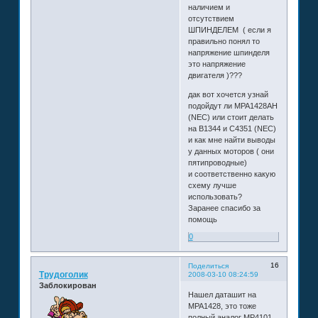
наличием и
отсутствием
ШПИНДЕЛЕМ ( если я
правильно понял то
напряжение шпинделя
это напряжение
двигателя )???
дак вот хочется узнай
подойдут ли MPA1428AH
(NEC) или стоит делать
на B1344 и C4351 (NEC)
и как мне найти выводы
у данных моторов ( они
пятипроводные)
и соответственно какую
схему лучше
использовать?
Заранее спасибо за
помощь
0
16
Поделиться
Трудоголик
2008-03-10 08:24:59
Заблокирован
Нашел даташит на
MPA1428, это тоже
полный аналог МР4101,