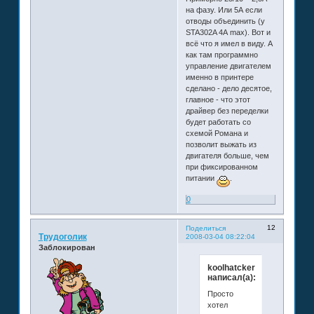
на фазу. Или 5А если
отводы объединить (у
STA302A 4А max). Вот и
всё что я имел в виду. А
как там программно
управление двигателем
именно в принтере
сделано - дело десятое,
главное - что этот
драйвер без переделки
будет работать со
схемой Романа и
позволит выжать из
двигателя больше, чем
при фиксированном
питании
.
0
12
Поделиться
Трудоголик
2008-03-04 08:22:04
Заблокирован
koolhatcker
написал(а):
Просто
хотел