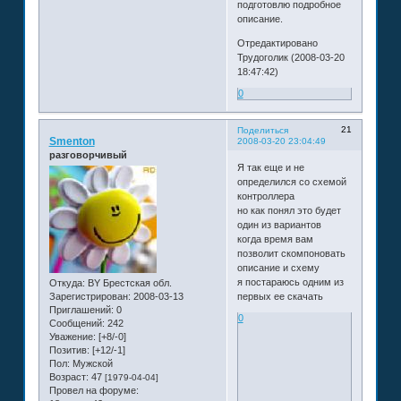
подготовлю подробное
описание.
Отредактировано
Трудоголик (2008-03-20
18:47:42)
0
21
Поделиться
Smenton
2008-03-20 23:04:49
разговорчивый
Я так еще и не
определился со схемой
контроллера
но как понял это будет
один из вариантов
когда время вам
позволит скомпоновать
описание и схему
я постараюсь одним из
Откуда:
BY Брестская обл.
первых ее скачать
Зарегистрирован
: 2008-03-13
Приглашений:
0
0
Сообщений:
242
Уважение:
[+8/-0]
Позитив:
[+12/-1]
Пол:
Мужской
Возраст:
47
[1979-04-04]
Провел на форуме: