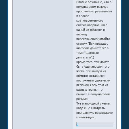
Вполне возможно, что в
полушаговом режиме
программно реализован
и способ
кратковременного
снятия напряжения с
одной их обмоток в
период
переключения(читайте
ссылку "Вся правда о
шаговом двигателе" в
теме "Шаговые
двигатели".)
Кроме того, так может
быть сделано для того,
чтобы ток каждой из
обмоток оставался
постоянным даже если
включены обмотки из
разных групп, что
бывает в полушаговом
режиме..
Тут мало одной схемы,
надо еще смотреть
програмную реализацию
коммутации.
0