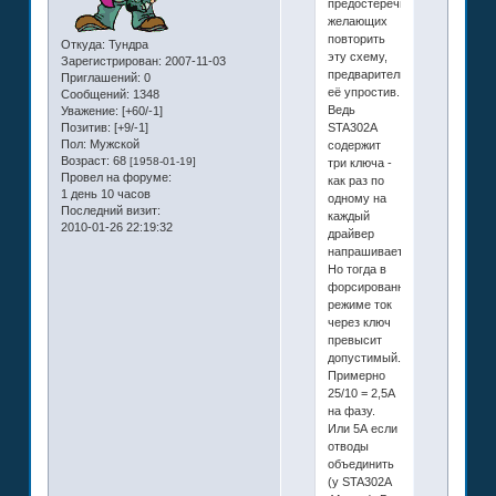
предостеречь
желающих
повторить
Откуда:
Тундра
эту схему,
Зарегистрирован
: 2007-11-03
предварительно
Приглашений:
0
её упростив.
Сообщений:
1348
Ведь
Уважение:
[+60/-1]
STA302A
Позитив:
[+9/-1]
Пол:
Мужской
содержит
Возраст:
68
[1958-01-19]
три ключа -
Провел на форуме:
как раз по
1 день 10 часов
одному на
Последний визит:
каждый
2010-01-26 22:19:32
драйвер
напрашивается.
Но тогда в
форсированном
режиме ток
через ключ
превысит
допустимый.
Примерно
25/10 = 2,5А
на фазу.
Или 5А если
отводы
объединить
(у STA302A