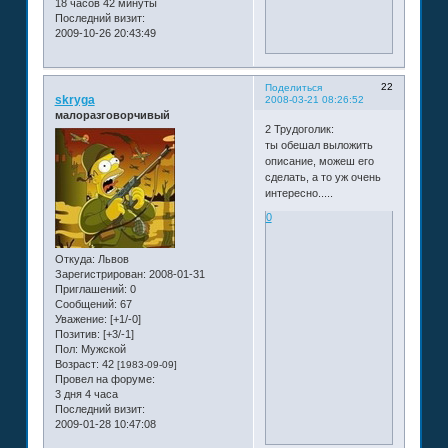
18 часов 42 минуты
Последний визит:
2009-10-26 20:43:49
22
Поделиться
skryga
2008-03-21 08:26:52
малоразговорчивый
2 Трудоголик:
ты обешал выложить
описание, можеш его
сделать, а то уж очень
интересно.....
0
Откуда:
Львов
Зарегистрирован
: 2008-01-31
Приглашений:
0
Сообщений:
67
Уважение:
[+1/-0]
Позитив:
[+3/-1]
Пол:
Мужской
Возраст:
42
[1983-09-09]
Провел на форуме:
3 дня 4 часа
Последний визит:
2009-01-28 10:47:08