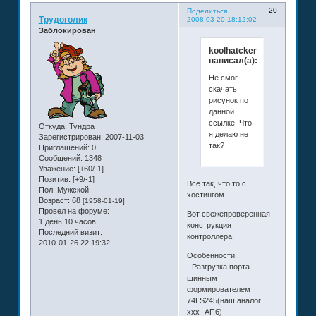
20
Поделиться
Трудоголик
2008-03-20 18:12:02
Заблокирован
koolhatcker
написал(а):
Не смог
скачать
рисунок по
данной
ссылке. Что
Откуда:
Тундра
я делаю не
Зарегистрирован
: 2007-11-03
так?
Приглашений:
0
Сообщений:
1348
Уважение:
[+60/-1]
Позитив:
[+9/-1]
Все так, что то с
Пол:
Мужской
хостингом.
Возраст:
68
[1958-01-19]
Провел на форуме:
Вот свежепроверенная
1 день 10 часов
конструкция
Последний визит:
контроллера.
2010-01-26 22:19:32
Особенности:
- Разгрузка порта
шинным
формирователем
74LS245(наш аналог
ххх- АП6)