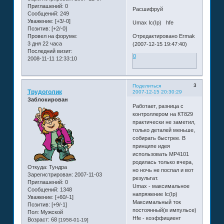
Приглашений:
0
Расшифруй
Сообщений:
249
Уважение:
[+3/-0]
Umax Ic(Ip) hfe
Позитив:
[+2/-0]
Провел на форуме:
Отредактировано Ermak
3 дня 22 часа
(2007-12-15 19:47:40)
Последний визит:
0
2008-11-11 12:33:10
3
Поделиться
Трудоголик
2007-12-15 20:30:29
Заблокирован
Работает, разница с
контроллером на КТ829
практически не заметил,
только деталей меньше,
собирать быстрее. В
принципе идея
использовать МР4101
родилась только вчера,
Откуда:
Тундра
но ночь не поспал и вот
Зарегистрирован
: 2007-11-03
результат.
Приглашений:
0
Umax - максимальное
Сообщений:
1348
напряжение Ic(Ip)
Уважение:
[+60/-1]
Максимальный ток
Позитив:
[+9/-1]
постоянный(в импульсе)
Пол:
Мужской
Hfe - коэффициент
Возраст:
68
[1958-01-19]