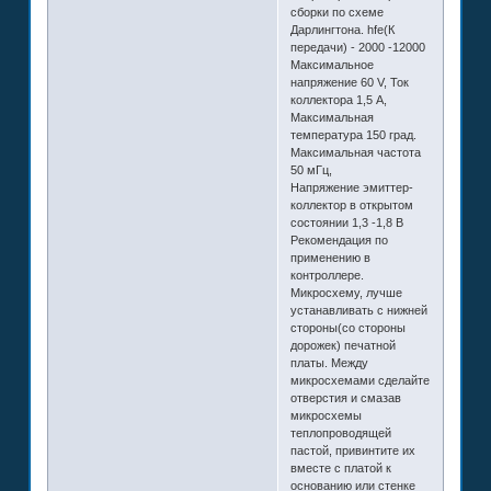
сборки по схеме
Дарлингтона. hfe(К
передачи) - 2000 -12000
Максимальное
напряжение 60 V, Ток
коллектора 1,5 А,
Максимальная
температура 150 град.
Максимальная частота
50 мГц,
Напряжение эмиттер-
коллектор в открытом
состоянии 1,3 -1,8 В
Рекомендация по
применению в
контроллере.
Микросхему, лучше
устанавливать с нижней
стороны(со стороны
дорожек) печатной
платы. Между
микросхемами сделайте
отверстия и смазав
микросхемы
теплопроводящей
пастой, привинтите их
вместе с платой к
основанию или стенке