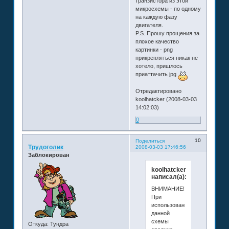
транзистора из этой
микросхемы - по одному
на каждую фазу
двигателя.
P.S. Прошу прощения за
плохое качество
картинки - png
прикрепляться никак не
хотело, пришлось
приаттачить jpg
Отредактировано
koolhatcker (2008-03-03
14:02:03)
0
10
Поделиться
Трудоголик
2008-03-03 17:46:56
Заблокирован
koolhatcker
написал(а):
ВНИМАНИЕ!!!
При
использовании
данной
схемы
Откуда:
Тундра