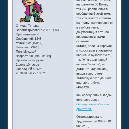
напряжение 60 Вольт,
ток 2А , распиновка в
сообщении 5 этой темы,
так что можете ставить
на платы, нарисованные
Откуда:
Тундра
в этой же теме,
Зарегистрирован
: 2007-11-03
документация есть по
Приглашений:
0
приведенным вами
Сообщений:
1348
ссылкам.
Уважение:
[+60/-1]
Кстати, если на корпусе
Позитив:
[+9/-1]
микросхемы в названии
Пол:
Мужской
написана буковка "мю",
Возраст:
68
[1958-01-19]
т.е. "м" с удлиненной
Провел на форуме:
первой "ножкой", то
1 день 10 часов
Последний визит:
даташит надо искать,
2010-01-26 22:19:32
вводя вместо нее
латинскую "u" в данном
случае это будет -
uPA1428.
Как определить выводы
смотрите здесь:
Определение обмоток
двигателя.
Отредактировано
Трудоголик (2008-03-10
08:28:12)