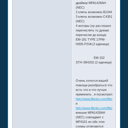
драйвер MPA1428AH
(NEC)
2 ключь возможно B1344
3 ключь возможно C4351
(NEC)
4 моторы (ну раз пошел
перечислять то думаю
перечислю до конца)
EM-181 TYPE 17PM-
H005-P2VA (2 еденици)
EM-152
STH-39H202 (2 еденици)
Очень хочется вашей
помощи разобраться что
есть что и что лучше
применить ..я посмотрел
http://www.filenko.com/files/KontrCNC
и
http://www.filenko.com/files/KontrCNC
внешне MPA1428AH
(NEC) совпадают с
МР4101 но обе этих
схемы отличаются