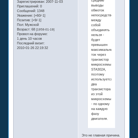
средние
Зарегистрирован
: 2007-11-03
выводы
Приглашений:
0
обмоток
Сообщений:
1348
непосредственно
Уважение:
[+60/-1]
между
Позитив:
[+9/-1]
Пол:
Мужской
собой
Возраст:
68
[1958-01-19]
объединять
Провел на форуме:
нельзя -
1 день 10 часов
будет
Последний визит:
превышен
2010-01-26 22:19:32
максимальный
ток через
транзистор
микросхемы
STA302A,
поэтому
используется
два
транзистора
из этой
микросхемы
- по одному
на каждую
фазу
двигателя.
Это не главная причина.