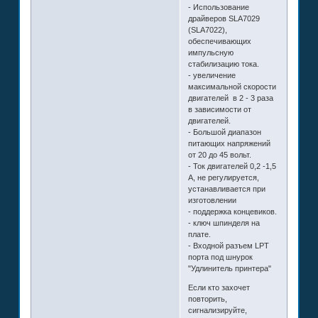
- Использование
драйверов SLA7029
(SLA7022),
обеспечивающих
импульсную
стабилизацию тока.
- увеличение
максимальной скорости
двигателей в 2 - 3 раза
в зависимости от
двигателей.
- Большой диапазон
питающих напряжений
от 20 до 45 вольт.
- Ток двигателей 0,2 -1,5
А, не регулируется,
устанавливается при
изготовлении
- поддержка концевиков.
- ключ шпинделя на
плате.
- Входной разъем LPT
порта под шнурок
"Удлинитель принтера"
Если кто захочет
повторить,
сигнализируйте,