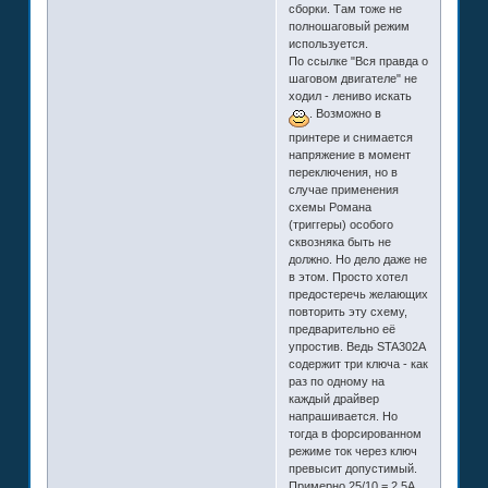
сборки. Там тоже не
полношаговый режим
используется.
По ссылке "Вся правда о
шаговом двигателе" не
ходил - лениво искать
. Возможно в
принтере и снимается
напряжение в момент
переключения, но в
случае применения
схемы Романа
(триггеры) особого
сквозняка быть не
должно. Но дело даже не
в этом. Просто хотел
предостеречь желающих
повторить эту схему,
предварительно её
упростив. Ведь STA302A
содержит три ключа - как
раз по одному на
каждый драйвер
напрашивается. Но
тогда в форсированном
режиме ток через ключ
превысит допустимый.
Примерно 25/10 = 2,5А