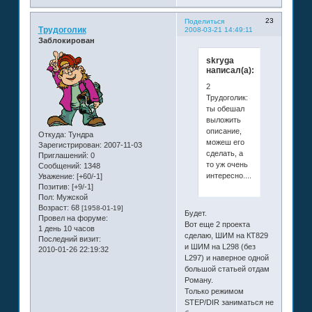
23
Поделиться
Трудоголик
2008-03-21 14:49:11
Заблокирован
skryga
написал(а):
2
Трудоголик:
ты обешал
выложить
описание,
Откуда:
Тундра
можеш его
Зарегистрирован
: 2007-11-03
сделать, а
Приглашений:
0
то уж очень
Сообщений:
1348
интересно.....
Уважение:
[+60/-1]
Позитив:
[+9/-1]
Пол:
Мужской
Возраст:
68
[1958-01-19]
Будет.
Провел на форуме:
Вот еще 2 проекта
1 день 10 часов
сделаю, ШИМ на КТ829
Последний визит:
и ШИМ на L298 (без
2010-01-26 22:19:32
L297) и наверное одной
большой статьей отдам
Роману.
Только режимом
STEP/DIR заниматься не