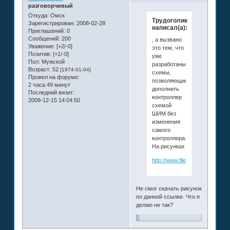
разговорчивый
Откуда:
Омск
Трудоголик
Зарегистрирован
: 2008-02-28
написал(а):
Приглашений:
0
Сообщений:
200
, а вызвано
Уважение:
[+2/-0]
это тем, что
Позитив:
[+1/-0]
уже
Пол:
Мужской
разработаны
Возраст:
52
[1974-01-04]
схемы,
Провел на форуме:
позволяющие
2 часа 49 минут
дополнить
Последний визит:
контроллер
2008-12-15 14:04:50
схемой
ШИМ без
изменения
самого
контроллера.
На рисунках
http://www.filenko.com/files/d
Не смог скачать рисунок
по данной ссылке. Что я
делаю не так?
0