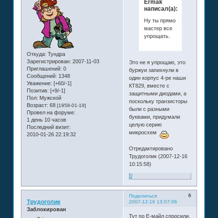
Ermak
написал(а):
Ну ты прямо
мастер все
упрощать.
Откуда:
Тундра
Зарегистрирован
: 2007-11-03
Это не я упрощаю, это
Приглашений:
0
буржуи запихнули в
Сообщений:
1348
один корпус 4-ре наши
Уважение:
[+60/-1]
КТ829, вместе с
Позитив:
[+9/-1]
защитными диодами, а
Пол:
Мужской
поскольку транзисторы
Возраст:
68
[1958-01-19]
были с разными
Провел на форуме:
буквами, придумали
1 день 10 часов
целую серию
Последний визит:
микросхем
2010-01-26 22:19:32
Отредактировано
Трудоголик (2007-12-16
10:15:58)
0
6
Поделиться
Трудоголик
2007-12-16 13:07:06
Заблокирован
Тут по Е-майл спросили,