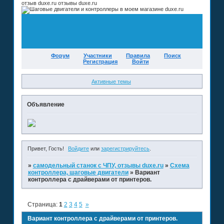
отзыв duxe.ru отзывы duxe.ru
Форум
Участники
Правила
Поиск
Регистрация
Войти
Активные темы
Объявление
Привет, Гость!
Войдите
или
зарегистрируйтесь
.
»
самодельный станок с ЧПУ, отзывы duxe.ru
»
Схема
контроллера, шаговые двигатели
»
Вариант
контроллера с драйверами от принтеров.
Страница:
1
2
3
4
5
»
Вариант контроллера с драйверами от принтеров.