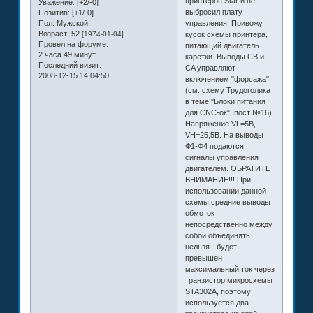
принтеров Star и не
Уважение:
[+2/-0]
выбросил плату
Позитив:
[+1/-0]
Пол:
Мужской
управления. Привожу
Возраст:
52
[1974-01-04]
кусок схемы принтера,
Провел на форуме:
питающий двигатель
2 часа 49 минут
каретки. Выводы CB и
Последний визит:
CA управляют
2008-12-15 14:04:50
включением "форсажа"
(см. схему Трудоголика
в теме "Блоки питания
для СNС-ок", пост №16).
Напряжение VL=5В,
VH=25,5В. На выводы
Ф1-Ф4 подаются
сигналы управления
двигателем. ОБРАТИТЕ
ВНИМАНИЕ!!! При
использовании данной
схемы средние выводы
обмоток
непосредственно между
собой объединять
нельзя - будет
превышен
максимальный ток через
транзистор микросхемы
STA302A, поэтому
используется два