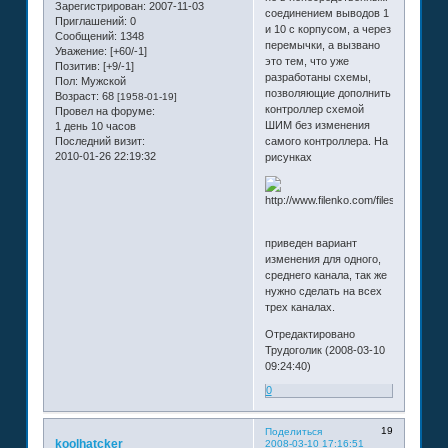
Зарегистрирован
: 2007-11-03
соединением выводов 1
Приглашений:
0
и 10 с корпусом, а через
Сообщений:
1348
перемычки, а вызвано
Уважение:
[+60/-1]
это тем, что уже
Позитив:
[+9/-1]
разработаны схемы,
Пол:
Мужской
позволяющие дополнить
Возраст:
68
[1958-01-19]
контроллер схемой
Провел на форуме:
ШИМ без изменения
1 день 10 часов
Последний визит:
самого контроллера. На
2010-01-26 22:19:32
рисунках
приведен вариант
изменения для одного,
среднего канала, так же
нужно сделать на всех
трех каналах.
Отредактировано
Трудоголик (2008-03-10
09:24:40)
0
19
Поделиться
koolhatcker
2008-03-10 17:16:51