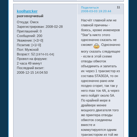
11
Поделиться
koolhatcker
2008-03-03 19:20:44
разговорчивый
Насчёт главной или не
Откуда:
Омск
главной причины -
Зарегистрирован
: 2008-02-28
боюсь, кроме инженеров
Приглашений:
0
"Star"а никто этого
Сообщений:
200
однозначно сказать не
Уважение:
[+2/-0]
сможет
. Однозначно
Позитив:
[+1/-0]
Пол:
Мужской
могу сказать следующее
Возраст:
52
[1974-01-04]
- если в этой схеме
Провел на форуме:
отводы обмоток
2 часа 49 минут
объединить и запитать
Последний визит:
их через 1 транзистор из
2008-12-15 14:04:50
состава STA302A, то он
однозначно рано или
поздно сгорит, так так у
него max ток 4А, а через
него пойдёт около 5А.
По крайней мере в
драйвере менее
мощного двигателя того
же принтера отводы
обмоток соединены
вместе и
коммутируются одним
транзистором из той же