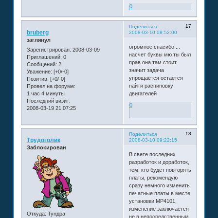
0
17
Поделиться
bruberg
2008-03-10 08:52:00
заглянул
огромное спасибо ...
Зарегистрирован
: 2008-03-09
насчет буквы мю ты был
Приглашений:
0
прав она там стоит
Сообщений:
2
значит задача
Уважение:
[+0/-0]
упрощается остается
Позитив:
[+0/-0]
найти распиновку
Провел на форуме:
1 час 4 минуты
двигателей
Последний визит:
0
2008-03-19 21:07:25
18
Поделиться
Трудоголик
2008-03-10 09:22:15
Заблокирован
В свете последних
разработок и доработок,
тем, кто будет повторять
платы, рекомендую
сразу немного изменить
печатные платы в месте
установки MP4101,
изменение заключается
Откуда:
Тундра
не в непосредственным