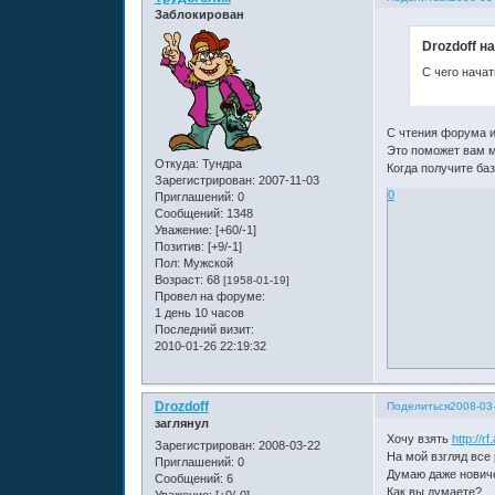
Заблокирован
Drozdoff н
С чего начат
С чтения форума и
Это поможет вам м
Откуда:
Тундра
Когда получите баз
Зарегистрирован
: 2007-11-03
0
Приглашений:
0
Сообщений:
1348
Уважение:
[+60/-1]
Позитив:
[+9/-1]
Пол:
Мужской
Возраст:
68
[1958-01-19]
Провел на форуме:
1 день 10 часов
Последний визит:
2010-01-26 22:19:32
Drozdoff
Поделиться
2008-03
заглянул
Хочу взять
http://r
Зарегистрирован
: 2008-03-22
На мой взгляд все 
Приглашений:
0
Думаю даже новиче
Сообщений:
6
Как вы думаете?
Уважение:
[+0/-0]