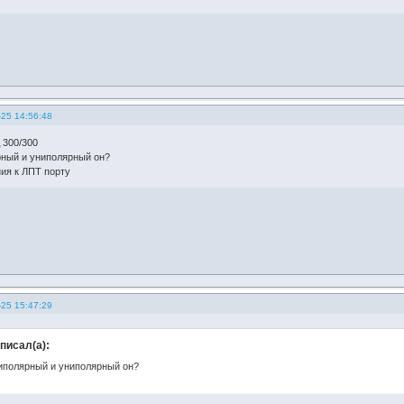
-25 14:56:48
 300/300
рный и униполярный он?
ия к ЛПТ порту
-25 15:47:29
аписал(а):
биполярный и униполярный он?