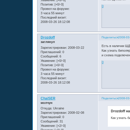
Позитив:
[+0/-0]
0
Провел на форуме:
3 часа 55 минут
Последний визит:
2008-03-26 18:12:08
Drozdoff
Поделиться
2008-03
заглянул
Есть в наличии ШД
Зарегистрирован
: 2008-03-22
Как узнать биполя
Приглашений:
0
и схема подключен
Сообщений:
6
Уважение:
[+0/-0]
0
Позитив:
[+0/-0]
Провел на форуме:
3 часа 55 минут
Последний визит:
2008-03-26 18:12:08
ChaiSER
Поделиться
2008-03
молчун
Откуда:
Ukraine
Drozdoff н
Зарегистрирован
: 2008-02-08
Приглашений:
0
Как узнать 
Сообщений:
31
Уважение:
[+2/-0]