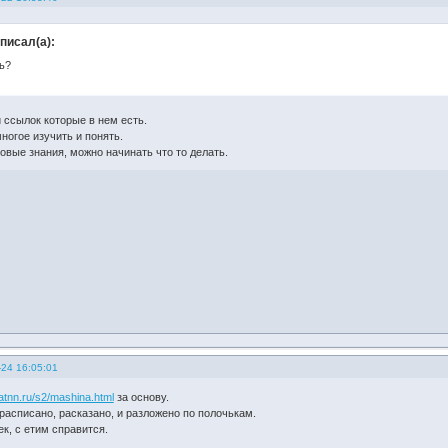
аписал(а):
ь?
 ссылок которые в нем есть.
ногое изучить и понять.
овые знания, можно начинать что то делать.
-24 16:05:01
f.atnn.ru/s2/mashina.html
за основу.
расписано, расказано, и разложено по полочькам.
к, с етим справится.