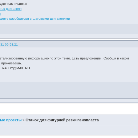
удет вам счастье
ток двигателя
и
щему разобратсья с шаговыми двигателями
-31 00:58:21
тализированную информацию по этой теме. Есть предложение . Сообщи в каком
е проживаешь.
о RA6DY@MAIL.RU
ые проекты
»
Станок для фигурной резки пенопласта