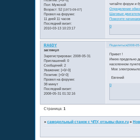
Позитив:
[+0/-0]
читайте форум и б
Пол:
Мужской
Определение обмо
Возраст:
52
[1973-09-07]
Шаговые двигател
Провел на форуме:
11 дней 11 часов
Помогите начинаю
Последний визит:
0
2010-03-13 10:23:17
RA6DY
Поделиться
2008-05
заглянул
Привет !
Зарегистрирован
: 2008-05-31
Имею предельно де
Приглашений:
0
населенном пункт
Сообщений:
2
Мое электромыл
Уважение:
[+0/-0]
Позитив:
[+0/-0]
Евгений
Провел на форуме:
38 минут
0
Последний визит:
2008-05-31 01:32:16
Страница:
1
»
самодельный станок с ЧПУ, отзывы duxe.ru
»
Нов