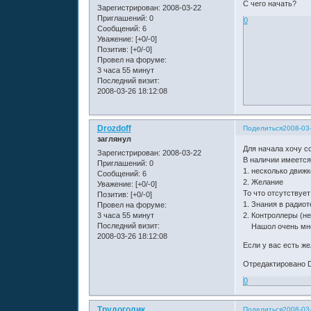
С чего начать?
Зарегистрирован
: 2008-03-22
Приглашений:
0
0
Сообщений:
6
Уважение:
[+0/-0]
Позитив:
[+0/-0]
Провел на форуме:
3 часа 55 минут
Последний визит:
2008-03-26 18:12:08
Drozdoff
Поделиться
2008-03
заглянул
Для начала хочу со
Зарегистрирован
: 2008-03-22
В наличии имеется
Приглашений:
0
1. несколько движк
Сообщений:
6
2. Желание
Уважение:
[+0/-0]
То что отсутствует
Позитив:
[+0/-0]
1. Знания в радио
Провел на форуме:
3 часа 55 минут
2. Контроллеры (не
Последний визит:
Нашол очень много
2008-03-26 18:12:08
Если у вас есть же
Отредактировано Dr
0
Трудоголик
Поделиться
2008-03