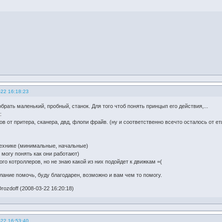
-22 16:18:23
брать маленький, пробный, станок. Для того чтоб понять принцып его действия,...
:
ов от притера, сканера, двд, флопи фрайв. (ну и соответственно всечто осталось от ети
технике (минимальные, начальные)
 могу понять как они работают)
 котроллеров, но не знаю какой из них подойдет к движкам =(
лание помочь, буду благодарен, возможно и вам чем то помогу.
ozdoff (2008-03-22 16:20:18)
-22 16:53:40