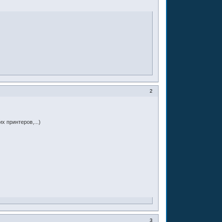
2
х принтеров,...)
3