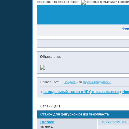
отзыв duxe.ru отзывы duxe.ru
Фор
Объявление
Привет, Гость!
Войдите
или
зарегистрируйтесь
.
»
самодельный станок с ЧПУ, отзывы duxe.ru
»
Нов
Страница:
1
Станок для фигурной резки пенопласта
Drozdoff
Поделиться
2008-03
заглянул